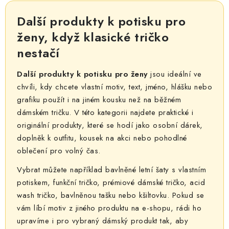
v
l
Další produkty k potisku pro
á
ženy, když klasické tričko
d
nestačí
a
c
Další produkty k potisku pro ženy
jsou ideální ve
í
chvíli, kdy chcete vlastní motiv, text, jméno, hlášku nebo
p
grafiku použít i na jiném kousku než na běžném
r
dámském tričku. V této kategorii najdete praktické i
v
originální produkty, které se hodí jako osobní dárek,
k
doplněk k outfitu, kousek na akci nebo pohodlné
y
oblečení pro volný čas.
v
Vybrat můžete například bavlněné letní šaty s vlastním
ý
potiskem, funkční tričko, prémiové dámské tričko, acid
p
wash tričko, bavlněnou tašku nebo kšiltovku. Pokud se
i
vám líbí motiv z jiného produktu na e-shopu, rádi ho
s
upravíme i pro vybraný dámský produkt tak, aby
u