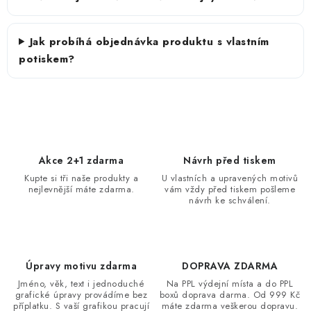
Jak probíhá objednávka produktu s vlastním
potiskem?
Akce 2+1 zdarma
Návrh před tiskem
Kupte si tři naše produkty a
U vlastních a upravených motivů
nejlevnější máte zdarma.
vám vždy před tiskem pošleme
návrh ke schválení.
Úpravy motivu zdarma
DOPRAVA ZDARMA
Jméno, věk, text i jednoduché
Na PPL výdejní místa a do PPL
grafické úpravy provádíme bez
boxů doprava darma. Od 999 Kč
příplatku. S vaší grafikou pracují
máte zdarma veškerou dopravu.