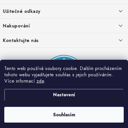
á
Užitečné odkazy
p
a
Obchodní podmínky
Nakupování
t
Zásady zpracování ochrany osobních údajů
í
Časté otázky
Kontaktujte nás
Provizní systém
Doprava a platba
Napište nám
Partner stránek: Super plecháček
Podmínky akce 2 + 1 zdarma
Kontakty
Tento web používá soubory cookie. Dalším procházením
tohoto webu vyjadřujete souhlas s jejich používáním..
Více informací
zde
.
Nastavení
Souhlasím
Copyright 2026
Dobrý triko
. Všechna práva vyhrazena.
Vytvořil Shoptet