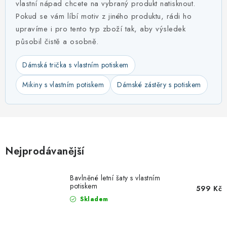
MIKINY
vlastní nápad chcete na vybraný produkt natisknout.
Pokud se vám líbí motiv z jiného produktu, rádi ho
OKAMŽITĚ K ODBĚRU
upravíme i pro tento typ zboží tak, aby výsledek
působil čistě a osobně.
B2B
Dámská trička s vlastním potiskem
MÁM SRDCE POMÁHÁM
Mikiny s vlastním potiskem
Dámské zástěry s potiskem
VÁNOCE
PROVIZNÍ SYSTÉM
Nejprodávanější
O nás
Časté otázky
Doprava a platba
Obchodní podmínky
Bavlněné letní šaty s vlastním
potiskem
599 Kč
Zásady zpracování ochrany osobních údajů
Napište nám
Skladem
Kontakty