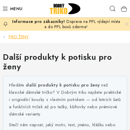
Přejít
Hleda
na
obsah
Doprava na PPL výdejní místa
PRO ŽENY
a do PPL boxů zdarma!
PRO ŽENY
PRO MUŽE
Další produkty k potisku pro
PRO DĚTI
ženy
DOPLŇKY
Hledáte
další produkty k potisku pro ženy
než
PRO PÁRY
klasické dámské tričko? V Dobrým triku najdete praktické
i originální kousky s vlastním potiskem — od letních šatů
VLASTNÍ MOTIV
a funkčních triček až po tašky, kšiltovky nebo prémiové
dámské varianty.
TRIČKA
Stačí nám napsat, jaký motiv, text, jméno, hlášku nebo