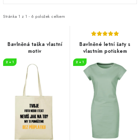
ý
a
p
z
i
e
Stránka
1
z
1
-
6
položek celkem
s
n
p
í
r
p
Bavlněná taška vlastní
Bavlněné letní šaty s
o
r
motiv
vlastním potiskem
d
o
2 + 1
2 + 1
u
d
k
u
t
k
ů
t
ů