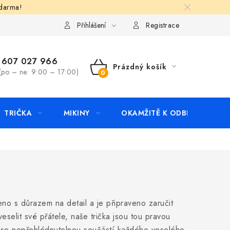
zdarma!
apište nám
Kontakty
Přihlášení
Registrace
607 027 966
Prázdný košík
(po – ne: 9:00 – 17:00)
NÁKUPNÍ
KOŠÍK
TRIČKA
MIKINY
OKAMŽITĚ K ODBĚRU
B
eno s důrazem na detail a je připraveno zaručit
elit své přátele, naše trička jsou tou pravou
át se nepřehlédnutelnou součástí každého veselého