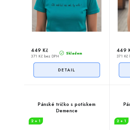
u
u
k
k
t
t
ů
ů
449 Kč
449 
Skladem
371 Kč bez DPH
371 Kč
Pánské tričko s potiskem
Pá
Demence
2 + 1
2 + 1