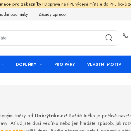
Doprava na PPL výdejní místa a do PPL boxů 
odní podmínky
Zásady zpracování ochrany osobních údajů
N
DOPLŇKY
PRO PÁRY
VLASTNÍ MOTIV
tipnými tričky od
Dobrýtriko.cz
! Každé tričko je pečlivě navrž
. Ať už jste duší večírku nebo jen hledáte způsob, jak rozves
ko na párty
ještě dnes. Buďte připraveni oslnit, pobavit a st