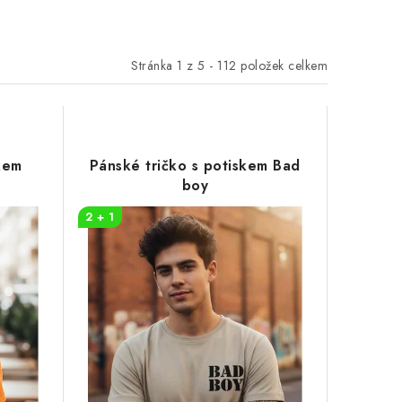
Stránka
1
z
5
-
112
položek celkem
kem
Pánské tričko s potiskem Bad
boy
2 + 1