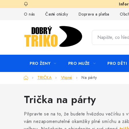
Přejít
na
O nás
Časté otázky
Doprava a platba
Obch
obsah
PRO ŽENY
PRO MUŽE
PRO DĚTI
Domů
TRIČKA
Vtipné
Na párty
Trička na párty
Připravte se na to, že budete hvězdou večírku s v
vám nezapomenutelné okamžiky plné smíchu a zábavy
volbou. Nečekejte a objednejte si své vtipné
trič