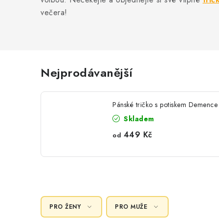
večera!
Nejprodávanější
Pánské tričko s potiskem Demence
Skladem
449 Kč
od
PRO ŽENY
PRO MUŽE