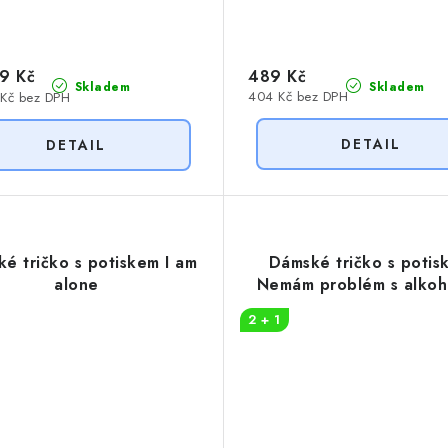
9 Kč
489 Kč
Skladem
Skladem
404 Kč bez DPH
 Kč bez DPH
é tričko s potiskem I am
Dámské tričko s potis
alone
Nemám problém s alko
2 + 1