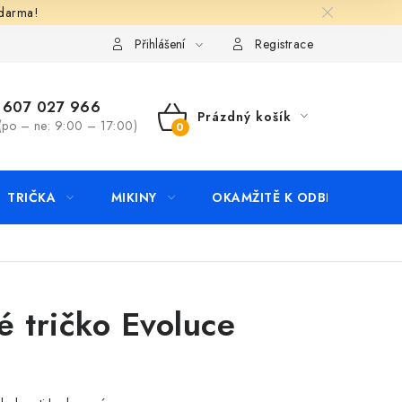
zdarma!
apište nám
Kontakty
Přihlášení
Registrace
607 027 966
Prázdný košík
(po – ne: 9:00 – 17:00)
NÁKUPNÍ
KOŠÍK
TRIČKA
MIKINY
OKAMŽITĚ K ODBĚRU
B
é tričko Evoluce