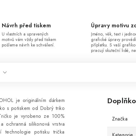
Návrh před tiskem
Úpravy motivu z
U vlastních a upravených
Jméno, věk, text i jedn
motivů vám vždy před tiskem
grafické úpravy provád
pošleme návrh ke schválení.
příplatku. S vaší grafik
pracují skuteční lidé, ne
Doplňko
OHOL je originálním dárkem
čko s potiskem od Dobrý triko
ričko
je vyrobeno ze 100%
Značka
a ochranná silikonová vrstva
ní technologie potisku trička
Kategorie