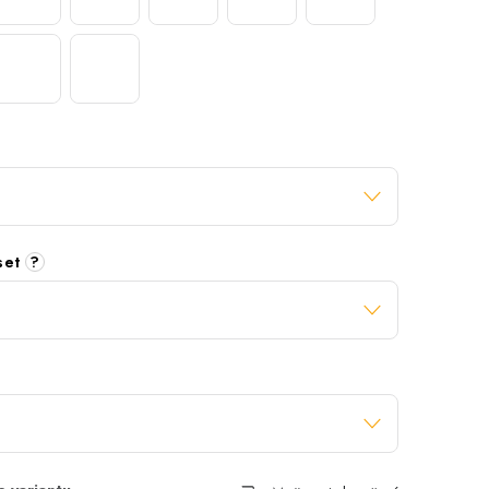
 set
?