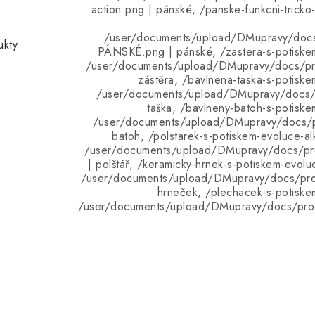
action.png | pánské, /panske-funkcni-tricko
/user/documents/upload/DMupravy/doc
ukty
PÁNSKÉ.png | pánské, /zastera-s-potiskem
/user/documents/upload/DMupravy/docs/pro
zástěra, /bavlnena-taska-s-potiske
/user/documents/upload/DMupravy/docs/p
taška, /bavlneny-batoh-s-potiske
/user/documents/upload/DMupravy/docs/p
batoh, /polstarek-s-potiskem-evoluce-a
/user/documents/upload/DMupravy/docs/pro
| polštář, /keramicky-hrnek-s-potiskem-evolu
/user/documents/upload/DMupravy/docs/pro
hrneček, /plechacek-s-potiske
/user/documents/upload/DMupravy/docs/pro