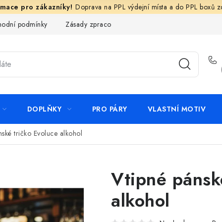
Doprava na PPL výdejní místa a do PPL boxů 
odní podmínky
Zásady zpracování ochrany osobních údajů
N
DOPLŇKY
PRO PÁRY
VLASTNÍ MOTIV
nské tričko Evoluce alkohol
Vtipné pánsk
alkohol