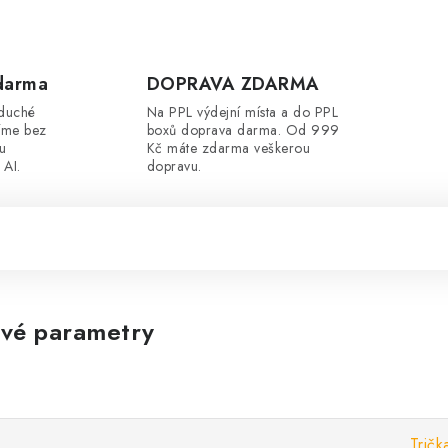
darma
DOPRAVA ZDARMA
oduché
Na PPL výdejní místa a do PPL
íme bez
boxů doprava darma. Od 999
ou
Kč máte zdarma veškerou
 AI.
dopravu.
vé parametry
Tričk