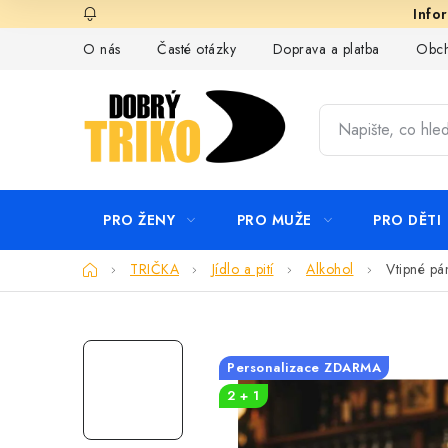
Přejít
na
O nás
Časté otázky
Doprava a platba
Obch
obsah
PRO ŽENY
PRO MUŽE
PRO DĚTI
Domů
TRIČKA
Jídlo a pití
Alkohol
Vtipné pá
Personalizace ZDARMA
2 + 1