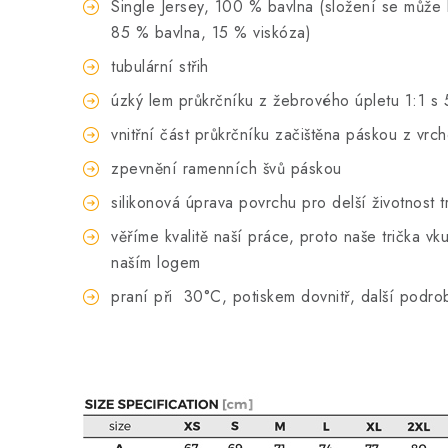
Single Jersey, 100 % bavlna (složení se může li
85 % bavlna, 15 % viskóza)
tubulární střih
úzký lem průkrčníku z žebrového úpletu 1:1 s 
vnitřní část průkrčníku začištěna páskou z vrc
zpevnění ramenních švů páskou
silikonová úprava povrchu pro delší životnost t
věříme kvalitě naší práce, proto naše trička 
naším logem
praní při
30°C, potiskem dovnitř, další podro