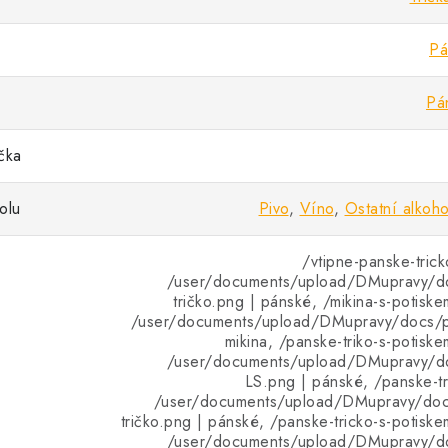
Pá
Pá
ička
olu
Pivo
,
Víno
,
Ostatní alkoho
/vtipne-panske-trick
/user/documents/upload/DMupravy/d
tričko.png | pánské, /mikina-s-potiske
/user/documents/upload/DMupravy/docs/pr
mikina, /panske-triko-s-potiske
/user/documents/upload/DMupravy/d
LS.png | pánské, /panske-tr
/user/documents/upload/DMupravy/doc
tričko.png | pánské, /panske-tricko-s-potiske
/user/documents/upload/DMupravy/d