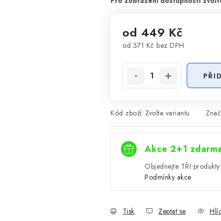
od
449 Kč
od
371 Kč
bez DPH
Měrná cena:
PŘI
Kód zboží:
Zvolte variantu
Znač
Akce 2+1 zdarm
Objednejte TŘI produkty 
Podmínky akce
Tisk
Zeptat se
Hlí