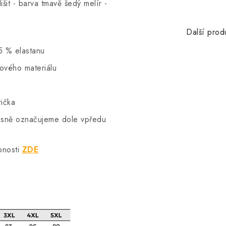
šit - barva tmavě šedý melír -
Další prod
5 % elastanu
hového materiálu
rička
vkusně označujeme dole vpředu
bnosti
ZDE