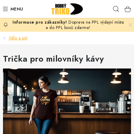
Přejít
Hleda
na
obsah
Doprava na PPL výdejní místa
PRO ŽENY
a do PPL boxů zdarma!
Jídlo a pití
PRO MUŽE
Trička pro milovníky kávy
PRO DĚTI
DOPLŇKY
PRO PÁRY
VLASTNÍ MOTIV
TRIČKA