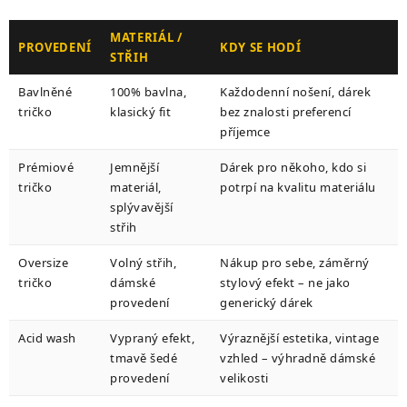
MATERIÁL /
PROVEDENÍ
KDY SE HODÍ
STŘIH
Bavlněné
100% bavlna,
Každodenní nošení, dárek
tričko
klasický fit
bez znalosti preferencí
příjemce
Prémiové
Jemnější
Dárek pro někoho, kdo si
tričko
materiál,
potrpí na kvalitu materiálu
splývavější
střih
Oversize
Volný střih,
Nákup pro sebe, záměrný
tričko
dámské
stylový efekt – ne jako
provedení
generický dárek
Acid wash
Vypraný efekt,
Výraznější estetika, vintage
tmavě šedé
vzhled – výhradně dámské
provedení
velikosti