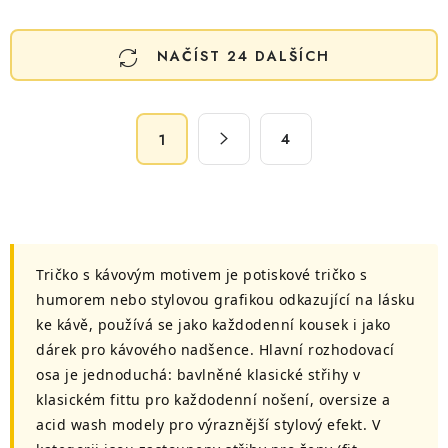
O
NAČÍST 24 DALŠÍCH
v
l
á
S
d
4
1
t
a
r
c
á
n
í
k
p
o
r
Tričko s kávovým motivem je potiskové tričko s
v
v
humorem nebo stylovou grafikou odkazující na lásku
á
k
ke kávě, používá se jako každodenní kousek i jako
n
y
dárek pro kávového nadšence. Hlavní rozhodovací
í
v
osa je jednoduchá: bavlněné klasické střihy v
ý
klasickém fittu pro každodenní nošení, oversize a
p
acid wash modely pro výraznější stylový efekt. V