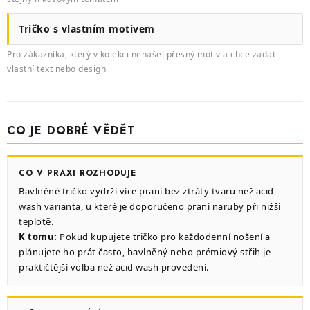
Tričko s vlastním motivem
Pro zákazníka, který v kolekci nenašel přesný motiv a chce zadat
vlastní text nebo design
CO JE DOBRÉ VĚDĚT
CO V PRAXI ROZHODUJE
Bavlněné tričko vydrží více praní bez ztráty tvaru než acid
wash varianta, u které je doporučeno praní naruby při nižší
teplotě.
K tomu:
Pokud kupujete tričko pro každodenní nošení a
plánujete ho prát často, bavlněný nebo prémiový střih je
praktičtější volba než acid wash provedení.