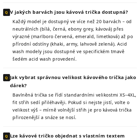
V jakých barvách jsou kávová trička dostupná?
Každý model je dostupný ve více než 20 barvách – od
neutrálních (bílá, černá, ebony grey, kávová) přes
výrazné (marlboro červená, emerald, limetková) až po
přírodní odstíny (khaki, army, lahvově zelená). Acid
wash modely jsou dostupné ve specifickém tmavě
šedém acid wash provedení.
Jak vybrat správnou velikost kávového trička jako
dárek?
Bavlněná trička se řídí standardními velikostmi XS–4XL,
fit střih sedí přiléhavěji. Pokud si nejste jistí, volte o
velikost výš – mírně volnější střih je pro kávová trička
přirozenější a snáze se nosí.
Lze kávové tričko objednat s vlastním textem