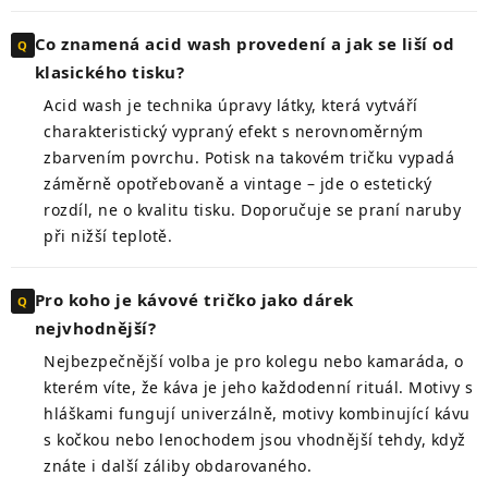
Co znamená acid wash provedení a jak se liší od
klasického tisku?
Acid wash je technika úpravy látky, která vytváří
charakteristický vypraný efekt s nerovnoměrným
zbarvením povrchu. Potisk na takovém tričku vypadá
záměrně opotřebovaně a vintage – jde o estetický
rozdíl, ne o kvalitu tisku. Doporučuje se praní naruby
při nižší teplotě.
Pro koho je kávové tričko jako dárek
nejvhodnější?
Nejbezpečnější volba je pro kolegu nebo kamaráda, o
kterém víte, že káva je jeho každodenní rituál. Motivy s
hláškami fungují univerzálně, motivy kombinující kávu
s kočkou nebo lenochodem jsou vhodnější tehdy, když
znáte i další záliby obdarovaného.