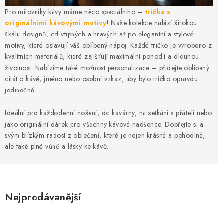
MIKINY
Pro milovníky kávy máme něco speciálního –
trička s
originálními kávovými motivy
! Naše kolekce nabízí širokou
OKAMŽITĚ K ODBĚRU
škálu designů, od vtipných a hravých až po elegantní a stylové
motivy, které oslavují váš oblíbený nápoj. Každé tričko je vyrobeno z
B2B
kvalitních materiálů, které zajišťují maximální pohodlí a dlouhou
životnost. Nabízíme také možnost personalizace – přidejte oblíbený
MÁM SRDCE POMÁHÁM
citát o kávě, jméno nebo osobní vzkaz, aby bylo tričko opravdu
jedinečné.
VÁNOCE
Ideální pro každodenní nošení, do kavárny, na setkání s přáteli nebo
jako originální dárek pro všechny kávové nadšence. Dopřejte si a
PROVIZNÍ SYSTÉM
svým blízkým radost z oblečení, které je nejen krásné a pohodlné,
ale také plné vůně a lásky ke kávě.
O nás
Časté otázky
Doprava a platba
Obchodní podmínky
Zásady zpracování ochrany osobních údajů
Napište nám
Nejprodávanější
Kontakty