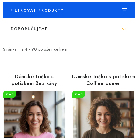
FILTROVAT PRODUKTY
V
Ř
DOPORUČUJEME
ý
a
p
z
i
e
Stránka
1
z
4
-
90
položek celkem
s
n
p
í
r
p
Dámské tričko s
Dámské tričko s potiskem
o
r
potiskem Bez kávy
Coffee queen
d
o
2 + 1
2 + 1
u
d
k
u
t
k
ů
t
ů