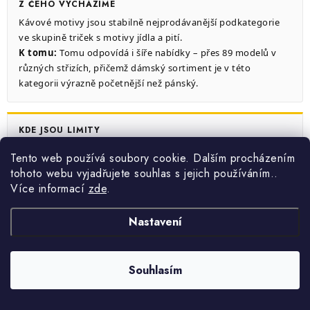
Z ČEHO VYCHÁZÍME
Kávové motivy jsou stabilně nejprodávanější podkategorie
ve skupině triček s motivy jídla a pití.
K tomu:
Tomu odpovídá i šíře nabídky – přes 89 modelů v
různých střizích, přičemž dámský sortiment je v této
kategorii výrazně početnější než pánský.
KDE JSOU LIMITY
Acid wash provedení není dostupné v pánských střizích a
Tento web používá soubory cookie. Dalším procházením
oversize modely jsou aktuálně výhradně dámskou záležitostí.
tohoto webu vyjadřujete souhlas s jejich používáním..
K tomu:
Muž, který hledá volnější střih s kávovým motivem,
Více informací
zde
.
zvolí klasické tričko s dlouhým rukávem nebo V výstřihem –
obojí je v kategorii dostupné.
Nastavení
CO TU NEŘEŠÍME
Souhlasím
Kategorie neobsahuje kávové doplňky jako hrnky, plecháčky
nebo zástěry – ty najdete v samostatných sekcích.
K tomu:
Hledáte-li dárkovou kombinaci tričko + hrnek se