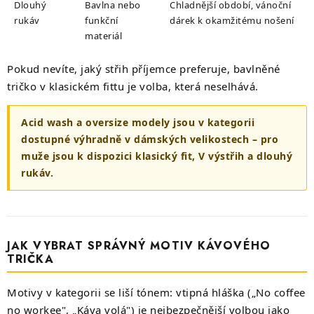
Dlouhý
Bavlna nebo
Chladnější období, vánoční
rukáv
funkční
dárek k okamžitému nošení
materiál
Pokud nevíte, jaký střih příjemce preferuje, bavlněné
tričko v klasickém fittu je volba, která neselhává.
Acid wash a oversize modely jsou v kategorii
dostupné výhradně v dámských velikostech – pro
muže jsou k dispozici klasický fit, V výstřih a dlouhý
rukáv.
JAK VYBRAT SPRÁVNÝ MOTIV KÁVOVÉHO
TRIČKA
Motivy v kategorii se liší tónem: vtipná hláška („No coffee
no workee", „Káva volá") je nejbezpečnější volbou jako