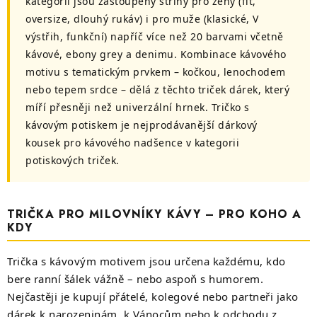
kategorii jsou zastoupeny střihy pro ženy (fit,
i
oversize, dlouhý rukáv) i pro muže (klasické, V
s
výstřih, funkční) napříč více než 20 barvami včetně
u
kávové, ebony grey a denimu. Kombinace kávového
motivu s tematickým prvkem – kočkou, lenochodem
nebo tepem srdce – dělá z těchto triček dárek, který
míří přesněji než univerzální hrnek. Tričko s
kávovým potiskem je nejprodávanější dárkový
kousek pro kávového nadšence v kategorii
potiskových triček.
TRIČKA PRO MILOVNÍKY KÁVY – PRO KOHO A
KDY
Trička s kávovým motivem jsou určena každému, kdo
bere ranní šálek vážně – nebo aspoň s humorem.
Nejčastěji je kupují přátelé, kolegové nebo partneři jako
dárek k narozeninám, k Vánocům nebo k odchodu z