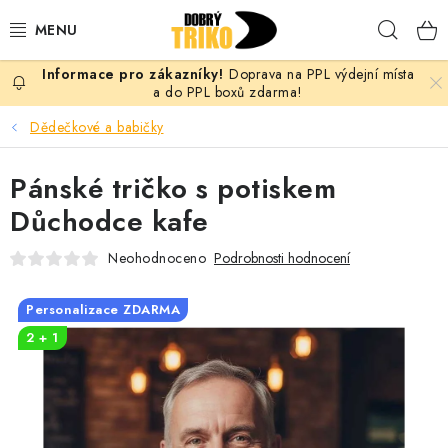
Přejít
Hleda
na
obsah
Doprava na PPL výdejní místa
PRO ŽENY
a do PPL boxů zdarma!
Dědečkové a babičky
PRO MUŽE
Pánské tričko s potiskem
PRO DĚTI
Důchodce kafe
DOPLŇKY
Neohodnoceno
Podrobnosti hodnocení
PRO PÁRY
Personalizace ZDARMA
2 + 1
VLASTNÍ MOTIV
TRIČKA