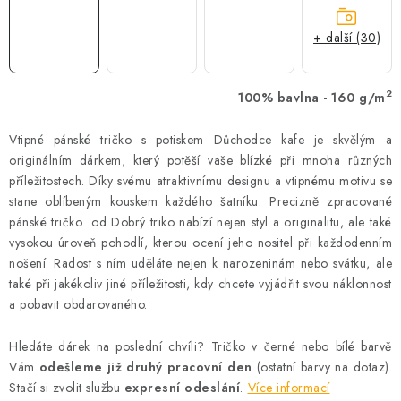
+ další (30)
2
100% bavlna - 160 g/m
Vtipné pánské tričko s potiskem Důchodce kafe je skvělým a
originálním dárkem, který potěší vaše blízké při mnoha různých
příležitostech. Díky svému atraktivnímu designu a vtipnému motivu se
stane oblíbeným kouskem každého šatníku. Precizně zpracované
pánské tričko od Dobrý triko nabízí nejen styl a originalitu, ale také
vysokou úroveň pohodlí, kterou ocení jeho nositel při každodenním
nošení. Radost s ním uděláte nejen k narozeninám nebo svátku, ale
také při jakékoliv jiné příležitosti, kdy chcete vyjádřit svou náklonnost
a pobavit obdarovaného.
Hledáte dárek na poslední chvíli? Tričko v černé nebo bílé barvě
Vám
odešleme již druhý pracovní den
(ostatní barvy na dotaz).
Stačí si zvolit službu
expresní odeslání
.
Více informací