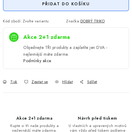
PŘIDAT DO KOŠÍKU
Kód zboží:
Zvolte variantu
Značka:
DOBRÝ TRIKO
Akce 2+1 zdarma
Objednejte TŘI produkty a zaplatíte jen DVA -
nejlevnější máte zdarma.
Podmínky akce
Tisk
Zeptat se
Hlídat
Sdílet
Akce 2+1 zdarma
Návrh před tiskem
Kupte si tři naše produkty a
U vlastních a upravených motivů
nejlevnější máte zdarma.
vám vždy před tiskem pošleme