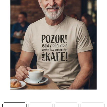
MIKINY
OKAMŽITĚ K ODBĚRU
B2B
MÁM SRDCE POMÁHÁM
VÁNOCE
PROVIZNÍ SYSTÉM
O nás
Časté otázky
Doprava a platba
Obchodní podmínky
Zásady zpracování ochrany osobních údajů
Napište nám
Kontakty