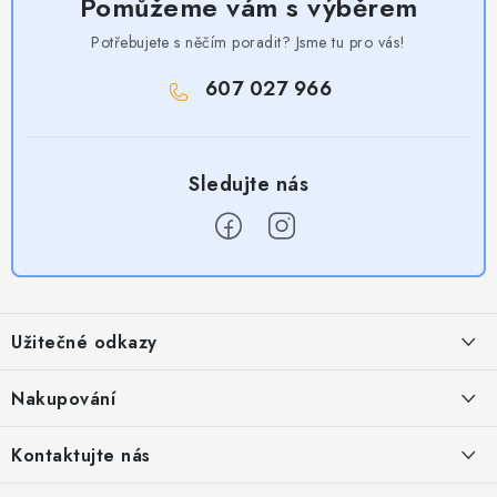
Pomůžeme vám s výběrem
Potřebujete s něčím poradit? Jsme tu pro vás!
607 027 966
Z
á
Užitečné odkazy
p
a
Obchodní podmínky
Nakupování
t
Zásady zpracování ochrany osobních údajů
í
Časté otázky
Kontaktujte nás
Provizní systém
Doprava a platba