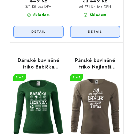
449 Kč
449 Kč
od
371 Kč bez DPH
od 371 Kč bez DPH
Skladem
Skladem
Dámské bavlněné
Pánské bavlněné
triko Babička
triko Nejlepší
legenda
dědeček na světě
2 + 1
2 + 1