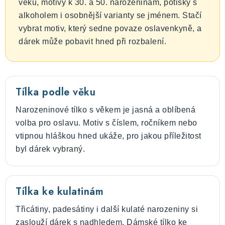
věku, motivy k 30. a 50. narozeninám, potisky s
alkoholem i osobnější varianty se jménem. Stačí
vybrat motiv, který sedne povaze oslavenkyně, a
dárek může pobavit hned při rozbalení.
Tílka podle věku
Narozeninové tílko s věkem je jasná a oblíbená
volba pro oslavu. Motiv s číslem, ročníkem nebo
vtipnou hláškou hned ukáže, pro jakou příležitost
byl dárek vybraný.
Tílka ke kulatinám
Třicátiny, padesátiny i další kulaté narozeniny si
zaslouží dárek s nadhledem. Dámské tílko ke