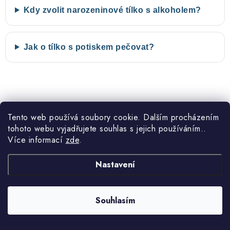
Kdy zvolit narozeninové tílko s alkoholem?
Jak o tílko s potiskem pečovat?
Tento web používá soubory cookie. Dalším procházením
Akce 2+1 zdarma
Návrh před tiskem
tohoto webu vyjadřujete souhlas s jejich používáním..
Kupte si tři naše produkty a
U vlastních a upravených motivů
Více informací
zde
.
nejlevnější máte zdarma.
vám vždy před tiskem pošleme
návrh ke schválení.
Nastavení
Souhlasím
Úpravy motivu zdarma
DOPRAVA ZDARMA
Jméno, věk, text i jednoduché
Na PPL výdejní místa a do PPL
grafické úpravy provádíme bez
boxů doprava darma. Od 999 Kč