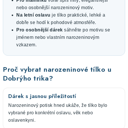
Pro maminku
volte spíš milý, elegantnější
nebo osobnější narozeninový motiv.
Na letní oslavu
je tílko praktické, lehké a
dobře se hodí k pohodové atmosféře.
Pro osobnější dárek
sáhněte po motivu se
jménem nebo vlastním narozeninovým
vzkazem.
Proč vybrat narozeninové tílko u
Dobrýho trika?
Dárek s jasnou příležitostí
Narozeninový potisk hned ukáže, že tílko bylo
vybrané pro konkrétní oslavu, věk nebo
oslavenkyni.