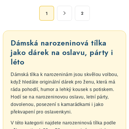
á
S
d
2
1
t
a
r
c
á
n
í
Dámská narozeninová tílka
k
p
o
jako dárek na oslavu, párty i
r
v
v
léto
á
k
n
y
Dámská tílka k narozeninám jsou skvělou volbou,
í
v
když hledáte originální dárek pro ženu, která má
ý
ráda pohodlí, humor a lehký kousek s potiskem.
p
Hodí se na narozeninovou oslavu, letní párty,
i
dovolenou, posezení s kamarádkami i jako
s
překvapení pro oslavenkyni.
u
V této kategorii najdete narozeninová tílka podle