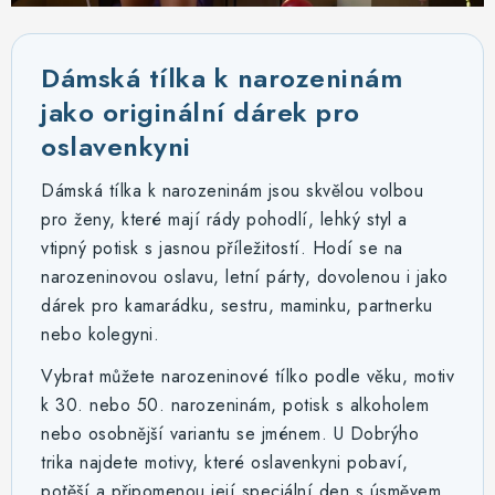
MIKINY
OKAMŽITĚ K ODBĚRU
Dámská tílka k narozeninám
jako originální dárek pro
B2B
oslavenkyni
MÁM SRDCE POMÁHÁM
Dámská tílka k narozeninám jsou skvělou volbou
pro ženy, které mají rády pohodlí, lehký styl a
VÁNOCE
vtipný potisk s jasnou příležitostí. Hodí se na
narozeninovou oslavu, letní párty, dovolenou i jako
PROVIZNÍ SYSTÉM
dárek pro kamarádku, sestru, maminku, partnerku
nebo kolegyni.
O nás
Časté otázky
Doprava a platba
Vybrat můžete narozeninové tílko podle věku, motiv
Obchodní podmínky
k 30. nebo 50. narozeninám, potisk s alkoholem
Zásady zpracování ochrany osobních údajů
Napište nám
nebo osobnější variantu se jménem. U Dobrýho
Kontakty
trika najdete motivy, které oslavenkyni pobaví,
potěší a připomenou její speciální den s úsměvem.