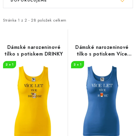
DOPORUČUJEME
ý
a
p
z
i
e
Stránka
1
z
2
-
28
položek celkem
s
n
p
í
r
p
Dámské narozeninové
Dámské narozeninové
o
r
tílko s potiskem DRINKY
tílko s potiskem Více
RUMU
d
o
2 + 1
2 + 1
u
d
k
u
t
k
ů
t
ů