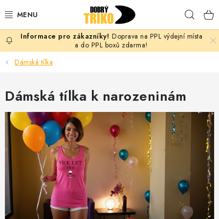
Přejít
Hleda
na
obsah
Doprava na PPL výdejní místa
PRO ŽENY
a do PPL boxů zdarma!
Dámská tílka
PRO MUŽE
Dámská tílka k narozeninám
PRO DĚTI
DOPLŇKY
PRO PÁRY
VLASTNÍ MOTIV
TRIČKA