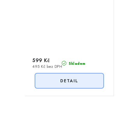
599 Kč
Skladem
495 Kč bez DPH
O
v