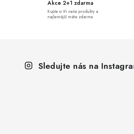
l
Akce 2+1 zdarma
Kupte si tři naše produkty a
á
nejlevnější máte zdarma.
d
a
c
í
p
Sledujte nás na Instagr
r
v
k
y
v
ý
p