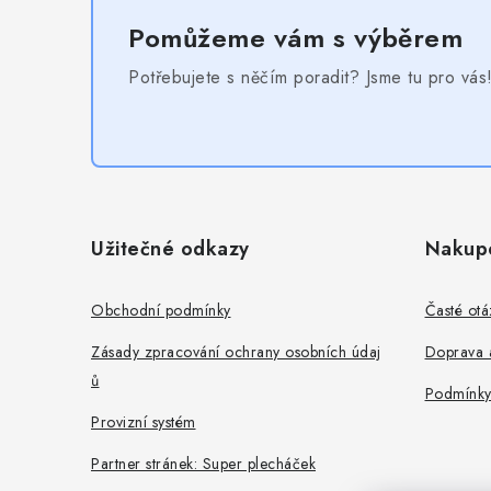
Pomůžeme vám s výběrem
Potřebujete s něčím poradit? Jsme tu pro vás
Z
á
Užitečné odkazy
Nakup
p
a
Obchodní podmínky
Časté otá
t
Zásady zpracování ochrany osobních údaj
Doprava a
ů
í
Podmínky
Provizní systém
Partner stránek: Super plecháček