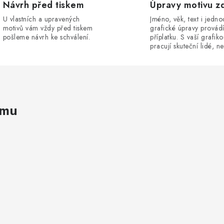
Návrh před tiskem
Úpravy motivu z
U vlastních a upravených
Jméno, věk, text i jedn
motivů vám vždy před tiskem
grafické úpravy provád
pošleme návrh ke schválení.
příplatku. S vaší grafik
pracují skuteční lidé, ne
amu