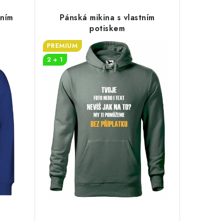
tním
Pánská mikina s vlastním
potiskem
PREMIUM
2 + 1