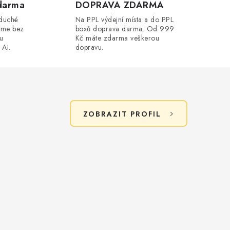
darma
DOPRAVA ZDARMA
oduché
Na PPL výdejní místa a do PPL
íme bez
boxů doprava darma. Od 999
ou
Kč máte zdarma veškerou
 AI.
dopravu.
ZOBRAZIT PROFIL