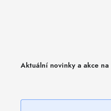
i
s
u
Aktuální novinky a akce na 