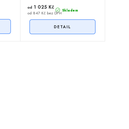
1 025 Kč
od
Skladem
od 847 Kč bez DPH