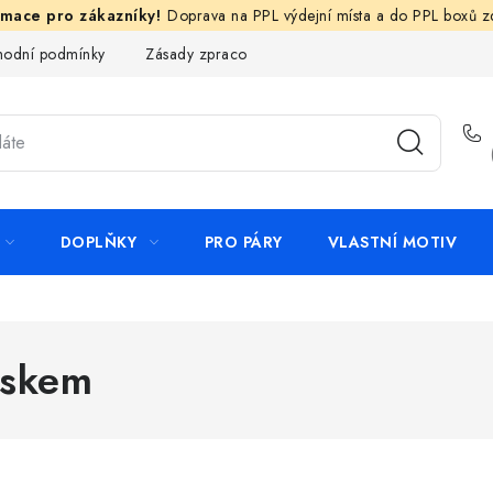
Doprava na PPL výdejní místa a do PPL boxů 
odní podmínky
Zásady zpracování ochrany osobních údajů
N
DOPLŇKY
PRO PÁRY
VLASTNÍ MOTIV
iskem