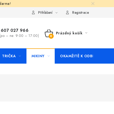
zdarma!
apište nám
Kontakty
Přihlášení
Registrace
607 027 966
Prázdný košík
(po – ne: 9:00 – 17:00)
NÁKUPNÍ
KOŠÍK
TRIČKA
MIKINY
OKAMŽITĚ K ODBĚRU
B