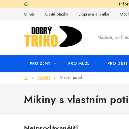
Přejít
na
O nás
Časté otázky
Doprava a platba
Obch
obsah
PRO ŽENY
PRO MUŽE
PRO DĚTI
Domů
MIKINY
Vlastní potisk
Mikiny s vlastním pot
Nejprodávanější