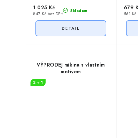
1 025 Kč
679 
Skladem
847 Kč bez DPH
561 Kč
VÝPRODEJ mikina s vlastním
motivem
2 + 1