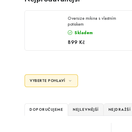
Oversize mikina s vlastním
potiskem
Skladem
899 Kč
VYBERTE POHLAVÍ
Ř
DOPORUČUJEME
NEJLEVNĚJŠÍ
NEJDRAŽŠÍ
a
V
z