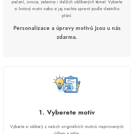
pečení, ovoce, zeleniny i dalších oblíbených témat. Vyberte
ý
si hotový motiv nebo si jej nechte upravit podle vlastního
p
přání.
i
Personalizace a úpravy motivů jsou u nás
s
u
zdarma.
1. Vyberete motiv
Vyberte si některý z našich originálních motivů inspirovaných
jídlem a pitím.