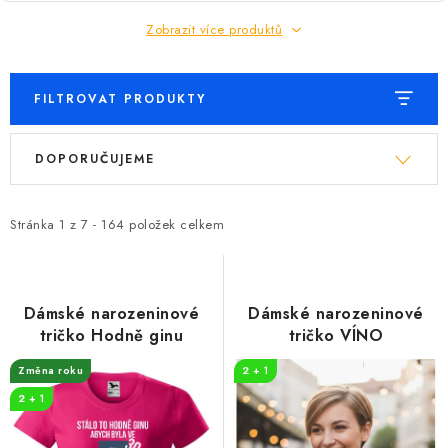
Zobrazit více produktů
FILTROVAT PRODUKTY
V
Ř
DOPORUČUJEME
ý
a
p
z
i
e
Stránka
1
z
7
-
164
položek celkem
s
n
p
í
r
p
Dámské narozeninové
Dámské narozeninové
o
r
tričko Hodně ginu
tričko VÍNO
d
o
Změna roku
2 + 1
u
d
2 + 1
k
u