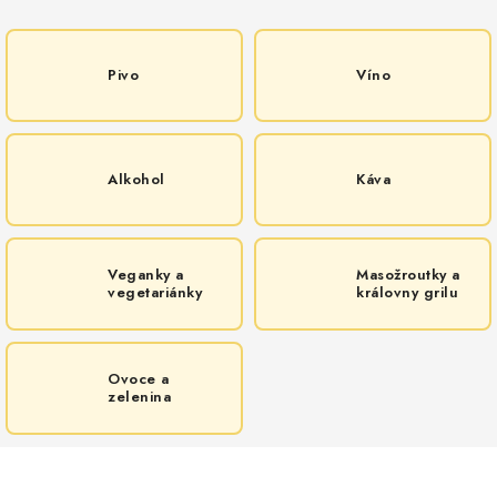
Pivo
Víno
Alkohol
Káva
Veganky a
Masožroutky a
vegetariánky
královny grilu
Ovoce a
zelenina