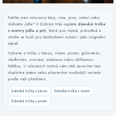
MIKINY
OKAMŽITĚ K ODBĚRU
Patříte mezi milovnice kávy, vína, piva, vaření nebo
dobrého jídla? V Dobrým triku najdete
dámská trička
B2B
s motivy jídla a pití
, která jsou vtipná, pohodlná a
skvěle se hodí pro každodenní nošení i jako originální
MÁM SRDCE POMÁHÁM
dárek.
Vyberte si tričko s kávou, vínem, pivem, grilováním,
VÁNOCE
sladkostmi, ovocem, zeleninou nebo oblíbenou
hláškou. U vybraných motivů vám rádi upravíme text,
PROVIZNÍ SYSTÉM
doplníme jméno nebo připravíme osobnější variantu
podle vaší představy.
O nás
Časté otázky
Doprava a platba
Obchodní podmínky
Dámská trička s kávou
Dámská trička s vínem
Zásady zpracování ochrany osobních údajů
Napište nám
Dámská trička s pivem
Kontakty