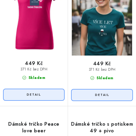
t
k
ů
t
ů
449 Kč
449 Kč
371 Kč bez DPH
371 Kč bez DPH
Skladem
Skladem
Dámské tričko Peace
Dámské tričko s potiskem
love beer
49 + pivo