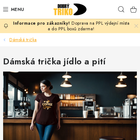
Přejít
Hleda
na
obsah
Doprava na PPL výdejní místa
PRO ŽENY
a do PPL boxů zdarma!
Dámská trička
PRO MUŽE
Dámská trička jídlo a pití
PRO DĚTI
DOPLŇKY
PRO PÁRY
VLASTNÍ MOTIV
TRIČKA