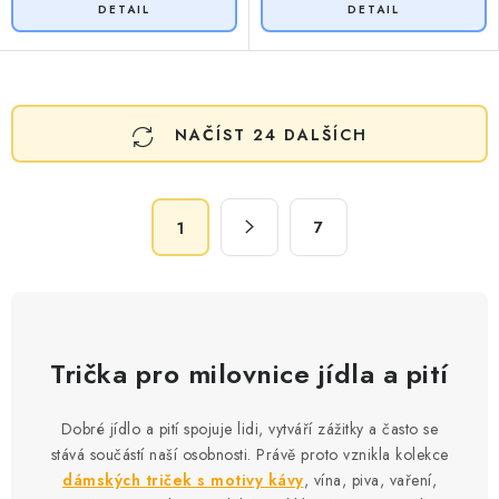
O
NAČÍST 24 DALŠÍCH
v
l
á
S
d
7
1
t
a
r
c
á
n
í
k
p
o
Trička pro milovnice jídla a pití
r
v
v
á
Dobré jídlo a pití spojuje lidi, vytváří zážitky a často se
k
n
stává součástí naší osobnosti. Právě proto vznikla kolekce
y
í
dámských triček s motivy kávy
, vína, piva, vaření,
v