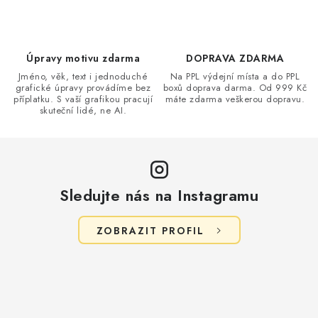
í
p
r
v
Úpravy motivu zdarma
DOPRAVA ZDARMA
k
Jméno, věk, text i jednoduché
Na PPL výdejní místa a do PPL
grafické úpravy provádíme bez
boxů doprava darma. Od 999 Kč
y
příplatku. S vaší grafikou pracují
máte zdarma veškerou dopravu.
v
skuteční lidé, ne AI.
ý
p
i
s
Sledujte nás na Instagramu
u
ZOBRAZIT PROFIL