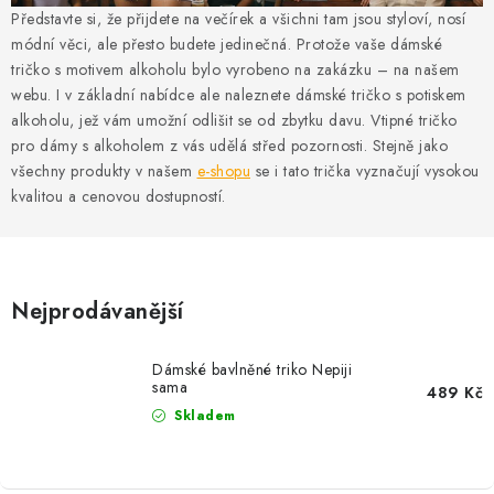
MIKINY
Představte si, že přijdete na večírek a všichni tam jsou styloví, nosí
módní věci, ale přesto budete jedinečná. Protože vaše dámské
OKAMŽITĚ K ODBĚRU
tričko s motivem alkoholu bylo vyrobeno na zakázku – na našem
webu. I v základní nabídce ale naleznete dámské tričko s potiskem
B2B
alkoholu, jež vám umožní odlišit se od zbytku davu. Vtipné tričko
pro dámy s alkoholem z vás udělá střed pozornosti. Stejně jako
všechny produkty v našem
e-shopu
se i tato trička vyznačují vysokou
MÁM SRDCE POMÁHÁM
kvalitou a cenovou dostupností.
VÁNOCE
PROVIZNÍ SYSTÉM
Nejprodávanější
O nás
Časté otázky
Doprava a platba
Dámské bavlněné triko Nepiji
Obchodní podmínky
sama
489 Kč
Skladem
Zásady zpracování ochrany osobních údajů
Napište nám
Kontakty