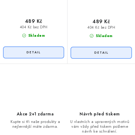
489 Kč
489 Kč
404 Kč bez DPH
404 Kč bez DPH
Skladem
Skladem
O
v
l
á
d
Akce 2+1 zdarma
Návrh před tiskem
a
Kupte si tři naše produkty a
U vlastních a upravených motivů
nejlevnější máte zdarma.
vám vždy před tiskem pošleme
c
návrh ke schválení.