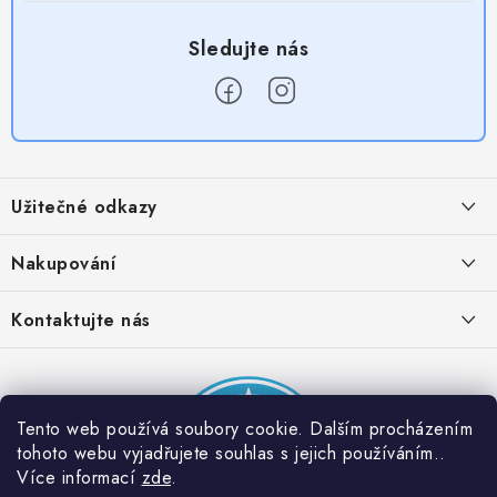
Z
á
Užitečné odkazy
p
a
Obchodní podmínky
Nakupování
t
Zásady zpracování ochrany osobních údajů
í
Časté otázky
Kontaktujte nás
Provizní systém
Doprava a platba
Napište nám
Partner stránek: Super plecháček
Podmínky akce 2 + 1 zdarma
Kontakty
Tento web používá soubory cookie. Dalším procházením
tohoto webu vyjadřujete souhlas s jejich používáním..
Více informací
zde
.