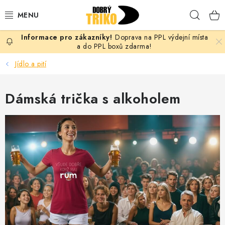
Přejít
Hleda
na
obsah
Doprava na PPL výdejní místa
PRO ŽENY
a do PPL boxů zdarma!
Jídlo a pití
PRO MUŽE
Dámská trička s alkoholem
PRO DĚTI
DOPLŇKY
PRO PÁRY
VLASTNÍ MOTIV
TRIČKA