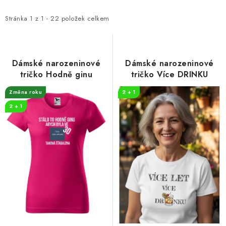
p
z
i
e
Stránka
1
z
1
-
22
položek celkem
s
n
p
í
r
p
Dámské narozeninové
Dámské narozeninové
o
r
tričko Hodně ginu
tričko Více DRINKU
d
o
Změna roku
2 + 1
u
d
2 + 1
k
u
t
k
ů
t
ů