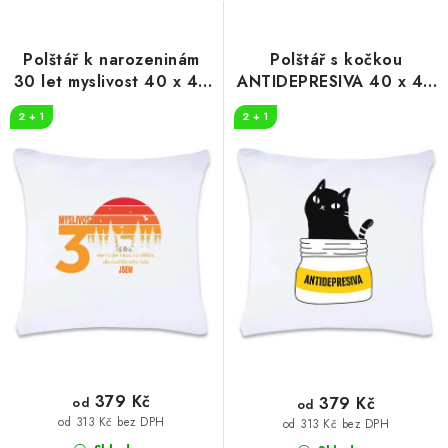
s
n
p
í
r
p
Polštář k narozeninám
Polštář s kočkou
o
r
30 let myslivost 40 x 40
ANTIDEPRESIVA 40 x 40
cm
cm
d
o
2 + 1
2 + 1
u
d
k
u
t
k
ů
t
ů
379 Kč
379 Kč
od
od
od 313 Kč bez DPH
od 313 Kč bez DPH