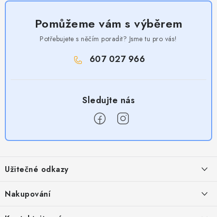
Pomůžeme vám s výběrem
Potřebujete s něčím poradit? Jsme tu pro vás!
607 027 966
Z
á
Užitečné odkazy
p
a
Obchodní podmínky
Nakupování
t
Zásady zpracování ochrany osobních údajů
í
Časté otázky