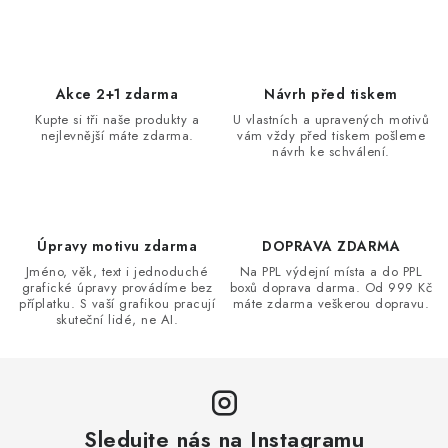
c
á
n
í
k
p
o
r
Akce 2+1 zdarma
Návrh před tiskem
v
v
Kupte si tři naše produkty a
U vlastních a upravených motivů
á
k
nejlevnější máte zdarma.
vám vždy před tiskem pošleme
n
návrh ke schválení.
y
í
v
ý
p
Úpravy motivu zdarma
DOPRAVA ZDARMA
i
Jméno, věk, text i jednoduché
Na PPL výdejní místa a do PPL
s
grafické úpravy provádíme bez
boxů doprava darma. Od 999 Kč
příplatku. S vaší grafikou pracují
máte zdarma veškerou dopravu.
u
skuteční lidé, ne AI.
Sledujte nás na Instagramu