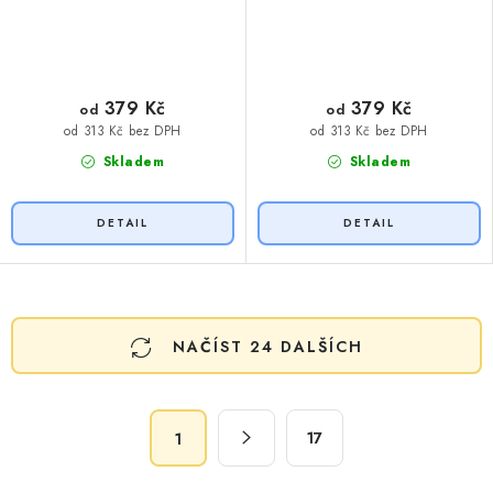
379 Kč
379 Kč
od
od
od 313 Kč bez DPH
od 313 Kč bez DPH
Skladem
Skladem
O
NAČÍST 24 DALŠÍCH
v
l
á
S
d
17
1
t
a
r