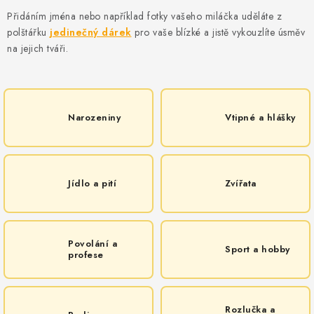
MIKINY
Přidáním jména nebo například fotky vašeho miláčka uděláte z
polštářku
jedinečný dárek
pro vaše blízké a jistě vykouzlíte úsměv
OKAMŽITĚ K ODBĚRU
na jejich tváři.
B2B
MÁM SRDCE POMÁHÁM
Narozeniny
Vtipné a hlášky
VÁNOCE
PROVIZNÍ SYSTÉM
Jídlo a pití
Zvířata
O nás
Časté otázky
Doprava a platba
Povolání a
Obchodní podmínky
Sport a hobby
profese
Zásady zpracování ochrany osobních údajů
Napište nám
Kontakty
Rozlučka a