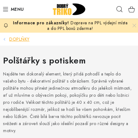
Přejít
Hleda
na
obsah
Doprava na PPL výdejní místa
PRO ŽENY
a do PPL boxů zdarma!
DOPLŇKY
PRO MUŽE
Polštářky s potiskem
PRO DĚTI
Najděte ten dokonalý element, který přidá pohodlí a teplo do
DOPLŇKY
vašeho bytu - dekorativní polštář s obrázkem. Správně vybrané
polštáře mohou přinést jedinečnou atmosféru do jakékoli místnosti,
PRO PÁRY
ať už mluvíme o obývacím pokoji, pokojíčku pro děti nebo ložnici
pro rodiče. Velikost těchto polštářů je 40 x 40 cm, což je
VLASTNÍ MOTIV
nejoblíbenější rozměr, jelikož se hodí ke všem pohovkám, křeslům
nebo lůžkům. Čistě bílá barva těchto polštářků navozuje pocit
TRIČKA
svěžesti a zároveň slouží jako ideální pozadí pro různé designy a
motivy.