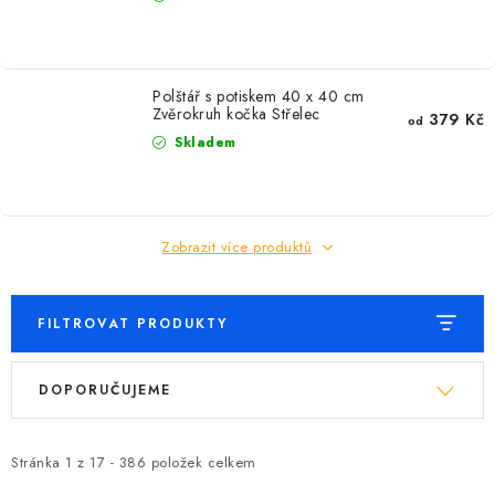
Polštář s potiskem 40 x 40 cm
Zvěrokruh kočka Střelec
379 Kč
od
Skladem
Zobrazit více produktů
FILTROVAT PRODUKTY
V
Ř
DOPORUČUJEME
ý
a
p
z
i
e
Stránka
1
z
17
-
386
položek celkem