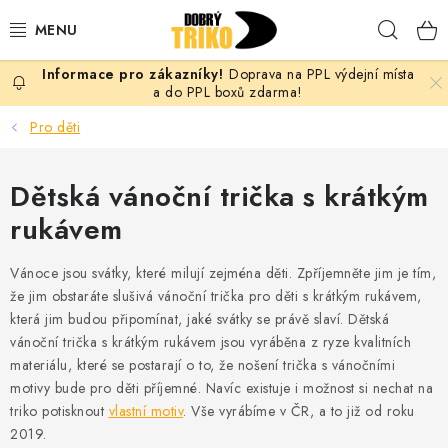
Přejít
Hleda
na
obsah
Doprava na PPL výdejní místa
PRO ŽENY
a do PPL boxů zdarma!
Pro děti
PRO MUŽE
Dětská vánoční trička s krátkým
PRO DĚTI
rukávem
DOPLŇKY
Vánoce jsou svátky, které milují zejména děti. Zpříjemněte jim je tím,
PRO PÁRY
že jim obstaráte slušivá vánoční trička pro děti s krátkým rukávem,
která jim budou připomínat, jaké svátky se právě slaví. Dětská
vánoční trička s krátkým rukávem jsou vyráběna z ryze kvalitních
VLASTNÍ MOTIV
materiálu, které se postarají o to, že nošení trička s vánočními
motivy bude pro děti příjemné. Navíc existuje i možnost si nechat na
TRIČKA
triko potisknout
vlastní motiv
. Vše vyrábíme v ČR, a to již od roku
2019.