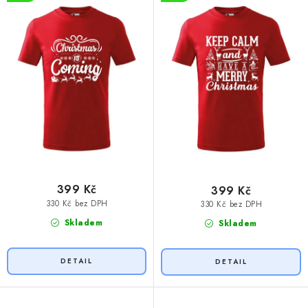
u
d
k
u
t
k
ů
t
ů
399 Kč
399 Kč
330 Kč bez DPH
330 Kč bez DPH
Skladem
Skladem