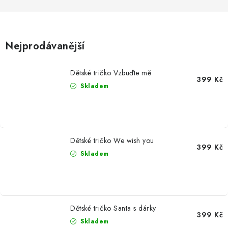
MIKINY
OKAMŽITĚ K ODBĚRU
Nejprodávanější
B2B
Dětské tričko Vzbuďte mě
399 Kč
MÁM SRDCE POMÁHÁM
Skladem
VÁNOCE
PROVIZNÍ SYSTÉM
Dětské tričko We wish you
399 Kč
Skladem
O nás
Časté otázky
Doprava a platba
Obchodní podmínky
Zásady zpracování ochrany osobních údajů
Napište nám
Dětské tričko Santa s dárky
Kontakty
399 Kč
Skladem