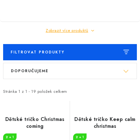
Zobrazit více produktů
FILTROVAT PRODUKTY
V
Ř
DOPORUČUJEME
ý
a
p
z
i
e
Stránka
1
z
1
-
19
položek celkem
s
n
p
í
r
p
Dětské tričko Christmas
Dětské tričko Keep calm
o
r
coming
christmas
d
o
2 + 1
2 + 1