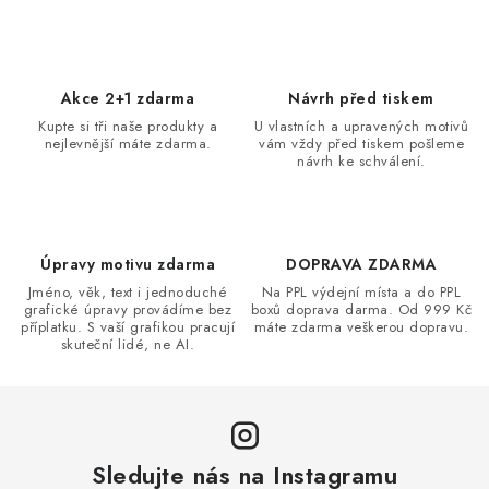
v
l
á
d
Akce 2+1 zdarma
Návrh před tiskem
a
Kupte si tři naše produkty a
U vlastních a upravených motivů
nejlevnější máte zdarma.
vám vždy před tiskem pošleme
c
návrh ke schválení.
í
p
r
v
Úpravy motivu zdarma
DOPRAVA ZDARMA
k
Jméno, věk, text i jednoduché
Na PPL výdejní místa a do PPL
grafické úpravy provádíme bez
boxů doprava darma. Od 999 Kč
y
příplatku. S vaší grafikou pracují
máte zdarma veškerou dopravu.
v
skuteční lidé, ne AI.
ý
p
i
s
Sledujte nás na Instagramu