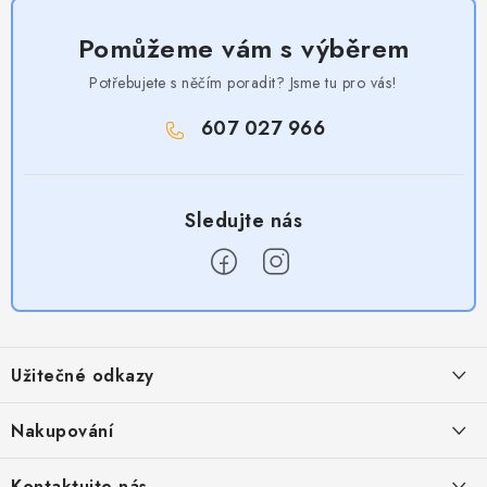
Pomůžeme vám s výběrem
Potřebujete s něčím poradit? Jsme tu pro vás!
607 027 966
Z
á
Užitečné odkazy
p
a
Obchodní podmínky
Nakupování
t
Zásady zpracování ochrany osobních údajů
í
Časté otázky
Kontaktujte nás