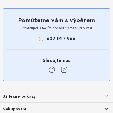
Pomůžeme vám s výběrem
Potřebujete s něčím poradit? Jsme tu pro vás!
607 027 966
Z
á
Užitečné odkazy
p
a
Obchodní podmínky
Nakupování
t