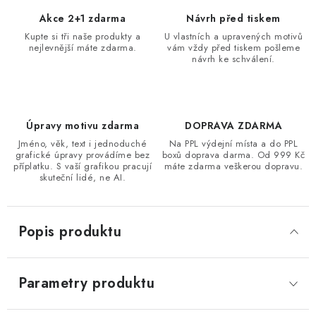
Akce 2+1 zdarma
Návrh před tiskem
Kupte si tři naše produkty a
U vlastních a upravených motivů
nejlevnější máte zdarma.
vám vždy před tiskem pošleme
návrh ke schválení.
Úpravy motivu zdarma
DOPRAVA ZDARMA
Jméno, věk, text i jednoduché
Na PPL výdejní místa a do PPL
grafické úpravy provádíme bez
boxů doprava darma. Od 999 Kč
příplatku. S vaší grafikou pracují
máte zdarma veškerou dopravu.
skuteční lidé, ne AI.
Popis produktu
Parametry produktu