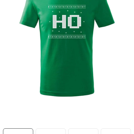
MIKINY
OKAMŽITĚ K ODBĚRU
B2B
MÁM SRDCE POMÁHÁM
VÁNOCE
PROVIZNÍ SYSTÉM
O nás
Časté otázky
Doprava a platba
Obchodní podmínky
Zásady zpracování ochrany osobních údajů
Napište nám
Kontakty