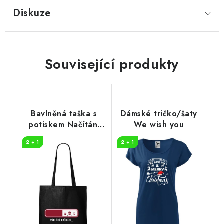
Diskuze
Související produkty
Bavlněná taška s
Dámské tričko/šaty
potiskem Načítání
We wish you
vánoc
2 + 1
2 + 1