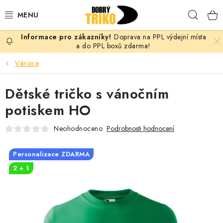
Přejít
Hleda
na
obsah
Doprava na PPL výdejní místa
PRO ŽENY
a do PPL boxů zdarma!
Vánoce
PRO MUŽE
Dětské tričko s vánočním
PRO DĚTI
potiskem HO
DOPLŇKY
Neohodnoceno
Podrobnosti hodnocení
PRO PÁRY
Personalizace ZDARMA
2 + 1
VLASTNÍ MOTIV
TRIČKA