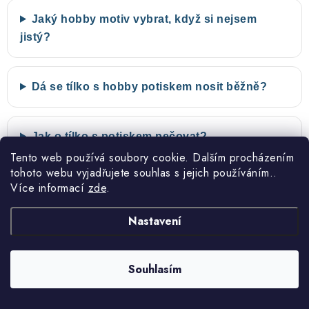
Jaký hobby motiv vybrat, když si nejsem
jistý?
Dá se tílko s hobby potiskem nosit běžně?
Jak o tílko s potiskem pečovat?
Tento web používá soubory cookie. Dalším procházením
tohoto webu vyjadřujete souhlas s jejich používáním..
Více informací
zde
.
Nastavení
Akce 2+1 zdarma
Návrh před tiskem
Kupte si tři naše produkty a
U vlastních a upravených motivů
nejlevnější máte zdarma.
vám vždy před tiskem pošleme
Souhlasím
návrh ke schválení.