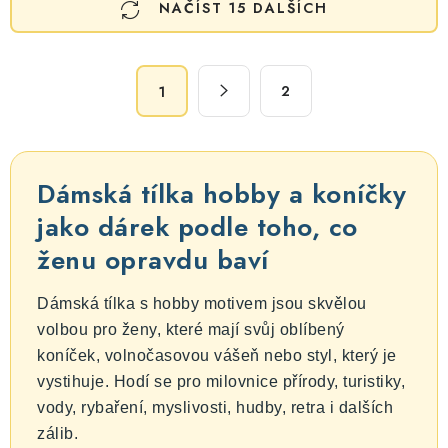
NAČÍST 15 DALŠÍCH
v
l
á
S
d
2
1
t
a
r
c
á
n
í
Dámská tílka hobby a koníčky
k
p
o
jako dárek podle toho, co
r
v
v
ženu opravdu baví
á
k
n
y
Dámská tílka s hobby motivem jsou skvělou
í
v
volbou pro ženy, které mají svůj oblíbený
ý
koníček, volnočasovou vášeň nebo styl, který je
p
vystihuje. Hodí se pro milovnice přírody, turistiky,
i
vody, rybaření, myslivosti, hudby, retra i dalších
s
zálib.