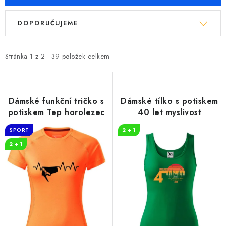
V
Ř
DOPORUČUJEME
ý
a
p
z
i
e
Stránka
1
z
2
-
39
položek celkem
s
n
p
í
r
p
Dámské funkční tričko s
Dámské tílko s potiskem
o
r
potiskem Tep horolezec
40 let myslivost
d
o
SPORT
2 + 1
u
d
2 + 1
k
u
t
k
ů
t
ů