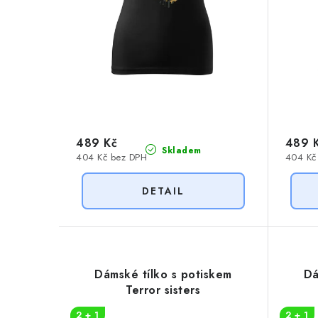
d
u
u
k
k
t
t
ů
ů
489 Kč
489 
Skladem
404 Kč bez DPH
404 Kč
Dámské tílko s potiskem
Dá
Terror sisters
2 + 1
2 + 1