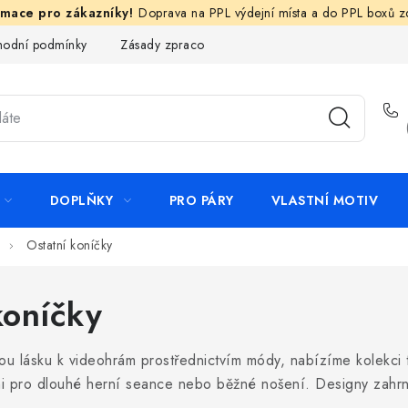
Doprava na PPL výdejní místa a do PPL boxů 
odní podmínky
Zásady zpracování ochrany osobních údajů
N
DOPLŇKY
PRO PÁRY
VLASTNÍ MOTIV
Ostatní koníčky
koníčky
 svou lásku k videohrám prostřednictvím módy, nabízíme kolekc
ními pro dlouhé herní seance nebo běžné nošení. Designy zahrnu