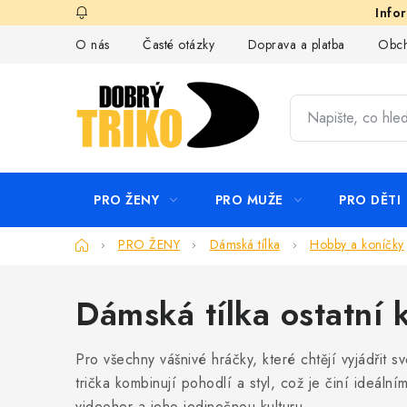
Přejít
na
O nás
Časté otázky
Doprava a platba
Obch
obsah
PRO ŽENY
PRO MUŽE
PRO DĚTI
Domů
PRO ŽENY
Dámská tílka
Hobby a koníčky
Dámská tílka ostatní 
Pro všechny vášnivé hráčky, které chtějí vyjádřit
trička kombinují pohodlí a styl, což je činí ideál
videoher a jeho jedinečnou kulturu.