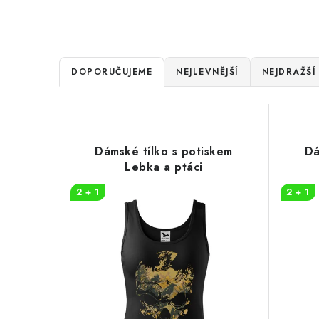
Ř
DOPORUČUJEME
NEJLEVNĚJŠÍ
NEJDRAŽŠÍ
a
V
z
ý
e
Dámské tílko s potiskem
Dá
p
Lebka a ptáci
n
i
2 + 1
2 + 1
í
s
p
p
r
r
o
o
d