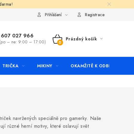
zdarma!
apište nám
Kontakty
Přihlášení
Registrace
607 027 966
Prázdný košík
(po – ne: 9:00 – 17:00)
NÁKUPNÍ
KOŠÍK
TRIČKA
MIKINY
OKAMŽITĚ K ODBĚRU
B
i triček navržených speciálně pro gamerky. Naše
jí různé herní motivy, které oslavují svět