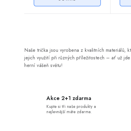
O
v
Naše trička jsou vyrobena z kvalitních materiálů,
l
jejich využití při různých příležitostech – ať už j
á
herní vášeň světu!
d
a
c
Akce 2+1 zdarma
í
Kupte si tři naše produkty a
p
nejlevnější máte zdarma.
r