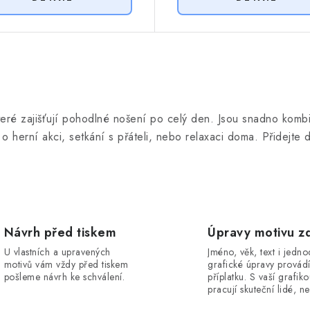
 které zajišťují pohodlné nošení po celý den. Jsou snadno komb
de o herní akci, setkání s přáteli, nebo relaxaci doma. Přidejte
Návrh před tiskem
Úpravy motivu z
U vlastních a upravených
Jméno, věk, text i jedn
motivů vám vždy před tiskem
grafické úpravy provád
pošleme návrh ke schválení.
příplatku. S vaší grafik
pracují skuteční lidé, ne