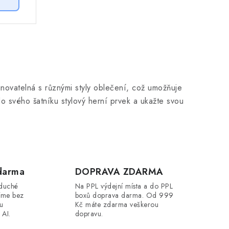
inovatelná s různými styly oblečení, což umožňuje
 do svého šatníku stylový herní prvek a ukažte svou
darma
DOPRAVA ZDARMA
oduché
Na PPL výdejní místa a do PPL
íme bez
boxů doprava darma. Od 999
ou
Kč máte zdarma veškerou
 AI.
dopravu.