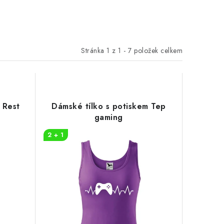
Stránka
1
z
1
-
7
položek celkem
 Rest
Dámské tílko s potiskem Tep
gaming
2 + 1