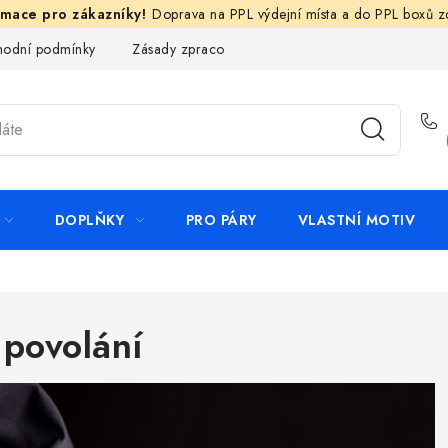
Doprava na PPL výdejní místa a do PPL boxů 
odní podmínky
Zásady zpracování ochrany osobních údajů
N
DOPLŇKY
PRO PÁRY
VLASTNÍ MOTIV
 povolání