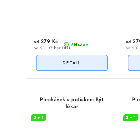
k
t
t
ů
ů
279 Kč
27
od
od
Skladem
od 231 Kč bez DPH
od 231
Plecháček s potiskem Být
Pl
lékař
2 + 1
2 + 1