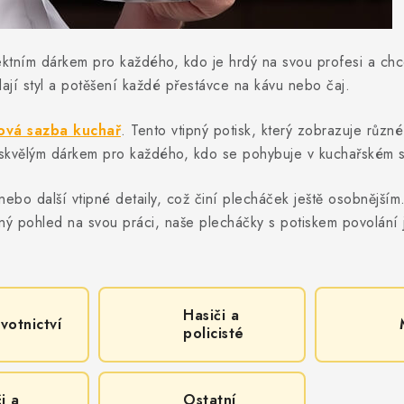
ktním dárkem pro každého, kdo je hrdý na svou profesi a chce 
jí styl a potěšení každé přestávce na kávu nebo čaj.
ová sazba kuchař
. Tento vtipný potisk, který zobrazuje růz
skvělým dárkem pro každého, kdo se pohybuje v kuchařském s
ebo další vtipné detaily, což činí plecháček ještě osobnějším
ný pohled na svou práci, naše plecháčky s potiskem povolání 
Hasiči a
votnictví
policisté
i a
Ostatní