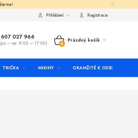
zdarma!
apište nám
Kontakty
Přihlášení
Registrace
607 027 966
Prázdný košík
(po – ne: 9:00 – 17:00)
NÁKUPNÍ
KOŠÍK
TRIČKA
MIKINY
OKAMŽITĚ K ODBĚRU
B