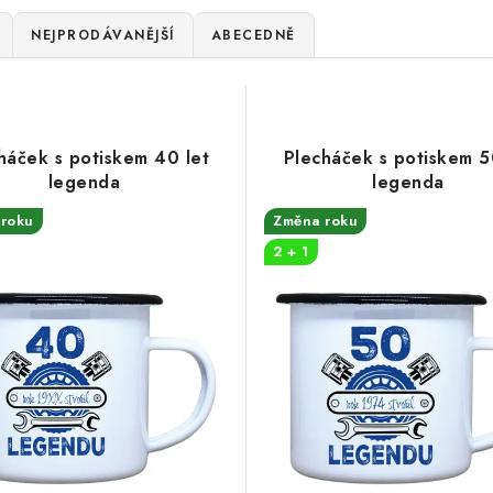
NEJPRODÁVANĚJŠÍ
ABECEDNĚ
háček s potiskem 40 let
Plecháček s potiskem 5
legenda
legenda
roku
Změna roku
2 + 1