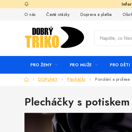
Přejít
na
O nás
Časté otázky
Doprava a platba
Obch
obsah
PRO ŽENY
PRO MUŽE
PRO DĚTI
Domů
DOPLŇKY
Plecháčky
Povolání a profese
Plecháčky s potiskem