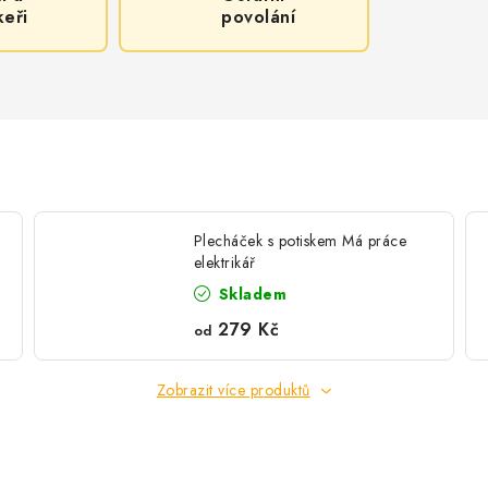
keři
povolání
Plecháček s potiskem Má práce
elektrikář
Skladem
279 Kč
od
Zobrazit více produktů