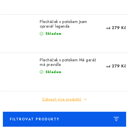
MIKINY
OKAMŽITĚ K ODBĚRU
Plecháček s potiskem Jsem
opravář legenda
279 Kč
od
B2B
Skladem
MÁM SRDCE POMÁHÁM
Plecháček s potiskem Má garáž
VÁNOCE
má pravidla
279 Kč
od
Skladem
PROVIZNÍ SYSTÉM
O nás
Časté otázky
Doprava a platba
Zobrazit více produktů
Obchodní podmínky
Zásady zpracování ochrany osobních údajů
Napište nám
Kontakty
FILTROVAT PRODUKTY