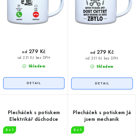
279 Kč
279 Kč
od
od
od 231 Kč bez DPH
od 231 Kč bez DPH
Skladem
Skladem
Plecháček s potiskem
Plecháček s potiskem Já
Elektrikář důchodce
jsem mechanik
2 + 1
2 + 1