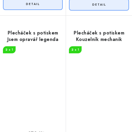
Plecháček s potiskem
Plecháček s potiskem
Jsem opravář legenda
Kouzelník mechanik
2 + 1
2 + 1