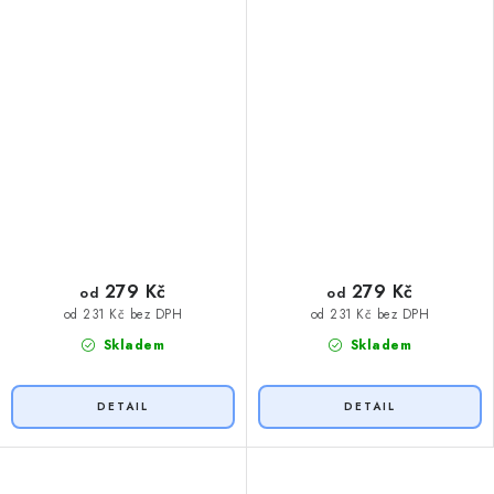
279 Kč
279 Kč
od
od
od 231 Kč bez DPH
od 231 Kč bez DPH
Skladem
Skladem