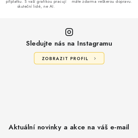
y
příplatku. S vaší grafikou pracují
máte zdarma veškerou dopravu.
v
skuteční lidé, ne AI.
ý
p
i
s
Sledujte nás na Instagramu
u
ZOBRAZIT PROFIL
Aktuální novinky a akce na váš e-mail