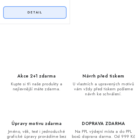
O
v
l
á
d
Akce 2+1 zdarma
Návrh před tiskem
a
Kupte si tři naše produkty a
U vlastních a upravených motivů
nejlevnější máte zdarma.
vám vždy před tiskem pošleme
c
návrh ke schválení.
í
p
r
v
Úpravy motivu zdarma
DOPRAVA ZDARMA
k
Jméno, věk, text i jednoduché
Na PPL výdejní místa a do PPL
grafické úpravy provádíme bez
boxů doprava darma. Od 999 Kč