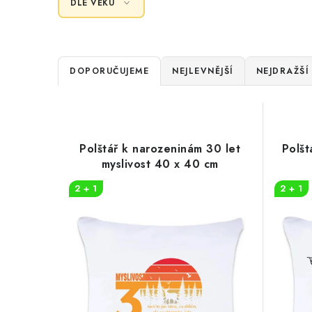
DLE VĚKU
Ř
DOPORUČUJEME
NEJLEVNĚJŠÍ
NEJDRAŽŠÍ
a
V
z
ý
e
Polštář k narozeninám 30 let
Polšt
p
myslivost 40 x 40 cm
n
i
2 + 1
2 + 1
í
s
p
p
r
r
o
o
d