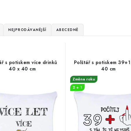
NEJPRODÁVANĚJŠÍ
ABECEDNĚ
ář s potiskem více drinků
Polštář s potiskem 39+1
40 x 40 cm
40 cm
Změna roku
2 + 1