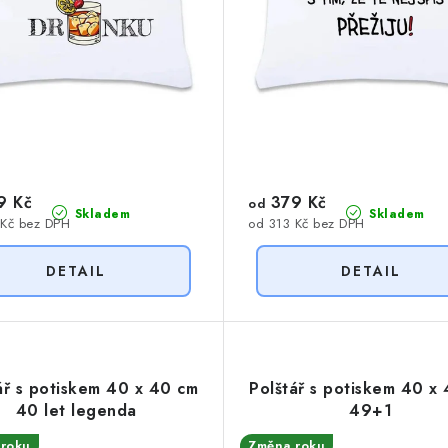
9 Kč
379 Kč
od
Skladem
Skladem
 Kč bez DPH
od 313 Kč bez DPH
ář s potiskem 40 x 40 cm
Polštář s potiskem 40 x
40 let legenda
49+1
roku
Změna roku