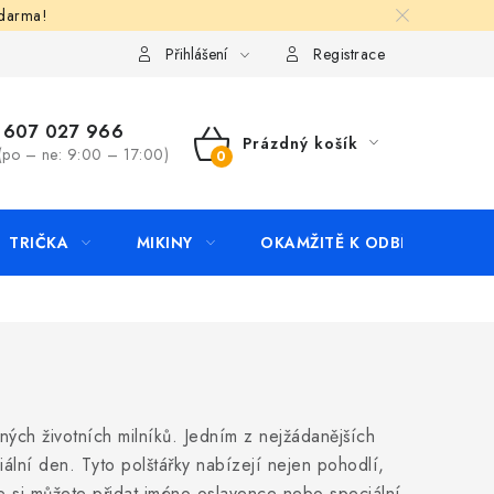
zdarma!
apište nám
Kontakty
Přihlášení
Registrace
607 027 966
Prázdný košík
(po – ne: 9:00 – 17:00)
NÁKUPNÍ
KOŠÍK
TRIČKA
MIKINY
OKAMŽITĚ K ODBĚRU
B
ných životních milníků. Jedním z nejžádanějších
iální den. Tyto polštářky nabízejí nejen pohodlí,
že si můžete přidat jméno oslavence nebo speciální