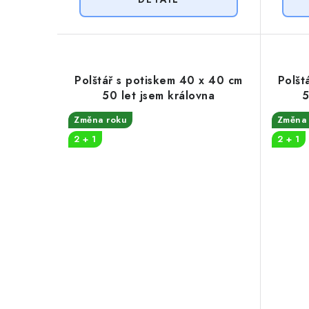
Polštář s potiskem 40 x 40 cm
Polšt
50 let jsem královna
5
Změna roku
Změna 
2 + 1
2 + 1