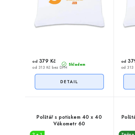
d
u
u
k
k
t
t
ů
ů
379 Kč
37
od
od
Skladem
od 313 Kč bez DPH
od 313
Polštář s potiskem 40 x 40
Polšt
Věkometr 60
2 + 1
Změna 