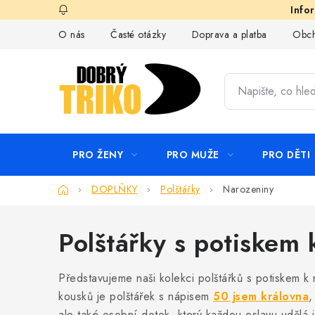
Přejít
na
O nás
Časté otázky
Doprava a platba
Obch
obsah
PRO ŽENY
PRO MUŽE
PRO DĚTI
Domů
DOPLŇKY
Polštářky
Narozeniny
Polštářky s potiskem
Představujeme naši kolekci polštářků s potiskem k
kousků je polštářek s nápisem
50 jsem královna
,
ale také osobní dotek, který každou oslavu udělá 