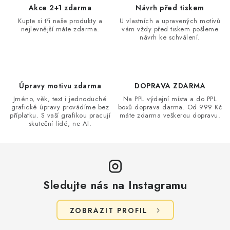
Akce 2+1 zdarma
Návrh před tiskem
Kupte si tři naše produkty a
U vlastních a upravených motivů
nejlevnější máte zdarma.
vám vždy před tiskem pošleme
návrh ke schválení.
Úpravy motivu zdarma
DOPRAVA ZDARMA
Jméno, věk, text i jednoduché
Na PPL výdejní místa a do PPL
grafické úpravy provádíme bez
boxů doprava darma. Od 999 Kč
příplatku. S vaší grafikou pracují
máte zdarma veškerou dopravu.
skuteční lidé, ne AI.
Sledujte nás na Instagramu
ZOBRAZIT PROFIL