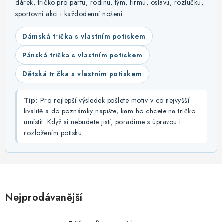
MIKINY
dárek, tričko pro partu, rodinu, tým, firmu, oslavu, rozlučku,
sportovní akci i každodenní nošení.
OKAMŽITĚ K ODBĚRU
Dámská trička s vlastním potiskem
B2B
Pánská trička s vlastním potiskem
Dětská trička s vlastním potiskem
MÁM SRDCE POMÁHÁM
Tip:
Pro nejlepší výsledek pošlete motiv v co nejvyšší
VÁNOCE
kvalitě a do poznámky napište, kam ho chcete na tričko
umístit. Když si nebudete jistí, poradíme s úpravou i
PROVIZNÍ SYSTÉM
rozložením potisku.
O nás
Časté otázky
Doprava a platba
Obchodní podmínky
Zásady zpracování ochrany osobních údajů
Napište nám
Nejprodávanější
Kontakty