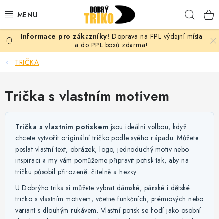
Přejít
Hleda
na
obsah
Doprava na PPL výdejní místa
PRO ŽENY
a do PPL boxů zdarma!
TRIČKA
PRO MUŽE
Trička s vlastním motivem
PRO DĚTI
DOPLŇKY
Trička s vlastním potiskem
jsou ideální volbou, když
chcete vytvořit originální tričko podle svého nápadu. Můžete
PRO PÁRY
poslat vlastní text, obrázek, logo, jednoduchý motiv nebo
inspiraci a my vám pomůžeme připravit potisk tak, aby na
VLASTNÍ MOTIV
tričku působil přirozeně, čitelně a hezky.
U Dobrýho trika si můžete vybrat dámské, pánské i dětské
TRIČKA
tričko s vlastním motivem, včetně funkčních, prémiových nebo
variant s dlouhým rukávem. Vlastní potisk se hodí jako osobní