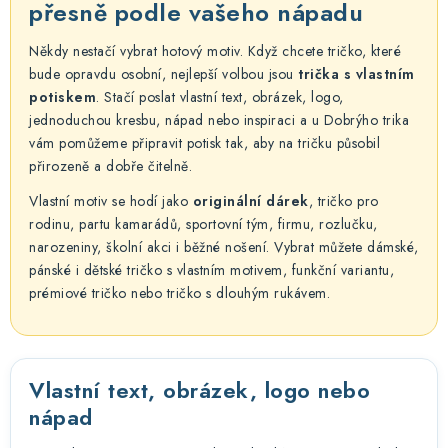
á
přesně podle vašeho nápadu
d
Někdy nestačí vybrat hotový motiv. Když chcete tričko, které
a
bude opravdu osobní, nejlepší volbou jsou
trička s vlastním
c
potiskem
. Stačí poslat vlastní text, obrázek, logo,
í
jednoduchou kresbu, nápad nebo inspiraci a u Dobrýho trika
p
vám pomůžeme připravit potisk tak, aby na tričku působil
r
přirozeně a dobře čitelně.
v
Vlastní motiv se hodí jako
originální dárek
, tričko pro
k
rodinu, partu kamarádů, sportovní tým, firmu, rozlučku,
y
narozeniny, školní akci i běžné nošení. Vybrat můžete dámské,
v
pánské i dětské tričko s vlastním motivem, funkční variantu,
ý
prémiové tričko nebo tričko s dlouhým rukávem.
p
i
s
Vlastní text, obrázek, logo nebo
u
nápad