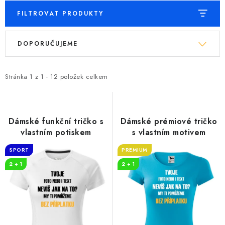
FILTROVAT PRODUKTY
V
Ř
DOPORUČUJEME
ý
a
p
z
i
e
Stránka
1
z
1
-
12
položek celkem
s
n
p
í
r
p
Dámské funkční tričko s
Dámské prémiové tričko
o
r
vlastním potiskem
s vlastním motivem
d
o
SPORT
PREMIUM
u
d
2 + 1
2 + 1
k
u
t
k
ů
t
ů