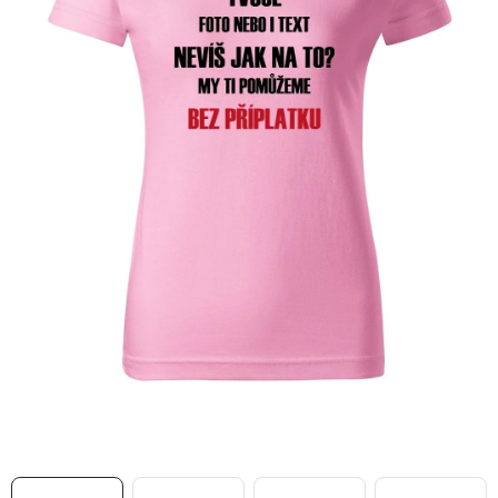
MIKINY
OKAMŽITĚ K ODBĚRU
B2B
MÁM SRDCE POMÁHÁM
VÁNOCE
PROVIZNÍ SYSTÉM
O nás
Časté otázky
Doprava a platba
Obchodní podmínky
Zásady zpracování ochrany osobních údajů
Napište nám
Kontakty