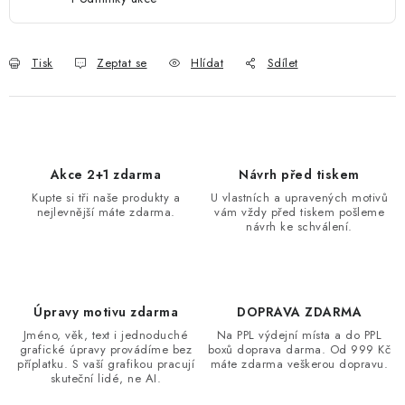
Tisk
Zeptat se
Hlídat
Sdílet
Akce 2+1 zdarma
Návrh před tiskem
Kupte si tři naše produkty a
U vlastních a upravených motivů
nejlevnější máte zdarma.
vám vždy před tiskem pošleme
návrh ke schválení.
Úpravy motivu zdarma
DOPRAVA ZDARMA
Jméno, věk, text i jednoduché
Na PPL výdejní místa a do PPL
grafické úpravy provádíme bez
boxů doprava darma. Od 999 Kč
příplatku. S vaší grafikou pracují
máte zdarma veškerou dopravu.
skuteční lidé, ne AI.