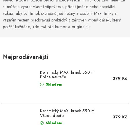
Navíc je zde možnost personalizace všech hrnků, což znamená, že
MIKINY
si můžete vybrat vlastní vtipný text, přidat jméno nebo speciální
vzkaz, aby byl hrnek skutečně jedinečný a osobní. Maxi hrnky s
OKAMŽITĚ K ODBĚRU
vtipným textem představují praktický a zároveň vtipný dárek, který
potěší každého, kdo má rád humor a originalitu.
B2B
MÁM SRDCE POMÁHÁM
Nejprodávanější
VÁNOCE
Keramický MAXI hrnek 550 ml
PROVIZNÍ SYSTÉM
Práce neuteče
379 Kč
Skladem
O nás
Časté otázky
Doprava a platba
Obchodní podmínky
Zásady zpracování ochrany osobních údajů
Napište nám
Keramický MAXI hrnek 550 ml
Všude dobře
379 Kč
Kontakty
Skladem