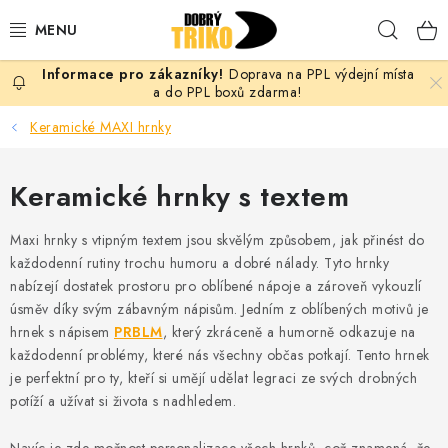
Přejít
Hleda
na
obsah
Doprava na PPL výdejní místa
PRO ŽENY
a do PPL boxů zdarma!
Keramické MAXI hrnky
PRO MUŽE
Keramické hrnky s textem
PRO DĚTI
Maxi hrnky s vtipným textem jsou skvělým způsobem, jak přinést do
DOPLŇKY
každodenní rutiny trochu humoru a dobré nálady. Tyto hrnky
nabízejí dostatek prostoru pro oblíbené nápoje a zároveň vykouzlí
PRO PÁRY
úsměv díky svým zábavným nápisům. Jedním z oblíbených motivů je
hrnek s nápisem
PRBLM
, který zkráceně a humorně odkazuje na
VLASTNÍ MOTIV
každodenní problémy, které nás všechny občas potkají. Tento hrnek
je perfektní pro ty, kteří si umějí udělat legraci ze svých drobných
TRIČKA
potíží a užívat si života s nadhledem.