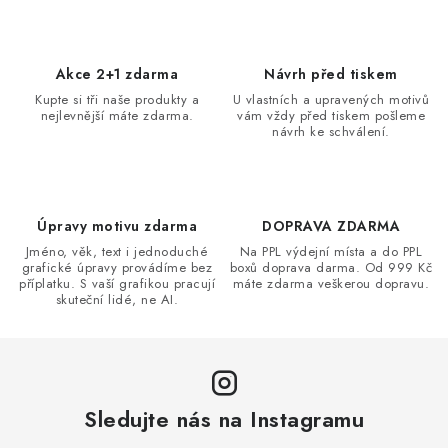
n
í
k
p
o
r
Akce 2+1 zdarma
Návrh před tiskem
v
v
Kupte si tři naše produkty a
U vlastních a upravených motivů
á
k
nejlevnější máte zdarma.
vám vždy před tiskem pošleme
n
návrh ke schválení.
y
í
v
ý
p
Úpravy motivu zdarma
DOPRAVA ZDARMA
i
Jméno, věk, text i jednoduché
Na PPL výdejní místa a do PPL
s
grafické úpravy provádíme bez
boxů doprava darma. Od 999 Kč
příplatku. S vaší grafikou pracují
máte zdarma veškerou dopravu.
u
skuteční lidé, ne AI.
Sledujte nás na Instagramu