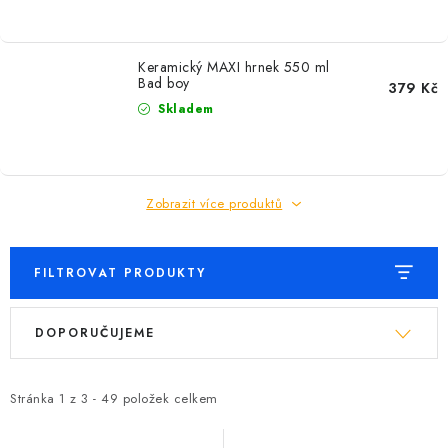
Keramický MAXI hrnek 550 ml
Bad boy
379 Kč
Skladem
Zobrazit více produktů
FILTROVAT PRODUKTY
V
Ř
DOPORUČUJEME
ý
a
p
z
i
e
Stránka
1
z
3
-
49
položek celkem
s
n