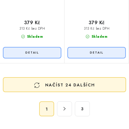
379 Kč
379 Kč
313 Kč bez DPH
313 Kč bez DPH
Skladem
Skladem
O
NAČÍST 24 DALŠÍCH
v
l
á
S
d
3
1
t
a
r
c
á