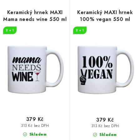
p
í
r
p
Keramický hrnek MAXI
Keramický MAXI hrnek
o
r
Mama needs wine 550 ml
100% vegan 550 ml
d
o
2 + 1
2 + 1
u
d
k
u
t
k
ů
t
ů
379 Kč
379 Kč
313 Kč bez DPH
313 Kč bez DPH
Skladem
Skladem