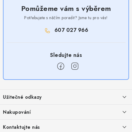
Pomůžeme vám s výběrem
Potřebujete s něčím poradit? Jsme tu pro vás!
607 027 966
Z
á
Užitečné odkazy
p
a
Obchodní podmínky
Nakupování
t
Zásady zpracování ochrany osobních údajů
í
Časté otázky
Kontaktujte nás
Provizní systém