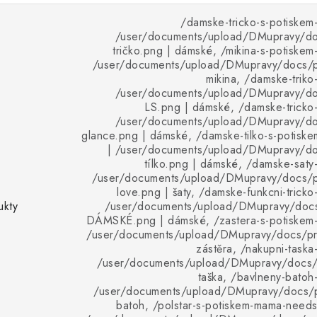
/damske-tricko-s-potiskem
/user/documents/upload/DMupravy/d
tričko.png | dámské, /mikina-s-potiske
/user/documents/upload/DMupravy/docs/pr
mikina, /damske-trik
/user/documents/upload/DMupravy/d
LS.png | dámské, /damske-tricko
/user/documents/upload/DMupravy/d
glance.png | dámské, /damske-tilko-s-potisk
| /user/documents/upload/DMupravy/d
tílko.png | dámské, /damske-saty
/user/documents/upload/DMupravy/docs/p
love.png | šaty, /damske-funkcni-trick
ukty
/user/documents/upload/DMupravy/doc
DÁMSKÉ.png | dámské, /zastera-s-potiskem
/user/documents/upload/DMupravy/docs/pro
zástěra, /nakupni-task
/user/documents/upload/DMupravy/docs/p
taška, /bavlneny-batoh
/user/documents/upload/DMupravy/docs/p
batoh, /polstar-s-potiskem-mama-needs