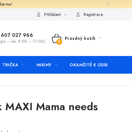
zdarma!
apište nám
Kontakty
Přihlášení
Registrace
607 027 966
Prázdný košík
(po – ne: 9:00 – 17:00)
NÁKUPNÍ
KOŠÍK
TRIČKA
MIKINY
OKAMŽITĚ K ODBĚRU
B
k MAXI Mama needs