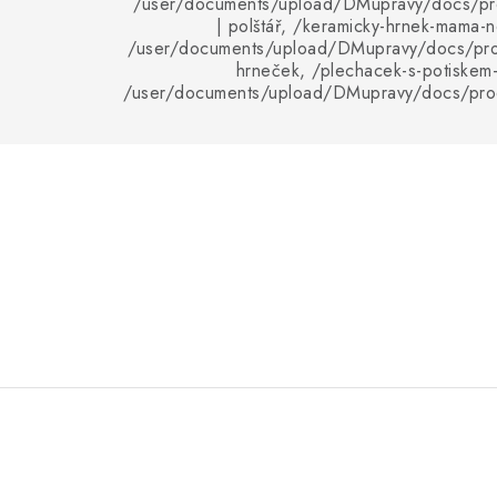
/user/documents/upload/DMupravy/docs/pro
| polštář, /keramicky-hrnek-mama-
/user/documents/upload/DMupravy/docs/pro
hrneček, /plechacek-s-potiskem
/user/documents/upload/DMupravy/docs/pro