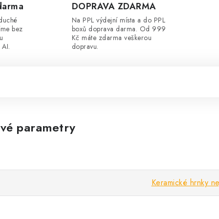
darma
DOPRAVA ZDARMA
oduché
Na PPL výdejní místa a do PPL
íme bez
boxů doprava darma. Od 999
ou
Kč máte zdarma veškerou
 AI.
dopravu.
vé parametry
Keramické hrnky ne