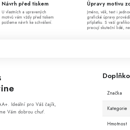
Návrh před tiskem
Úpravy motivu z
U vlastních a upravených
Jméno, věk, text i jedn
motivů vám vždy před tiskem
grafické úpravy provád
pošleme návrh ke schválení.
příplatku. S vaší grafik
pracují skuteční lidé, ne
s
Doplňko
wine
Značka
ě AA+.
Ideální pro Váš čajík,
Kategorie
jeme Vám dobrou chuť.
Hmotnost