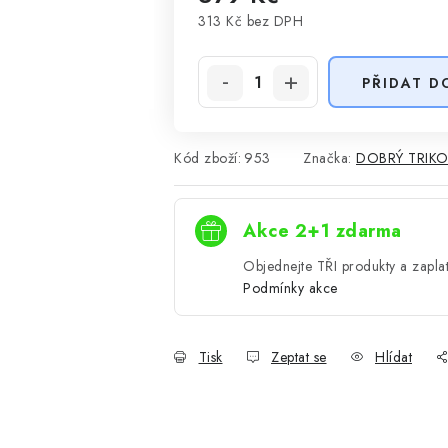
313 Kč
bez DPH
Měrná cena:
PŘIDAT D
Kód zboží:
953
Značka:
DOBRÝ TRIK
Akce 2+1 zdarma
Objednejte TŘI produkty a zaplat
Podmínky akce
Tisk
Zeptat se
Hlídat