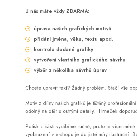
U nás máte vždy ZDARMA:
úprava našich grafických motivů
přidání jména, věku, textu apod.
kontrola dodané grafiky
vytvoření vlastního grafického návrhu
výběr z několika návrhů úprav
Chcete upravit text? Žádný problém. Stačí vše p
Motiv z dílny našich grafiků je tištěný profesionál
odolný na otěr s ostrými detaily. Hrneček doporu
Potisk z části vyrábíme ručně, proto je více méně 
vyobrazení v e-shopu je do jisté míry ilustrační. B