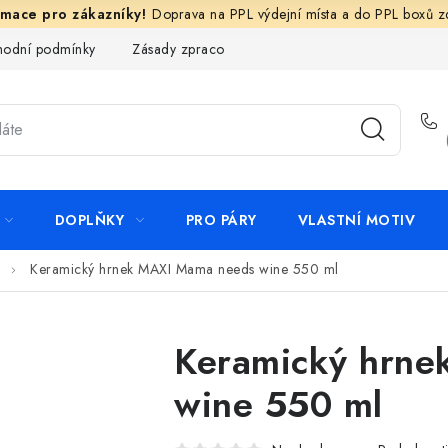
Doprava na PPL výdejní místa a do PPL boxů 
odní podmínky
Zásady zpracování ochrany osobních údajů
N
DOPLŇKY
PRO PÁRY
VLASTNÍ MOTIV
Keramický hrnek MAXI Mama needs wine 550 ml
Keramický hrne
wine 550 ml