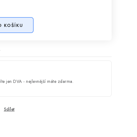
O KOŠÍKU
O
íte jen DVA - nejlevnější máte zdarma.
Sdílet