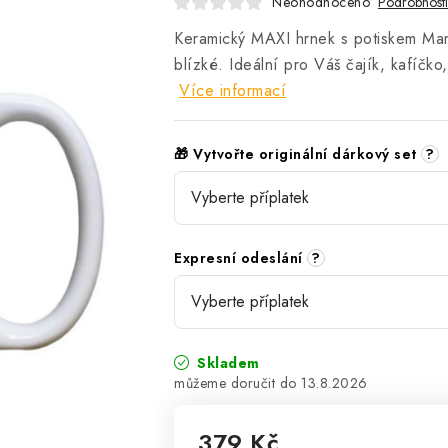
Neohodnoceno
Podrobnost
Keramický MAXI hrnek s potiskem Mam
blízké. Ideální pro Váš čajík, kafíčko
Více informací
🎁 Vytvořte originální dárkový set
?
Expresní odeslání
?
Skladem
13.8.2026
379 Kč