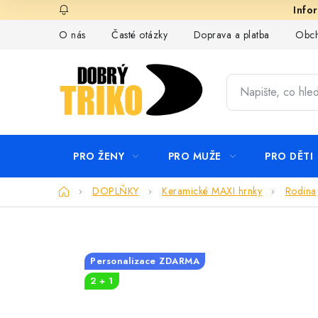
Přejít
na
O nás
Časté otázky
Doprava a platba
Obch
obsah
PRO ŽENY
PRO MUŽE
PRO DĚTI
Domů
DOPLŇKY
Keramické MAXI hrnky
Rodina
Personalizace ZDARMA
2 + 1