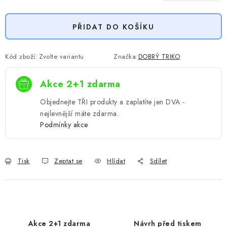
Měrná cena:
PŘIDAT DO KOŠÍKU
Kód zboží:
Zvolte variantu
Značka:
DOBRÝ TRIKO
Akce 2+1 zdarma
Objednejte TŘI produkty a zaplatíte jen DVA -
nejlevnější máte zdarma.
Podmínky akce
Tisk
Zeptat se
Hlídat
Sdílet
Akce 2+1 zdarma
Návrh před tiskem