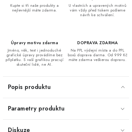
Kupte si tři naše produkty a
U vlastních a upravených motivů
nejlevnější máte zdarma.
vám vždy před tiskem pošleme
návrh ke schválení.
Úpravy motivu zdarma
DOPRAVA ZDARMA
Jméno, věk, text i jednoduché
Na PPL výdejní místa a do PPL
grafické úpravy provádíme bez
boxů doprava darma. Od 999 Kč
příplatku. S vaší grafikou pracují
máte zdarma veškerou dopravu.
skuteční lidé, ne AI.
Popis produktu
Parametry produktu
Diskuze