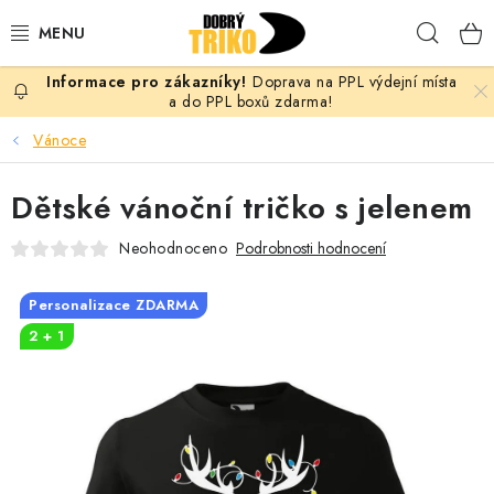
Přejít
Hleda
na
obsah
Doprava na PPL výdejní místa
PRO ŽENY
a do PPL boxů zdarma!
Vánoce
PRO MUŽE
Dětské vánoční tričko s jelenem
PRO DĚTI
Neohodnoceno
Podrobnosti hodnocení
DOPLŇKY
Personalizace ZDARMA
PRO PÁRY
2 + 1
VLASTNÍ MOTIV
TRIČKA