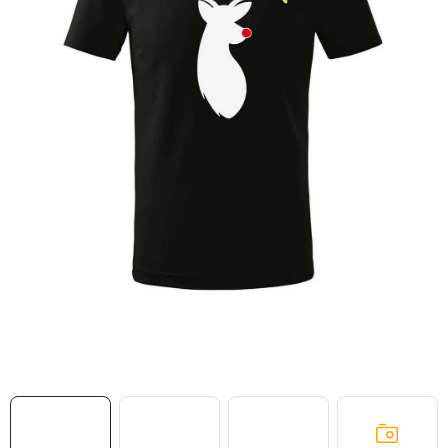
MIKINY
OKAMŽITĚ K ODBĚRU
B2B
MÁM SRDCE POMÁHÁM
VÁNOCE
PROVIZNÍ SYSTÉM
O nás
Časté otázky
Doprava a platba
Obchodní podmínky
Zásady zpracování ochrany osobních údajů
Napište nám
Kontakty