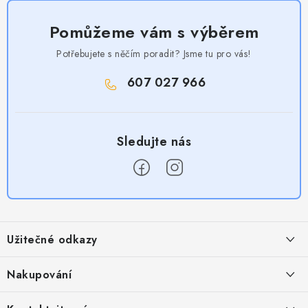
Pomůžeme vám s výběrem
Potřebujete s něčím poradit? Jsme tu pro vás!
607 027 966
Z
á
Užitečné odkazy
p
a
Obchodní podmínky
Nakupování
t
Zásady zpracování ochrany osobních údajů
í
Časté otázky