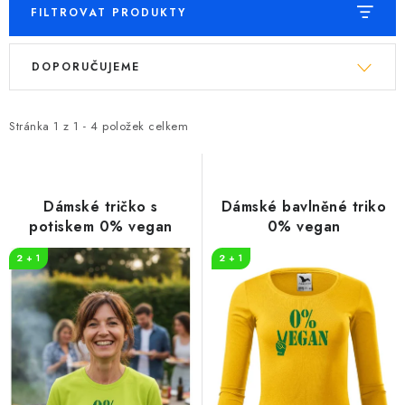
FILTROVAT PRODUKTY
V
Ř
DOPORUČUJEME
ý
a
p
z
i
e
Stránka
1
z
1
-
4
položek celkem
s
n
p
í
r
p
Dámské tričko s
Dámské bavlněné triko
o
r
potiskem 0% vegan
0% vegan
d
o
2 + 1
2 + 1
u
d
k
u
t
k
ů
t
ů