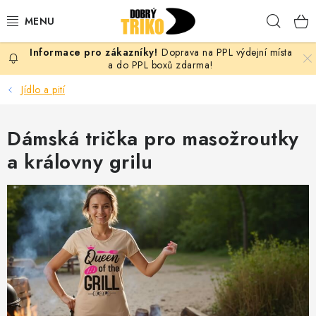
Přejít
Hleda
na
obsah
Doprava na PPL výdejní místa
PRO ŽENY
a do PPL boxů zdarma!
Jídlo a pití
PRO MUŽE
Dámská trička pro masožroutky
PRO DĚTI
a královny grilu
DOPLŇKY
PRO PÁRY
VLASTNÍ MOTIV
TRIČKA