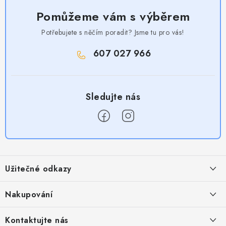
Pomůžeme vám s výběrem
Potřebujete s něčím poradit? Jsme tu pro vás!
607 027 966
Z
á
Užitečné odkazy
p
a
Obchodní podmínky
Nakupování
t
Zásady zpracování ochrany osobních údajů
í
Časté otázky
Kontaktujte nás