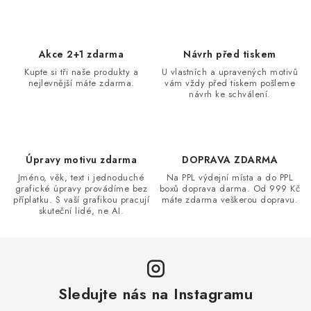
l
á
d
Akce 2+1 zdarma
Návrh před tiskem
a
Kupte si tři naše produkty a
U vlastních a upravených motivů
nejlevnější máte zdarma.
vám vždy před tiskem pošleme
c
návrh ke schválení.
í
p
r
v
Úpravy motivu zdarma
DOPRAVA ZDARMA
k
Jméno, věk, text i jednoduché
Na PPL výdejní místa a do PPL
grafické úpravy provádíme bez
boxů doprava darma. Od 999 Kč
y
příplatku. S vaší grafikou pracují
máte zdarma veškerou dopravu.
v
skuteční lidé, ne AI.
ý
p
i
s
Sledujte nás na Instagramu
u