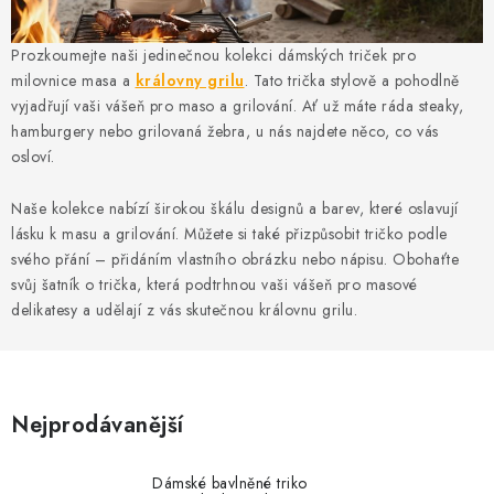
MIKINY
Prozkoumejte naši jedinečnou kolekci dámských triček pro
OKAMŽITĚ K ODBĚRU
milovnice masa a
královny grilu
. Tato trička stylově a pohodlně
vyjadřují vaši vášeň pro maso a grilování. Ať už máte ráda steaky,
B2B
hamburgery nebo grilovaná žebra, u nás najdete něco, co vás
osloví.
MÁM SRDCE POMÁHÁM
Naše kolekce nabízí širokou škálu designů a barev, které oslavují
VÁNOCE
lásku k masu a grilování. Můžete si také přizpůsobit tričko podle
svého přání – přidáním vlastního obrázku nebo nápisu. Obohaťte
svůj šatník o trička, která podtrhnou vaši vášeň pro masové
PROVIZNÍ SYSTÉM
delikatesy a udělají z vás skutečnou královnu grilu.
O nás
Časté otázky
Doprava a platba
Obchodní podmínky
Zásady zpracování ochrany osobních údajů
Napište nám
Nejprodávanější
Kontakty
Dámské bavlněné triko