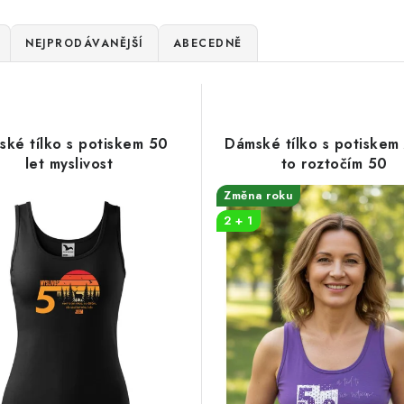
NEJPRODÁVANĚJŠÍ
ABECEDNĚ
ké tílko s potiskem 50
Dámské tílko s potiskem
let myslivost
to roztočím 50
Změna roku
2 + 1