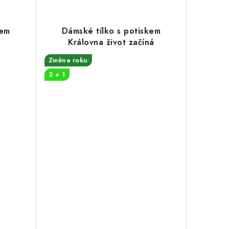
kem
Dámské tílko s potiskem
Královna život začíná
Změna roku
2 + 1