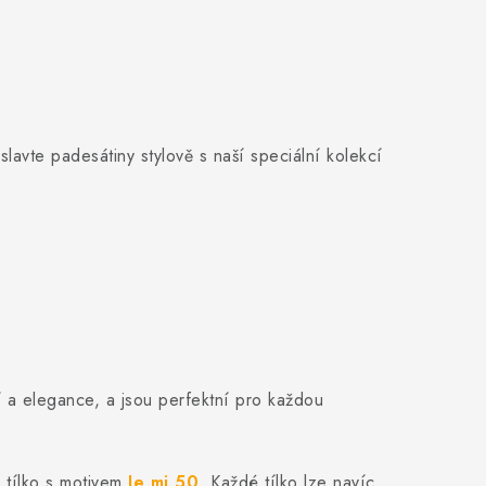
slavte padesátiny stylově s naší speciální kolekcí
í a elegance, a jsou perfektní pro každou
d tílko s motivem
Je mi 50
. Každé tílko lze navíc