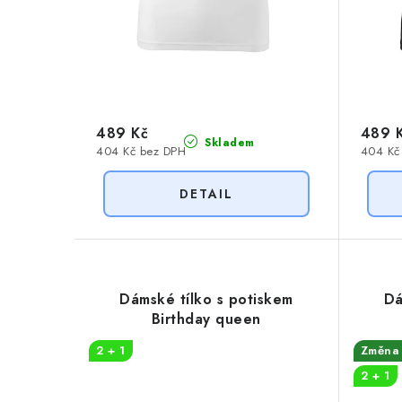
u
k
k
t
t
ů
ů
489 Kč
489 
Skladem
404 Kč bez DPH
404 Kč
Dámské tílko s potiskem
Dá
Birthday queen
2 + 1
Změna 
2 + 1