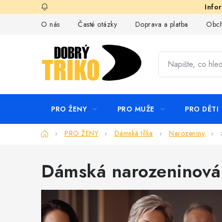
Přejít
na
O nás
Časté otázky
Doprava a platba
Obch
obsah
PRO ŽENY
PRO MUŽE
PRO DĚTI
Domů
PRO ŽENY
Dámská tílka
Narozeniny
Dámská narozeninová t