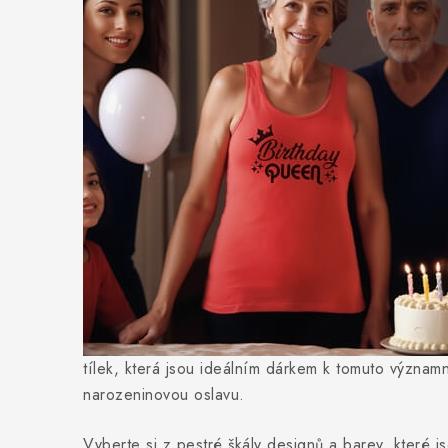
tílek, která jsou ideálním dárkem k tomuto význam
narozeninovou oslavu.
Vyberte si z pestré škály designů a barev, které 