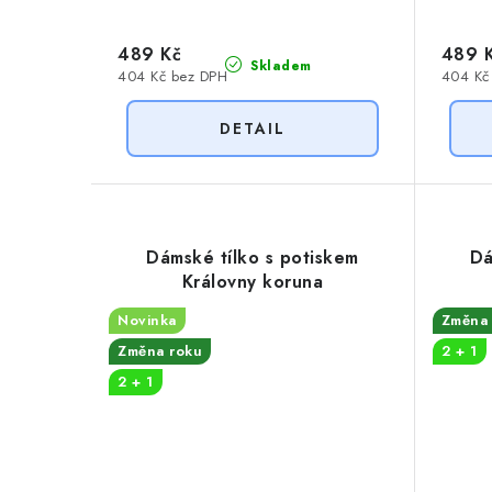
489 Kč
489 
Skladem
404 Kč bez DPH
404 Kč
Dámské tílko s potiskem
Dá
Královny koruna
Novinka
Změna 
Změna roku
2 + 1
2 + 1