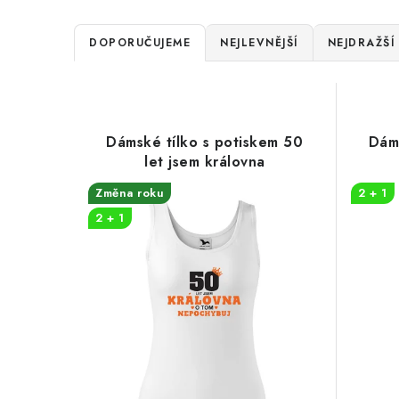
Ř
DOPORUČUJEME
NEJLEVNĚJŠÍ
NEJDRAŽŠÍ
a
V
z
ý
e
Dámské tílko s potiskem 50
Dáms
p
let jsem královna
n
i
Změna roku
2 + 1
í
2 + 1
s
p
p
r
r
o
o
d
d
u