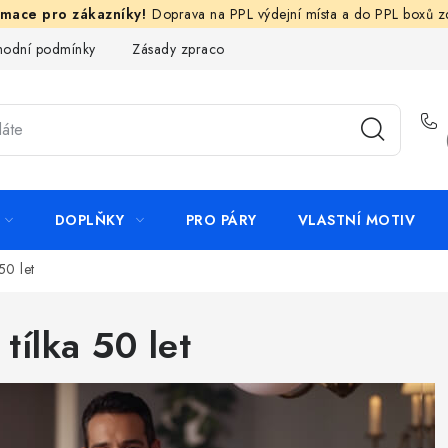
Doprava na PPL výdejní místa a do PPL boxů 
odní podmínky
Zásady zpracování ochrany osobních údajů
N
DOPLŇKY
PRO PÁRY
VLASTNÍ MOTIV
50 let
ílka 50 let