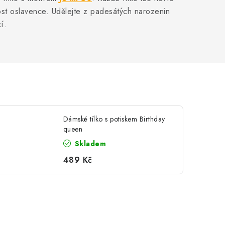
st oslavence. Udělejte z padesátých narozenin
í.
Dámské tílko s potiskem Birthday
queen
Skladem
489 Kč