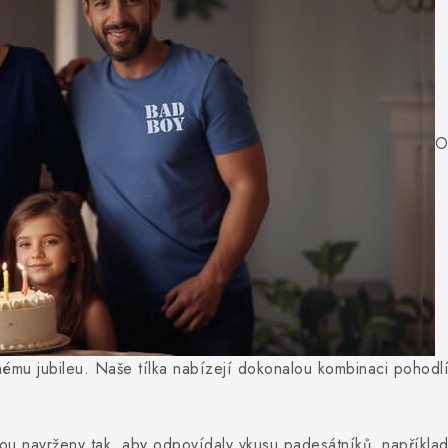
O
nému jubileu. Naše tílka nabízejí dokonalou kombinaci pohodl
jsou navrženy tak, aby odpovídaly vkusu padesátníků, napříkla