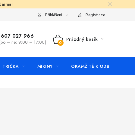
zdarma!
apište nám
Kontakty
Přihlášení
Registrace
607 027 966
Prázdný košík
(po – ne: 9:00 – 17:00)
NÁKUPNÍ
KOŠÍK
TRIČKA
MIKINY
OKAMŽITĚ K ODBĚRU
B