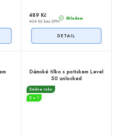
489 Kč
Skladem
404 Kč bez DPH
kem
Dámské tílko s potiskem Level
50 unlocked
Změna roku
2 + 1