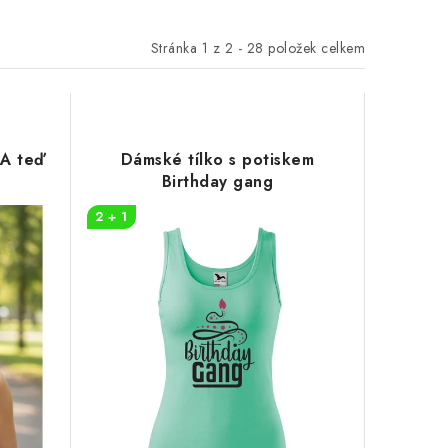
Stránka
1
z
2
-
28
položek celkem
 A teď
Dámské tílko s potiskem
Birthday gang
2 + 1