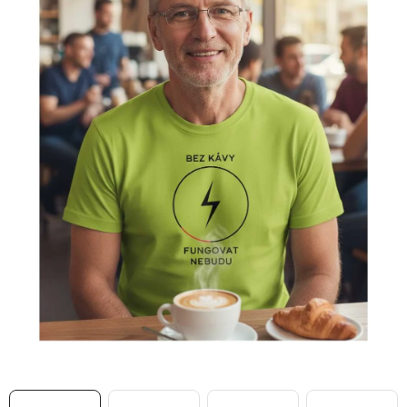
MIKINY
OKAMŽITĚ K ODBĚRU
B2B
MÁM SRDCE POMÁHÁM
VÁNOCE
PROVIZNÍ SYSTÉM
O nás
Časté otázky
Doprava a platba
Obchodní podmínky
Zásady zpracování ochrany osobních údajů
Napište nám
Kontakty