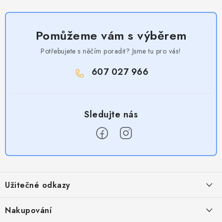
Pomůžeme vám s výběrem
Potřebujete s něčím poradit? Jsme tu pro vás!
607 027 966
Z
á
Užitečné odkazy
p
a
Obchodní podmínky
Nakupování
t