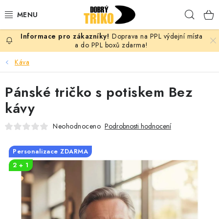
Přejít
Hleda
na
obsah
Doprava na PPL výdejní místa
PRO ŽENY
a do PPL boxů zdarma!
Káva
PRO MUŽE
Pánské tričko s potiskem Bez
PRO DĚTI
kávy
DOPLŇKY
Neohodnoceno
Podrobnosti hodnocení
PRO PÁRY
Personalizace ZDARMA
2 + 1
VLASTNÍ MOTIV
TRIČKA