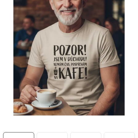
MIKINY
OKAMŽITĚ K ODBĚRU
B2B
MÁM SRDCE POMÁHÁM
VÁNOCE
PROVIZNÍ SYSTÉM
O nás
Časté otázky
Doprava a platba
Obchodní podmínky
Zásady zpracování ochrany osobních údajů
Napište nám
Kontakty