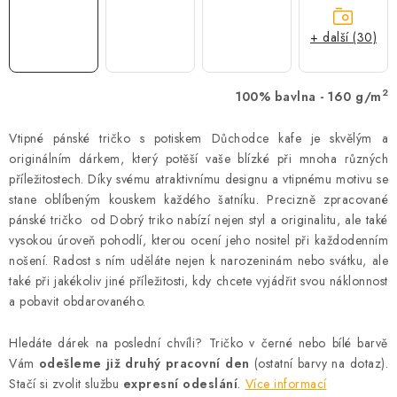
+ další (30)
2
100% bavlna - 160 g/m
Vtipné pánské tričko s potiskem Důchodce kafe je skvělým a
originálním dárkem, který potěší vaše blízké při mnoha různých
příležitostech. Díky svému atraktivnímu designu a vtipnému motivu se
stane oblíbeným kouskem každého šatníku. Precizně zpracované
pánské tričko od Dobrý triko nabízí nejen styl a originalitu, ale také
vysokou úroveň pohodlí, kterou ocení jeho nositel při každodenním
nošení. Radost s ním uděláte nejen k narozeninám nebo svátku, ale
také při jakékoliv jiné příležitosti, kdy chcete vyjádřit svou náklonnost
a pobavit obdarovaného.
Hledáte dárek na poslední chvíli? Tričko v černé nebo bílé barvě
Vám
odešleme již druhý pracovní den
(ostatní barvy na dotaz).
Stačí si zvolit službu
expresní odeslání
.
Více informací