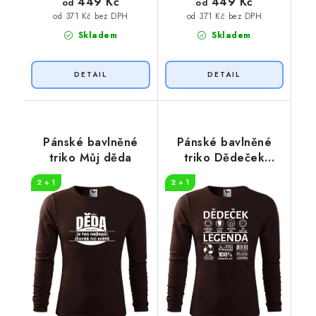
449 Kč
449 Kč
od
od
od 371 Kč bez DPH
od 371 Kč bez DPH
Skladem
Skladem
Pánské bavlněné
Pánské bavlněné
triko Můj děda
triko Dědeček
legenda
2 + 1
2 + 1