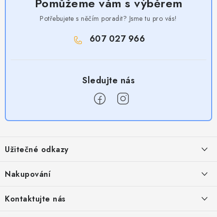
Pomůžeme vám s výběrem
Potřebujete s něčím poradit? Jsme tu pro vás!
607 027 966
Z
á
Užitečné odkazy
p
a
Obchodní podmínky
Nakupování
t
Zásady zpracování ochrany osobních údajů
í
Časté otázky
Kontaktujte nás
Provizní systém
Doprava a platba