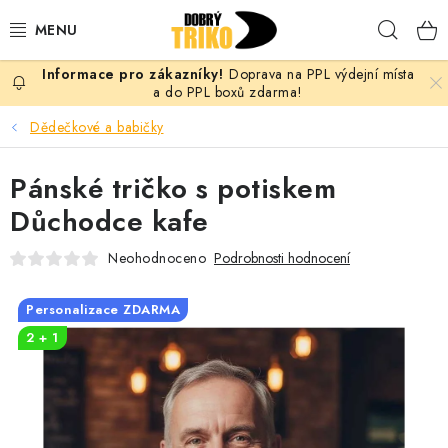
Přejít
Hleda
na
obsah
Doprava na PPL výdejní místa
PRO ŽENY
a do PPL boxů zdarma!
Dědečkové a babičky
PRO MUŽE
Pánské tričko s potiskem
PRO DĚTI
Důchodce kafe
DOPLŇKY
Neohodnoceno
Podrobnosti hodnocení
PRO PÁRY
Personalizace ZDARMA
2 + 1
VLASTNÍ MOTIV
TRIČKA