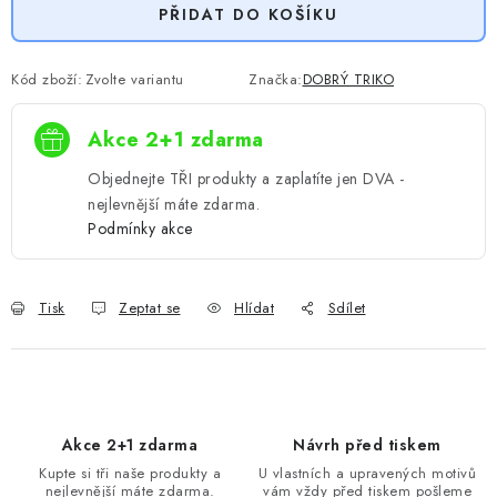
PŘIDAT DO KOŠÍKU
Kód zboží:
Zvolte variantu
Značka:
DOBRÝ TRIKO
Akce 2+1 zdarma
Objednejte TŘI produkty a zaplatíte jen DVA -
nejlevnější máte zdarma.
Podmínky akce
Tisk
Zeptat se
Hlídat
Sdílet
Akce 2+1 zdarma
Návrh před tiskem
Kupte si tři naše produkty a
U vlastních a upravených motivů
nejlevnější máte zdarma.
vám vždy před tiskem pošleme