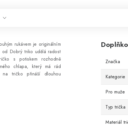
Doplňko
louhým rukávem je originálním
m od Dobrý triko udělá radost
ričko s potiskem rozhodně
Značka
vného chlapa, který má rád
u na tričko přináší dlouhou
Kategorie
Pro muže
Typ trička
Materiál tr