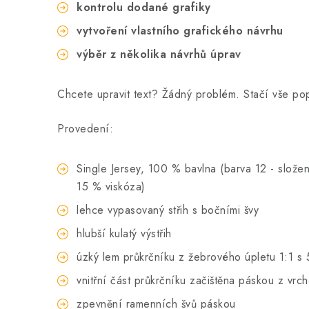
kontrolu dodané grafiky
vytvoření vlastního grafického návrhu
výběr z několika návrhů úprav
Chcete upravit text? Žádný problém. Stačí vše p
Provedení:
Single Jersey, 100 % bavlna (barva 12 - složen
15 % viskóza)
lehce vypasovaný střih s bočními švy
hlubší kulatý výstřih
úzký lem průkrčníku z žebrového úpletu 1:1 s 
vnitřní část průkrčníku začištěna páskou z vrc
zpevnění ramenních švů páskou