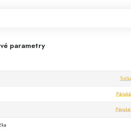
vé parametry
Tričk
Pánská 
Pánské 
ička