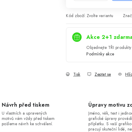
Kód zboží:
Zvolte variantu
Znač
Akce 2+1 zdarm
Objednejte TŘI produkty 
Podmínky akce
Tisk
Zeptat se
Hlí
Návrh před tiskem
Úpravy motivu z
U vlastních a upravených
Jméno, věk, text i jedn
motivů vám vždy před tiskem
grafické úpravy provád
pošleme návrh ke schválení.
příplatku. S vaší grafik
pracují skuteční lidé, ne