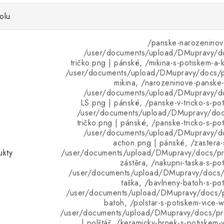
olu
/panske-narozeninove
/user/documents/upload/DMupravy/d
tričko.png | pánské, /mikina-s-potiskem-a-
/user/documents/upload/DMupravy/docs/pr
mikina, /narozeninove-panske-t
/user/documents/upload/DMupravy/d
LS.png | pánské, /panske-v-tricko-s-pot
/user/documents/upload/DMupravy/doc
tričko.png | pánské, /panske-tricko-s-po
/user/documents/upload/DMupravy/d
action.png | pánské, /zastera-
ukty
/user/documents/upload/DMupravy/docs/pro
zástěra, /nakupni-taska-s-po
/user/documents/upload/DMupravy/docs/p
taška, /bavlneny-batoh-s-pot
/user/documents/upload/DMupravy/docs/p
batoh, /polstar-s-potiskem-vice-
/user/documents/upload/DMupravy/docs/pro
| polštář, /keramicky-hrnek-s-potiskem-