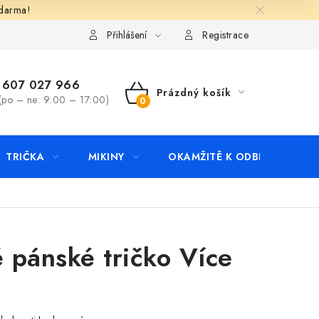
zdarma!
apište nám
Kontakty
Přihlášení
Registrace
607 027 966
Prázdný košík
(po – ne: 9:00 – 17:00)
NÁKUPNÍ
KOŠÍK
TRIČKA
MIKINY
OKAMŽITĚ K ODBĚRU
B
 pánské tričko Více