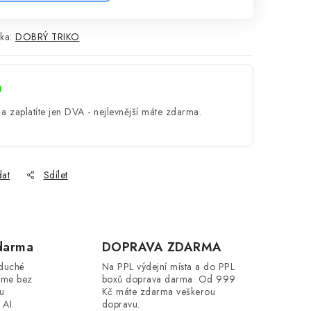
ka:
DOBRÝ TRIKO
a
a zaplatíte jen DVA - nejlevnější máte zdarma.
dat
Sdílet
darma
DOPRAVA ZDARMA
oduché
Na PPL výdejní místa a do PPL
íme bez
boxů doprava darma. Od 999
ou
Kč máte zdarma veškerou
 AI.
dopravu.