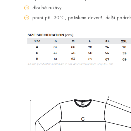
dlouhé rukávy
praní při
30°C, potiskem dovnitř, další podro