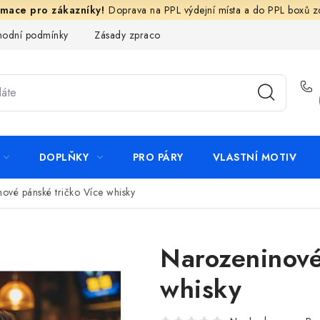
Doprava na PPL výdejní místa a do PPL boxů 
odní podmínky
Zásady zpracování ochrany osobních údajů
N
DOPLŇKY
PRO PÁRY
VLASTNÍ MOTIV
ové pánské tričko Více whisky
Narozeninové
whisky