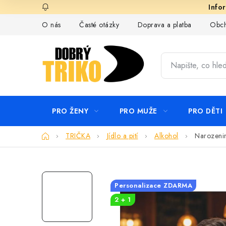
Přejít
na
O nás
Časté otázky
Doprava a platba
Obch
obsah
PRO ŽENY
PRO MUŽE
PRO DĚTI
Domů
TRIČKA
Jídlo a pití
Alkohol
Narozenin
Personalizace ZDARMA
2 + 1