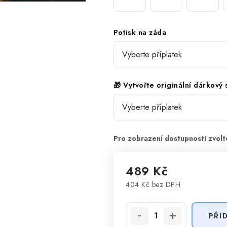
Potisk na záda
🎁 Vytvořte originální dárkový
489 Kč
404 Kč
bez DPH
Měrná cena:
PŘI