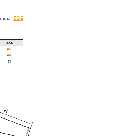
bnosti
ZDE