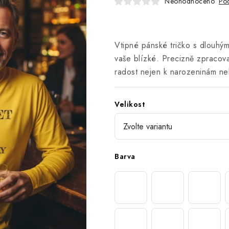
Neohodnoceno
Pod
Vtipné pánské tričko s dlouhým
vaše blízké. Precizně zpracova
radost nejen k narozeninám ne
Velikost
Barva