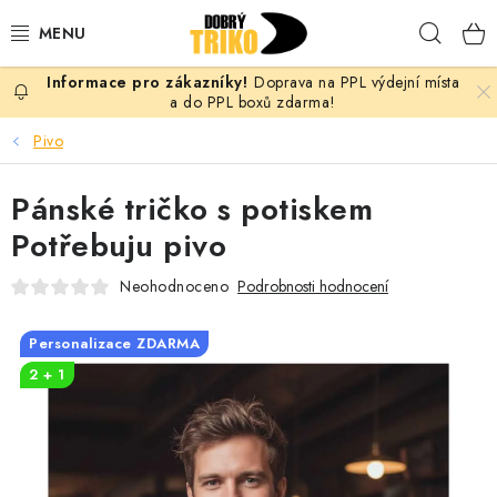
Přejít
Hleda
na
obsah
Doprava na PPL výdejní místa
PRO ŽENY
a do PPL boxů zdarma!
Pivo
PRO MUŽE
Pánské tričko s potiskem
PRO DĚTI
Potřebuju pivo
DOPLŇKY
Neohodnoceno
Podrobnosti hodnocení
PRO PÁRY
Personalizace ZDARMA
2 + 1
VLASTNÍ MOTIV
TRIČKA