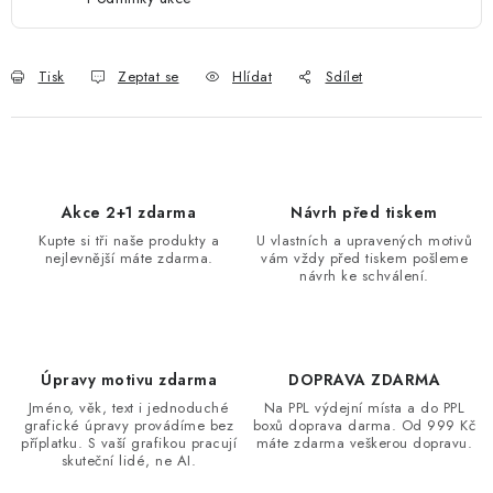
Tisk
Zeptat se
Hlídat
Sdílet
Akce 2+1 zdarma
Návrh před tiskem
Kupte si tři naše produkty a
U vlastních a upravených motivů
nejlevnější máte zdarma.
vám vždy před tiskem pošleme
návrh ke schválení.
Úpravy motivu zdarma
DOPRAVA ZDARMA
Jméno, věk, text i jednoduché
Na PPL výdejní místa a do PPL
grafické úpravy provádíme bez
boxů doprava darma. Od 999 Kč
příplatku. S vaší grafikou pracují
máte zdarma veškerou dopravu.
skuteční lidé, ne AI.