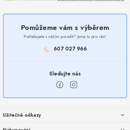
Pomůžeme vám s výběrem
Potřebujete s něčím poradit? Jsme tu pro vás!
607 027 966
Z
á
Užitečné odkazy
p
a
Obchodní podmínky
Nakupování