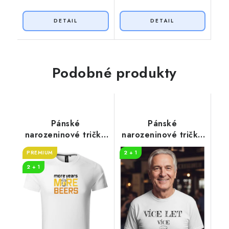
Podobné produkty
Pánské
Pánské
narozeninové tričko
narozeninové tričko
s potiskem More
Více PIV
PREMIUM
2 + 1
beers
2 + 1