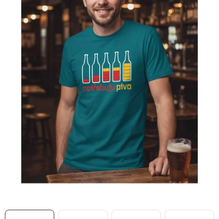
MIKINY
OKAMŽITĚ K ODBĚRU
B2B
MÁM SRDCE POMÁHÁM
VÁNOCE
PROVIZNÍ SYSTÉM
O nás
Časté otázky
Doprava a platba
Obchodní podmínky
Zásady zpracování ochrany osobních údajů
Napište nám
Kontakty