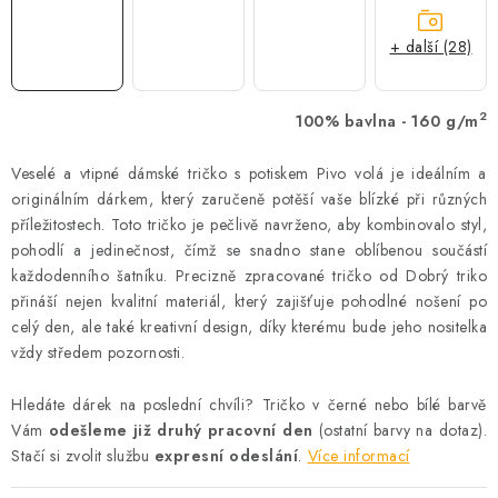
+ další (28)
2
100% bavlna - 160 g/m
Veselé a vtipné dámské tričko s potiskem Pivo volá je ideálním a
originálním dárkem, který zaručeně potěší vaše blízké při různých
příležitostech. Toto tričko je pečlivě navrženo, aby kombinovalo styl,
pohodlí a jedinečnost, čímž se snadno stane oblíbenou součástí
každodenního šatníku. Precizně zpracované tričko od Dobrý triko
přináší nejen kvalitní materiál, který zajišťuje pohodlné nošení po
celý den, ale také kreativní design, díky kterému bude jeho nositelka
vždy středem pozornosti.
Hledáte dárek na poslední chvíli? Tričko v černé nebo bílé barvě
Vám
odešleme již druhý pracovní den
(ostatní barvy na dotaz).
Stačí si zvolit službu
expresní odeslání
.
Více informací