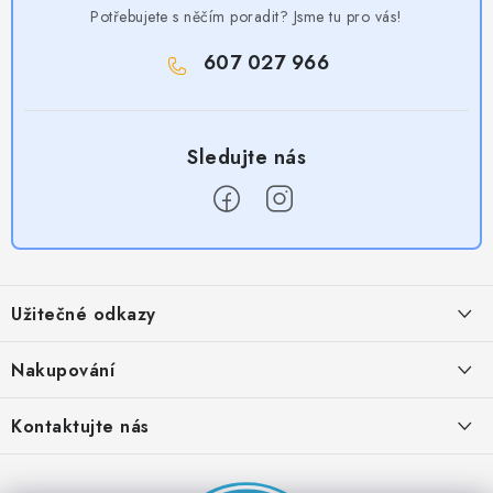
Potřebujete s něčím poradit? Jsme tu pro vás!
607 027 966
Z
á
Užitečné odkazy
p
a
Obchodní podmínky
Nakupování
t
Zásady zpracování ochrany osobních údajů
í
Časté otázky
Kontaktujte nás
Provizní systém
Doprava a platba
Napište nám
Partner stránek: Super plecháček