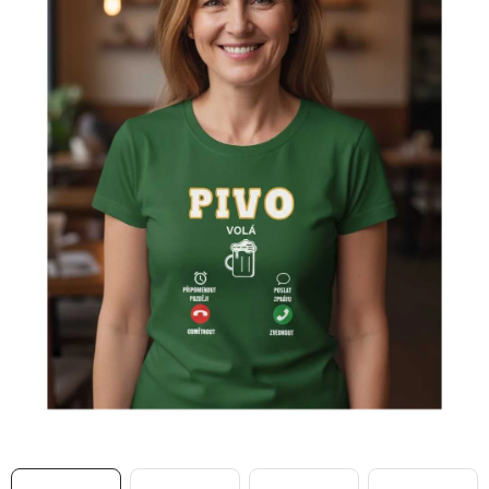
MIKINY
OKAMŽITĚ K ODBĚRU
B2B
MÁM SRDCE POMÁHÁM
VÁNOCE
PROVIZNÍ SYSTÉM
O nás
Časté otázky
Doprava a platba
Obchodní podmínky
Zásady zpracování ochrany osobních údajů
Napište nám
Kontakty