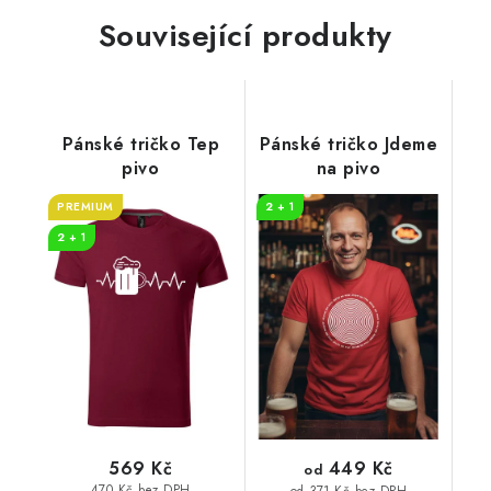
Související produkty
Pánské tričko Tep
Pánské tričko Jdeme
pivo
na pivo
PREMIUM
2 + 1
2 + 1
449 Kč
569 Kč
od
470 Kč bez DPH
od 371 Kč bez DPH