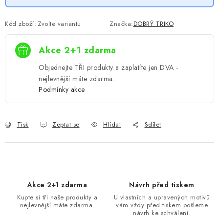
Kód zboží:
Zvolte variantu
Značka:
DOBRÝ TRIKO
Akce 2+1 zdarma
Objednejte TŘI produkty a zaplatíte jen DVA -
nejlevnější máte zdarma.
Podmínky akce
Tisk
Zeptat se
Hlídat
Sdílet
Akce 2+1 zdarma
Návrh před tiskem
Kupte si tři naše produkty a
U vlastních a upravených motivů
nejlevnější máte zdarma.
vám vždy před tiskem pošleme
návrh ke schválení.