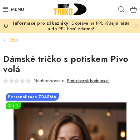
Přejít
Hleda
na
obsah
Doprava na PPL výdejní místa
PRO ŽENY
a do PPL boxů zdarma!
Pivo
PRO MUŽE
Dámské tričko s potiskem Pivo
PRO DĚTI
volá
DOPLŇKY
Neohodnoceno
Podrobnosti hodnocení
PRO PÁRY
Personalizace ZDARMA
2 + 1
VLASTNÍ MOTIV
TRIČKA