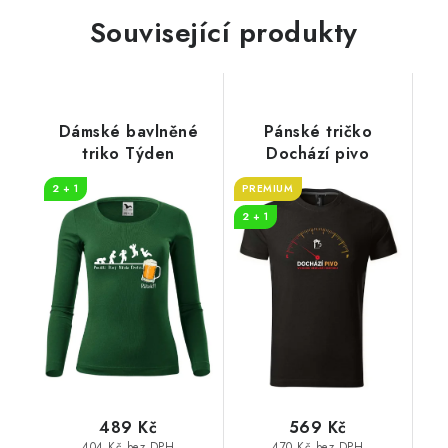
Související produkty
Dámské bavlněné
Pánské tričko
triko Týden
Dochází pivo
2 + 1
PREMIUM
2 + 1
489 Kč
569 Kč
404 Kč bez DPH
470 Kč bez DPH