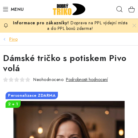
Přejít
Hleda
na
obsah
Doprava na PPL výdejní místa
PRO ŽENY
a do PPL boxů zdarma!
Pivo
PRO MUŽE
Dámské tričko s potiskem Pivo
PRO DĚTI
volá
DOPLŇKY
Neohodnoceno
Podrobnosti hodnocení
PRO PÁRY
Personalizace ZDARMA
2 + 1
VLASTNÍ MOTIV
TRIČKA