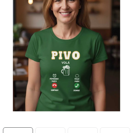
MIKINY
OKAMŽITĚ K ODBĚRU
B2B
MÁM SRDCE POMÁHÁM
VÁNOCE
PROVIZNÍ SYSTÉM
O nás
Časté otázky
Doprava a platba
Obchodní podmínky
Zásady zpracování ochrany osobních údajů
Napište nám
Kontakty