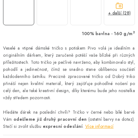
+ další (28)
2
100% bavlna - 160 g/m
Veselé a vtipné dámské tričko s potiskem Pivo volá je ideálním a
originálním dárkem, který zaručeně potěší vaše blízké při různých
příležitostech. Toto tričko je pečlivě navrženo, aby kombinovalo styl,
pohodlí a jedinečnost, čímž se snadno stane oblíbenou součástí
každodenního šatníku. Precizně zpracované tričko od Dobrý triko
přináší nejen kvalitní materiál, který zajišťuje pohodlné nošení po
celý den, ale také kreativní design, díky kterému bude jeho nositelka
vždy středem pozornosti.
Hledáte dárek na poslední chvíli? Tričko v černé nebo bílé barvě
Vám
odešleme již druhý pracovní den
(ostatní barvy na dotaz).
Stačí si zvolit službu
expresní odeslání
.
Více informací