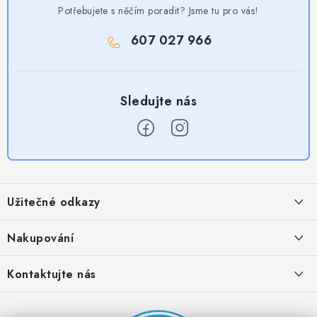
Potřebujete s něčím poradit? Jsme tu pro vás!
607 027 966
Z
á
Užitečné odkazy
p
a
Obchodní podmínky
Nakupování
t
Zásady zpracování ochrany osobních údajů
í
Časté otázky
Kontaktujte nás
Provizní systém
Doprava a platba
Napište nám
Partner stránek: Super plecháček