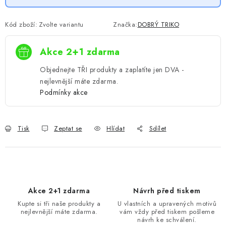
Kód zboží:
Zvolte variantu
Značka:
DOBRÝ TRIKO
Akce 2+1 zdarma
Objednejte TŘI produkty a zaplatíte jen DVA -
nejlevnější máte zdarma.
Podmínky akce
Tisk
Zeptat se
Hlídat
Sdílet
Akce 2+1 zdarma
Návrh před tiskem
Kupte si tři naše produkty a
U vlastních a upravených motivů
nejlevnější máte zdarma.
vám vždy před tiskem pošleme
návrh ke schválení.