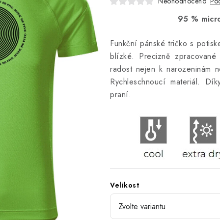
Neohodnoceno
Pod
95 % micro
Funkční pánské tričko s potisk
blízké. Precizně zpracované
radost nejen k narozeninám ne
Rychleschnoucí materiál. Dík
praní.
Velikost