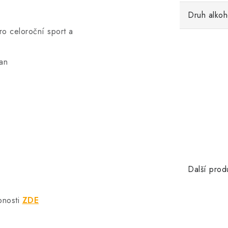
Druh alkoh
pro celoroční sport a
tan
Další prod
bnosti
ZDE