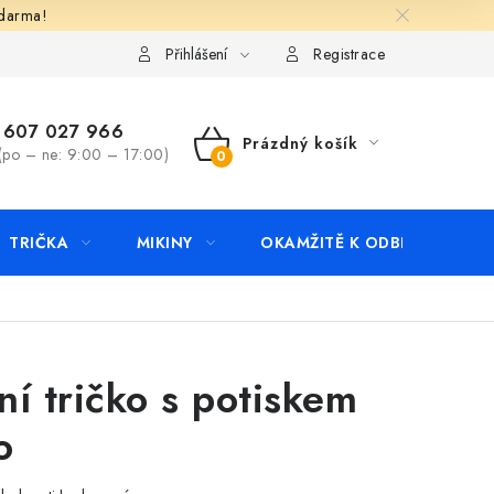
zdarma!
apište nám
Kontakty
Přihlášení
Registrace
607 027 966
Prázdný košík
(po – ne: 9:00 – 17:00)
NÁKUPNÍ
KOŠÍK
TRIČKA
MIKINY
OKAMŽITĚ K ODBĚRU
B
í tričko s potiskem
o