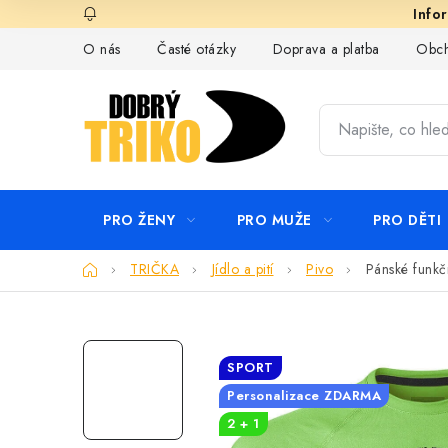
Přejít
na
O nás
Časté otázky
Doprava a platba
Obch
obsah
PRO ŽENY
PRO MUŽE
PRO DĚTI
Domů
TRIČKA
Jídlo a pití
Pivo
Pánské funkč
SPORT
Personalizace ZDARMA
2 + 1