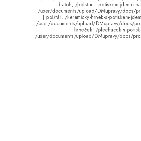
batoh, /polstar-s-potiskem-jdeme-n
/user/documents/upload/DMupravy/docs/pro
| polštář, /keramicky-hrnek-s-potiskem-jde
/user/documents/upload/DMupravy/docs/pro
hrneček, /plechacek-s-potisk
/user/documents/upload/DMupravy/docs/pro