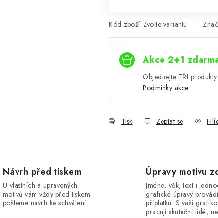
Kód zboží:
Zvolte variantu
Znač
Akce 2+1 zdarm
Objednejte TŘI produkty 
Podmínky akce
Tisk
Zeptat se
Hlí
Návrh před tiskem
Úpravy motivu z
U vlastních a upravených
Jméno, věk, text i jedn
motivů vám vždy před tiskem
grafické úpravy provád
pošleme návrh ke schválení.
příplatku. S vaší grafik
pracují skuteční lidé, ne