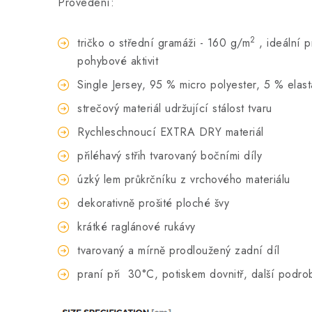
Provedení:
2
tričko o střední gramáži - 160 g/m
, ideální 
pohybové aktivit
Single Jersey, 95 % micro polyester, 5 % elas
strečový materiál udržující stálost tvaru
Rychleschnoucí EXTRA DRY materiál
přiléhavý střih tvarovaný bočními díly
úzký lem průkrčníku z vrchového materiálu
dekorativně prošité ploché švy
krátké raglánové rukávy
tvarovaný a mírně prodloužený zadní díl
praní při
30°C, potiskem dovnitř, další podro