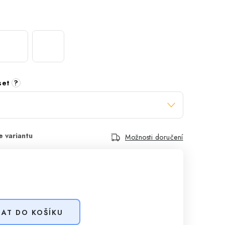
 set
?
Možnosti doručení
DAT DO KOŠÍKU