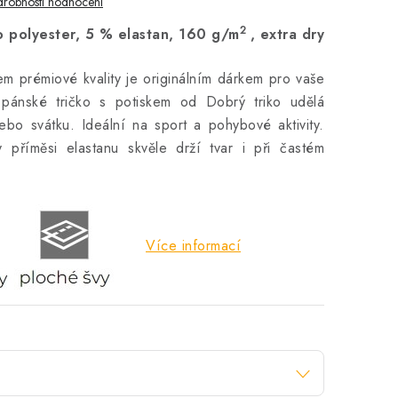
robnosti hodnocení
2
 polyester, 5 % elastan, 160 g/m
, extra dry
em prémiové kvality je originálním dárkem pro vaše
 pánské tričko s potiskem od Dobrý triko udělá
bo svátku. Ideální na sport a pohybové aktivity.
y příměsi elastanu skvěle drží tvar i při častém
Více informací