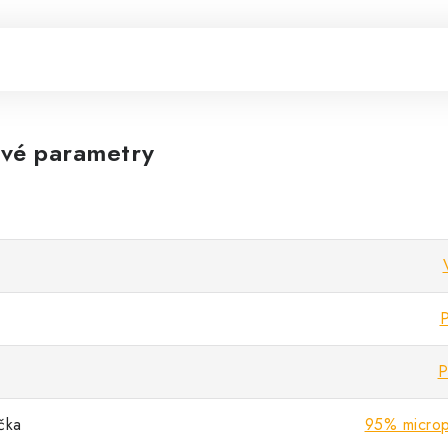
vé parametry
P
P
ička
95% microp