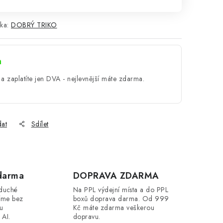
ka:
DOBRÝ TRIKO
a
a zaplatíte jen DVA - nejlevnější máte zdarma.
dat
Sdílet
darma
DOPRAVA ZDARMA
oduché
Na PPL výdejní místa a do PPL
íme bez
boxů doprava darma. Od 999
ou
Kč máte zdarma veškerou
 AI.
dopravu.