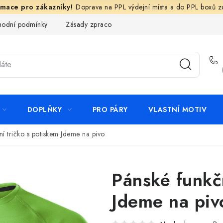
Doprava na PPL výdejní místa a do PPL boxů 
odní podmínky
Zásady zpracování ochrany osobních údajů
N
DOPLŇKY
PRO PÁRY
VLASTNÍ MOTIV
ní tričko s potiskem Jdeme na pivo
Pánské funkčn
Jdeme na piv