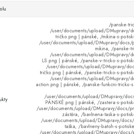
olu
/panske-tri
/user/documents/upload/DMupravy/d
tričko.png | pánské, /mikina-s-potis
/user/documents/upload/DMupravy/docs/pr
mikina, /panske-tr
/user/documents/upload/DMupravy/d
LS.png | pánské, /panske-v-tricko-s-potis
/user/documents/upload/DMupravy/doc
tričko.png | pánské, /panske-tricko-s-potis
/user/documents/upload/DMupravy/d
action.png | pánské, /panske-funkcni-tricko-
/user/documents/upload/DMupravy/doc
ukty
PÁNSKÉ.png | pánské, /zastera-s-potisk
/user/documents/upload/DMupravy/docs/pro
zástěra, /bavlnena-taska-s-potis
/user/documents/upload/DMupravy/docs/p
taška, /bavlneny-batoh-s-potisk
/user/documents/upload/DMupravy/docs/p