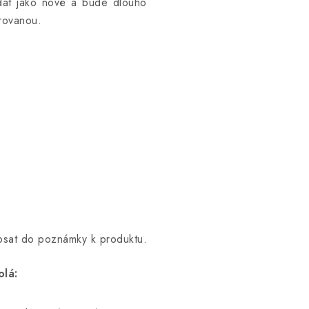
padat jako nové a bude dlouho
rovanou.
opsat do poznámky k produktu.
olá: