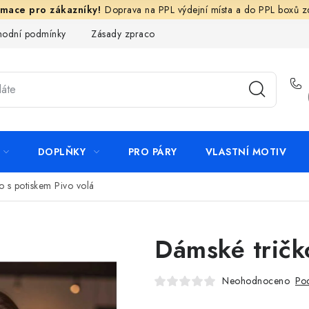
Doprava na PPL výdejní místa a do PPL boxů 
odní podmínky
Zásady zpracování ochrany osobních údajů
N
DOPLŇKY
PRO PÁRY
VLASTNÍ MOTIV
o s potiskem Pivo volá
Dámské tričk
Neohodnoceno
Pod