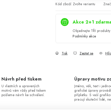
Kód zboží:
Zvolte variantu
Znač
Akce 2+1 zdarm
Objednejte TŘI produkty 
Podmínky akce
Tisk
Zeptat se
Hlí
Návrh před tiskem
Úpravy motivu z
U vlastních a upravených
Jméno, věk, text i jedn
motivů vám vždy před tiskem
grafické úpravy provád
pošleme návrh ke schválení.
příplatku. S vaší grafik
pracují skuteční lidé, ne