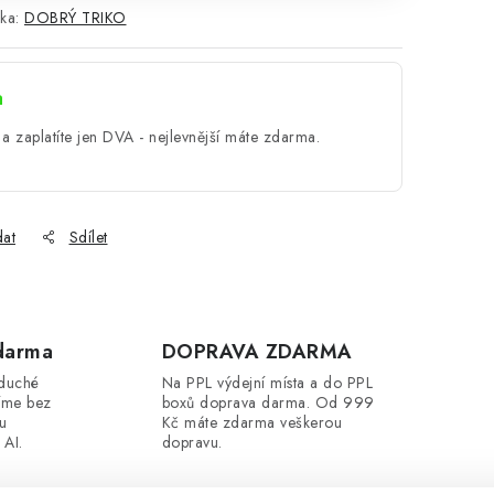
ka:
DOBRÝ TRIKO
a
a zaplatíte jen DVA - nejlevnější máte zdarma.
dat
Sdílet
darma
DOPRAVA ZDARMA
oduché
Na PPL výdejní místa a do PPL
íme bez
boxů doprava darma. Od 999
ou
Kč máte zdarma veškerou
 AI.
dopravu.