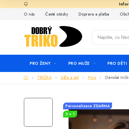
Přejít
na
O nás
Časté otázky
Doprava a platba
Obch
obsah
PRO ŽENY
PRO MUŽE
PRO DĚTI
Domů
TRIČKA
Jídlo a pití
Pivo
Dámské tričk
Personalizace ZDARMA
2 + 1