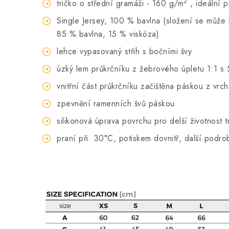
2
tričko o střední gramáži - 160 g/m
, ideální 
Single Jersey, 100 % bavlna (složení se může li
85 % bavlna, 15 % viskóza)
lehce vypasovaný střih s bočními švy
úzký lem průkrčníku z žebrového úpletu 1:1 s 
vnitřní část průkrčníku začištěna páskou z vrc
zpevnění ramenních švů páskou
silikonová úprava povrchu pro delší životnost t
praní při
30°C, potiskem dovnitř, další podro