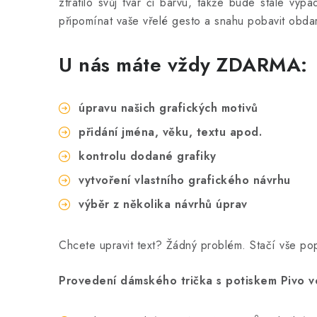
ztratilo svůj tvar či barvu, takže bude stále vy
připomínat vaše vřelé gesto a snahu pobavit obda
U nás máte vždy ZDARMA:
úpravu našich grafických motivů
přidání jména, věku, textu apod.
kontrolu dodané grafiky
vytvoření vlastního grafického návrhu
výběr z několika návrhů úprav
Chcete upravit text? Žádný problém. Stačí vše p
Provedení dámského trička s potiskem Pivo v