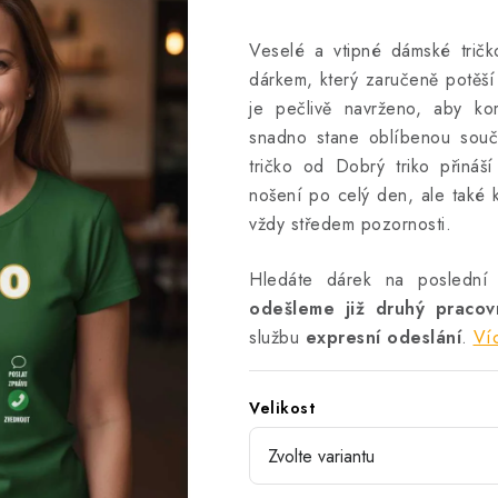
Veselé a vtipné dámské tričk
dárkem, který zaručeně potěší 
je pečlivě navrženo, aby ko
snadno stane oblíbenou souč
tričko od Dobrý triko přináší 
nošení po celý den, ale také k
vždy středem pozornosti.
Hledáte dárek na poslední
odešleme již druhý praco
službu
expresní odeslání
.
Ví
Velikost