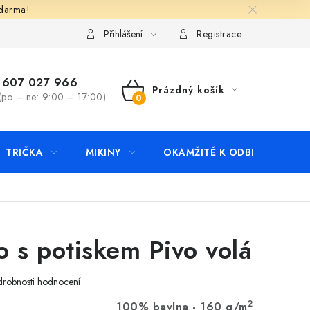
zdarma!
apište nám
Kontakty
Přihlášení
Registrace
607 027 966
Prázdný košík
(po – ne: 9:00 – 17:00)
NÁKUPNÍ
KOŠÍK
TRIČKA
MIKINY
OKAMŽITĚ K ODBĚRU
B
o s potiskem Pivo volá
robnosti hodnocení
2
100% bavlna - 160 g/m