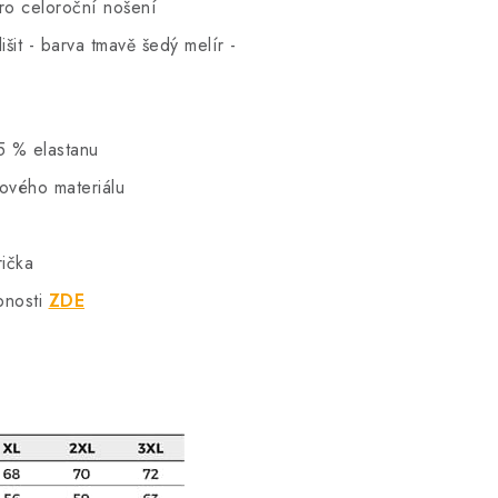
pro celoroční nošení
šit - barva tmavě šedý melír -
5 % elastanu
hového materiálu
rička
bnosti
ZDE