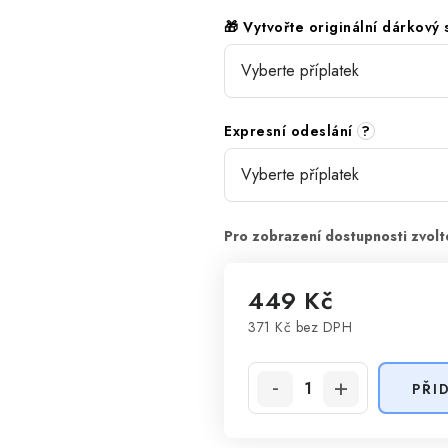
🎁 Vytvořte originální dárkový
Expresní odeslání
?
449 Kč
371 Kč
bez DPH
Měrná cena:
PŘI