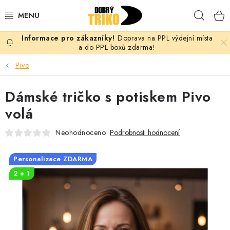
Přejít
Hleda
na
obsah
Doprava na PPL výdejní místa
PRO ŽENY
a do PPL boxů zdarma!
Pivo
PRO MUŽE
Dámské tričko s potiskem Pivo
PRO DĚTI
volá
DOPLŇKY
Neohodnoceno
Podrobnosti hodnocení
PRO PÁRY
Personalizace ZDARMA
2 + 1
VLASTNÍ MOTIV
TRIČKA