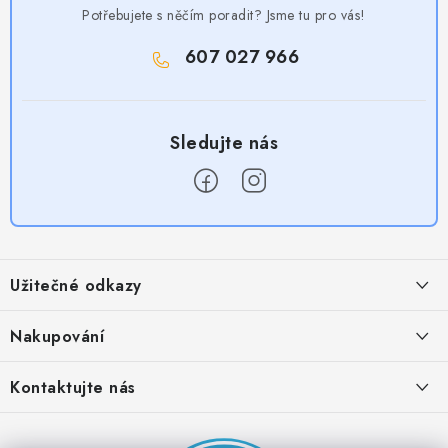
Potřebujete s něčím poradit? Jsme tu pro vás!
607 027 966
Z
á
Užitečné odkazy
p
a
Obchodní podmínky
Nakupování
t
Zásady zpracování ochrany osobních údajů
í
Časté otázky
Kontaktujte nás
Provizní systém
Doprava a platba
Napište nám
Partner stránek: Super plecháček