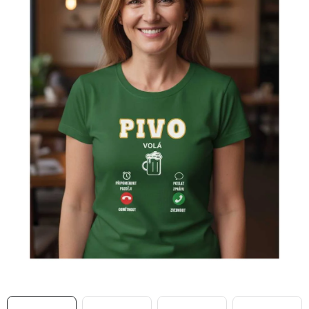
MIKINY
OKAMŽITĚ K ODBĚRU
B2B
MÁM SRDCE POMÁHÁM
VÁNOCE
PROVIZNÍ SYSTÉM
O nás
Časté otázky
Doprava a platba
Obchodní podmínky
Zásady zpracování ochrany osobních údajů
Napište nám
Kontakty