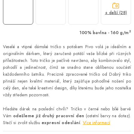
+ další (28)
2
100% bavlna - 160 g/m
Veselé a vtipné dámské tričko s potiskem Pivo volá je ideálním a
originálním dárkem, který zaručeně potěší vaše blízké při různých
příležitostech. Toto tričko je pečlivě navrženo, aby kombinovalo styl,
pohodlí a jedinečnost, čímž se snadno stane oblíbenou součástí
každodenního šatníku. Precizně zpracované tričko od Dobrý triko
přináší nejen kvalitní materiál, který zajišťuje pohodlné nošení po
celý den, ale také kreativní design, díky kterému bude jeho nositelka
vždy středem pozornosti.
Hledáte dárek na poslední chvíli? Tričko v černé nebo bílé barvě
Vám
odešleme již druhý pracovní den
(ostatní barvy na dotaz).
Stačí si zvolit službu
expresní odeslání
.
Více informací