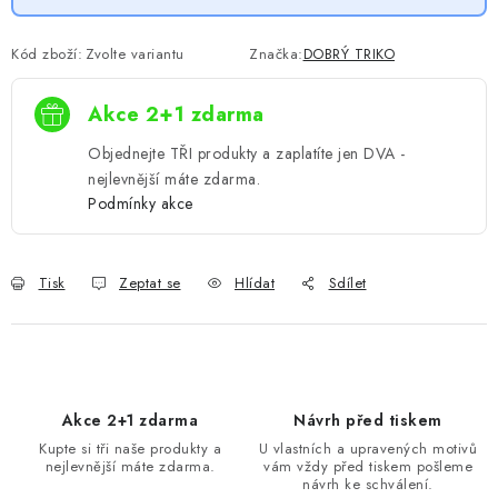
Kód zboží:
Zvolte variantu
Značka:
DOBRÝ TRIKO
Akce 2+1 zdarma
Objednejte TŘI produkty a zaplatíte jen DVA -
nejlevnější máte zdarma.
Podmínky akce
Tisk
Zeptat se
Hlídat
Sdílet
Akce 2+1 zdarma
Návrh před tiskem
Kupte si tři naše produkty a
U vlastních a upravených motivů
nejlevnější máte zdarma.
vám vždy před tiskem pošleme
návrh ke schválení.