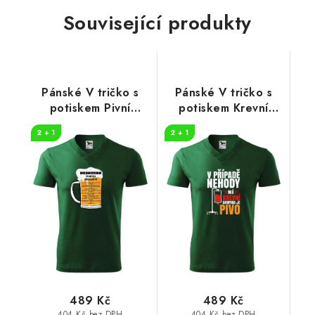
Související produkty
Pánské V tričko s
Pánské V tričko s
potiskem Pivní
potiskem Krevní
desatero
skupina pivo
2 + 1
2 + 1
489 Kč
489 Kč
404 Kč bez DPH
404 Kč bez DPH