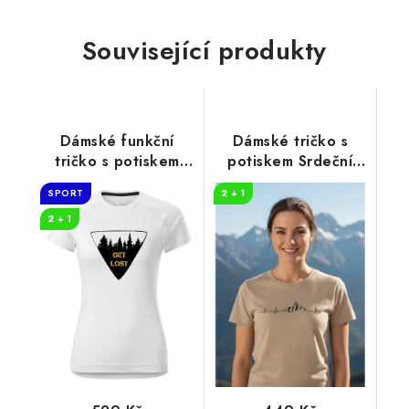
Související produkty
Dámské funkční
Dámské tričko s
tričko s potiskem
potiskem Srdeční
Get lost
tep horolezec
SPORT
2 + 1
2 + 1