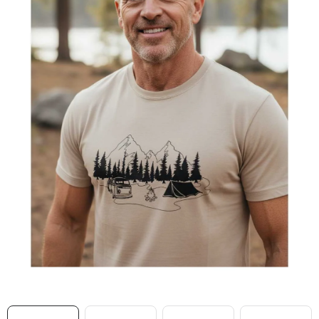
MIKINY
OKAMŽITĚ K ODBĚRU
B2B
MÁM SRDCE POMÁHÁM
VÁNOCE
PROVIZNÍ SYSTÉM
O nás
Časté otázky
Doprava a platba
Obchodní podmínky
Zásady zpracování ochrany osobních údajů
Napište nám
Kontakty