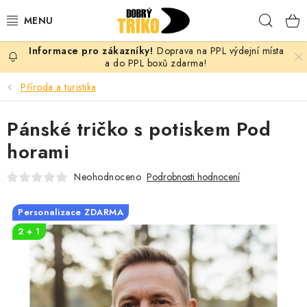
Přejít
Hleda
na
obsah
Doprava na PPL výdejní místa
PRO ŽENY
a do PPL boxů zdarma!
Příroda a turistika
PRO MUŽE
Pánské tričko s potiskem Pod
PRO DĚTI
horami
DOPLŇKY
Neohodnoceno
Podrobnosti hodnocení
PRO PÁRY
Personalizace ZDARMA
2 + 1
VLASTNÍ MOTIV
TRIČKA