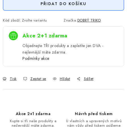
PŘIDAT DO KOŠÍKU
Kód zboží:
Zvolte variantu
Značka:
DOBRÝ TRIKO
Akce 2+1 zdarma
Objednejte TŘI produkty a zaplatíte jen DVA -
nejlevnější máte zdarma.
Podmínky akce
Tisk
Zeptat se
Hlídat
Sdílet
Akce 2+1 zdarma
Návrh před tiskem
Kupte si tři naše produkty a
U vlastních a upravených motivů
nejlevnější máte zdarma.
vám vždy před tiskem pošleme