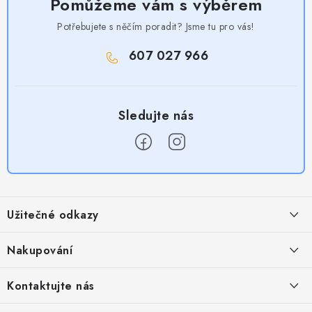
Pomůžeme vám s výběrem
Potřebujete s něčím poradit? Jsme tu pro vás!
607 027 966
Z
á
Užitečné odkazy
p
a
Obchodní podmínky
Nakupování
t
Zásady zpracování ochrany osobních údajů
í
Časté otázky
Kontaktujte nás
Provizní systém
Doprava a platba