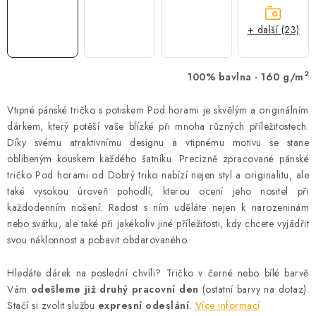
+ další (23)
2
100% bavlna - 160 g/m
Vtipné pánské tričko s potiskem Pod horami je skvělým a originálním
dárkem, který potěší vaše blízké při mnoha různých příležitostech.
Díky svému atraktivnímu designu a vtipnému motivu se stane
oblíbeným kouskem každého šatníku. Precizně zpracované pánské
tričko Pod horami od Dobrý triko nabízí nejen styl a originalitu, ale
také vysokou úroveň pohodlí, kterou ocení jeho nositel při
každodenním nošení. Radost s ním uděláte nejen k narozeninám
nebo svátku, ale také při jakékoliv jiné příležitosti, kdy chcete vyjádřit
svou náklonnost a pobavit obdarovaného.
Hledáte dárek na poslední chvíli? Tričko v černé nebo bílé barvě
Vám
odešleme již druhý pracovní den
(ostatní barvy na dotaz).
Stačí si zvolit službu
expresní odeslání
.
Více informací