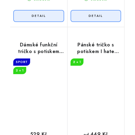
Dámské funkční
Pánské tričko s
tričko s potiskem
potiskem I hate
Tep hory
people
SPORT
2 + 1
2 + 1
449 Kč
529 Kč
od