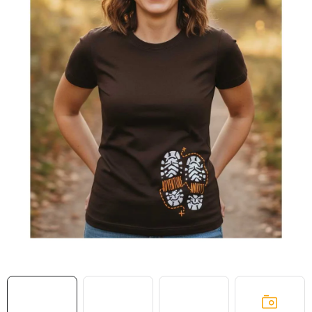
MIKINY
OKAMŽITĚ K ODBĚRU
B2B
MÁM SRDCE POMÁHÁM
VÁNOCE
PROVIZNÍ SYSTÉM
O nás
Časté otázky
Doprava a platba
Obchodní podmínky
Zásady zpracování ochrany osobních údajů
Napište nám
Kontakty