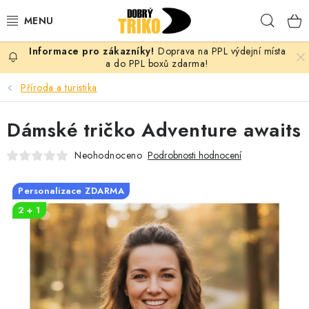
Přejít
Hleda
na
obsah
Doprava na PPL výdejní místa
PRO ŽENY
a do PPL boxů zdarma!
Příroda a turistika
PRO MUŽE
Dámské tričko Adventure awaits
PRO DĚTI
Neohodnoceno
Podrobnosti hodnocení
DOPLŇKY
Personalizace ZDARMA
PRO PÁRY
2 + 1
VLASTNÍ MOTIV
TRIČKA