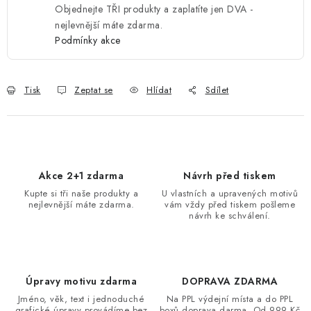
Objednejte TŘI produkty a zaplatíte jen DVA -
nejlevnější máte zdarma.
Podmínky akce
Tisk
Zeptat se
Hlídat
Sdílet
Akce 2+1 zdarma
Návrh před tiskem
Kupte si tři naše produkty a
U vlastních a upravených motivů
nejlevnější máte zdarma.
vám vždy před tiskem pošleme
návrh ke schválení.
Úpravy motivu zdarma
DOPRAVA ZDARMA
Jméno, věk, text i jednoduché
Na PPL výdejní místa a do PPL
grafické úpravy provádíme bez
boxů doprava darma. Od 999 Kč