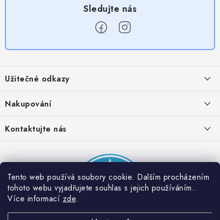
Z
á
Užitečné odkazy
p
a
Obchodní podmínky
Nakupování
t
Zásady zpracování ochrany osobních údajů
í
Časté otázky
Kontaktujte nás
Provizní systém
Doprava a platba
Napište nám
Partner stránek: Super plecháček
Podmínky akce 2 + 1 zdarma
Kontakty
Tento web používá soubory cookie. Dalším procházením
tohoto webu vyjadřujete souhlas s jejich používáním..
Více informací
zde
.