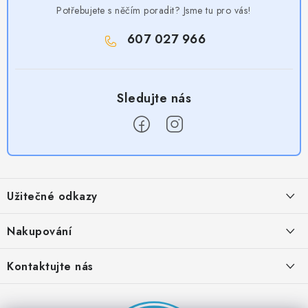
Potřebujete s něčím poradit? Jsme tu pro vás!
607 027 966
Z
á
Užitečné odkazy
p
a
Obchodní podmínky
Nakupování
t
Zásady zpracování ochrany osobních údajů
í
Časté otázky
Kontaktujte nás
Provizní systém
Doprava a platba
Napište nám
Partner stránek: Super plecháček