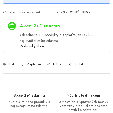
Kód zboží:
Zvolte variantu
Značka:
DOBRÝ TRIKO
Akce 2+1 zdarma
Objednejte TŘI produkty a zaplatíte jen DVA -
nejlevnější máte zdarma.
Podmínky akce
Tisk
Zeptat se
Hlídat
Sdílet
Akce 2+1 zdarma
Návrh před tiskem
Kupte si tři naše produkty a
U vlastních a upravených motivů
nejlevnější máte zdarma.
vám vždy před tiskem pošleme
návrh ke schválení.