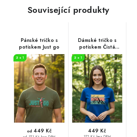
Související produkty
Pánské tričko s
Dámské tričko s
potiskem Just go
potiskem Čistá
záležitost pruhy
2 + 1
2 + 1
449 Kč
449 Kč
od
371 Kč bez DPH
od 371 Kč bez DPH