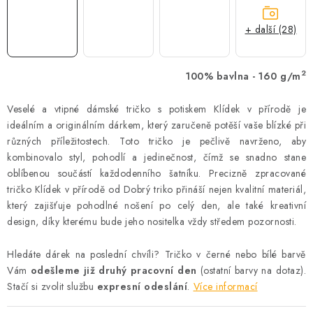
+ další (28)
2
100% bavlna - 160 g/m
Veselé a vtipné dámské tričko s potiskem Klídek v přírodě je
ideálním a originálním dárkem, který zaručeně potěší vaše blízké při
různých příležitostech. Toto tričko je pečlivě navrženo, aby
kombinovalo styl, pohodlí a jedinečnost, čímž se snadno stane
oblíbenou součástí každodenního šatníku. Precizně zpracované
tričko Klídek v přírodě od Dobrý triko přináší nejen kvalitní materiál,
který zajišťuje pohodlné nošení po celý den, ale také kreativní
design, díky kterému bude jeho nositelka vždy středem pozornosti.
Hledáte dárek na poslední chvíli? Tričko v černé nebo bílé barvě
Vám
odešleme již druhý pracovní den
(ostatní barvy na dotaz).
Stačí si zvolit službu
expresní odeslání
.
Více informací