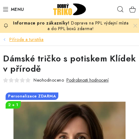
Přejít
Hleda
na
obsah
Doprava na PPL výdejní místa
PRO ŽENY
a do PPL boxů zdarma!
Příroda a turistika
PRO MUŽE
Dámské tričko s potiskem Klídek
PRO DĚTI
v přírodě
DOPLŇKY
Neohodnoceno
Podrobnosti hodnocení
PRO PÁRY
Personalizace ZDARMA
2 + 1
VLASTNÍ MOTIV
TRIČKA