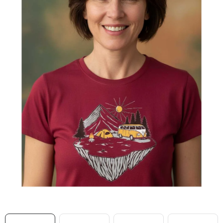
MIKINY
OKAMŽITĚ K ODBĚRU
B2B
MÁM SRDCE POMÁHÁM
VÁNOCE
PROVIZNÍ SYSTÉM
O nás
Časté otázky
Doprava a platba
Obchodní podmínky
Zásady zpracování ochrany osobních údajů
Napište nám
Kontakty