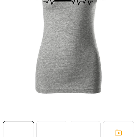
MIKINY
OKAMŽITĚ K ODBĚRU
B2B
MÁM SRDCE POMÁHÁM
VÁNOCE
PROVIZNÍ SYSTÉM
O nás
Časté otázky
Doprava a platba
Obchodní podmínky
Zásady zpracování ochrany osobních údajů
Napište nám
Kontakty