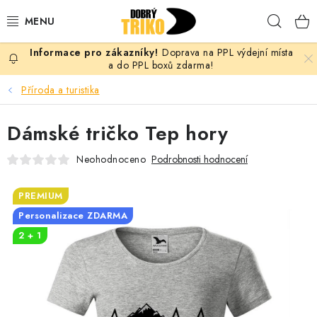
Přejít
Hleda
na
obsah
Doprava na PPL výdejní místa
PRO ŽENY
a do PPL boxů zdarma!
Příroda a turistika
PRO MUŽE
Dámské tričko Tep hory
PRO DĚTI
Neohodnoceno
Podrobnosti hodnocení
DOPLŇKY
PREMIUM
PRO PÁRY
Personalizace ZDARMA
2 + 1
VLASTNÍ MOTIV
TRIČKA