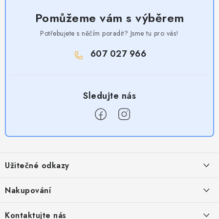
Pomůžeme vám s výběrem
Potřebujete s něčím poradit? Jsme tu pro vás!
607 027 966
Z
á
Užitečné odkazy
p
a
Obchodní podmínky
Nakupování
t
Zásady zpracování ochrany osobních údajů
í
Časté otázky
Kontaktujte nás