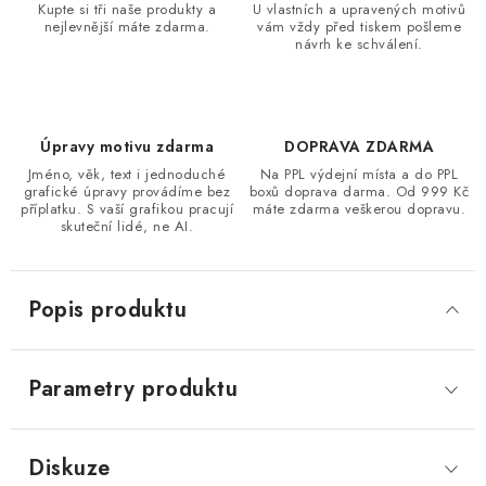
Kupte si tři naše produkty a
U vlastních a upravených motivů
nejlevnější máte zdarma.
vám vždy před tiskem pošleme
návrh ke schválení.
Úpravy motivu zdarma
DOPRAVA ZDARMA
Jméno, věk, text i jednoduché
Na PPL výdejní místa a do PPL
grafické úpravy provádíme bez
boxů doprava darma. Od 999 Kč
příplatku. S vaší grafikou pracují
máte zdarma veškerou dopravu.
skuteční lidé, ne AI.
Popis produktu
Parametry produktu
Diskuze