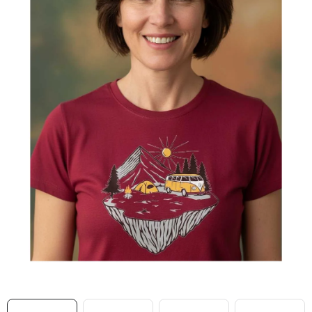
MIKINY
OKAMŽITĚ K ODBĚRU
B2B
MÁM SRDCE POMÁHÁM
VÁNOCE
PROVIZNÍ SYSTÉM
O nás
Časté otázky
Doprava a platba
Obchodní podmínky
Zásady zpracování ochrany osobních údajů
Napište nám
Kontakty