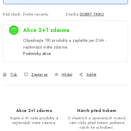
Kód zboží:
Zvolte variantu
Značka:
DOBRÝ TRIKO
Akce 2+1 zdarma
Objednejte TŘI produkty a zaplatíte jen DVA -
nejlevnější máte zdarma.
Podmínky akce
Tisk
Zeptat se
Hlídat
Sdílet
Akce 2+1 zdarma
Návrh před tiskem
Kupte si tři naše produkty a
U vlastních a upravených motivů
nejlevnější máte zdarma.
vám vždy před tiskem pošleme
návrh ke schválení.