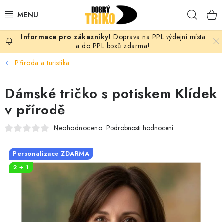
Přejít
Hleda
na
obsah
Doprava na PPL výdejní místa
PRO ŽENY
a do PPL boxů zdarma!
Příroda a turistika
PRO MUŽE
Dámské tričko s potiskem Klídek
PRO DĚTI
v přírodě
DOPLŇKY
Neohodnoceno
Podrobnosti hodnocení
PRO PÁRY
Personalizace ZDARMA
2 + 1
VLASTNÍ MOTIV
TRIČKA