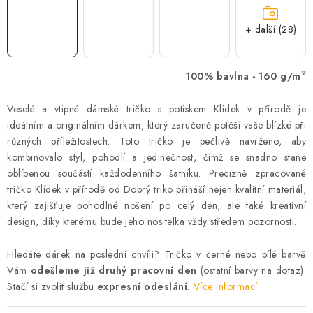
+ další (28)
2
100% bavlna - 160 g/m
Veselé a vtipné dámské tričko s potiskem Klídek v přírodě je
ideálním a originálním dárkem, který zaručeně potěší vaše blízké při
různých příležitostech. Toto tričko je pečlivě navrženo, aby
kombinovalo styl, pohodlí a jedinečnost, čímž se snadno stane
oblíbenou součástí každodenního šatníku. Precizně zpracované
tričko Klídek v přírodě od Dobrý triko přináší nejen kvalitní materiál,
který zajišťuje pohodlné nošení po celý den, ale také kreativní
design, díky kterému bude jeho nositelka vždy středem pozornosti.
Hledáte dárek na poslední chvíli? Tričko v černé nebo bílé barvě
Vám
odešleme již druhý pracovní den
(ostatní barvy na dotaz).
Stačí si zvolit službu
expresní odeslání
.
Více informací