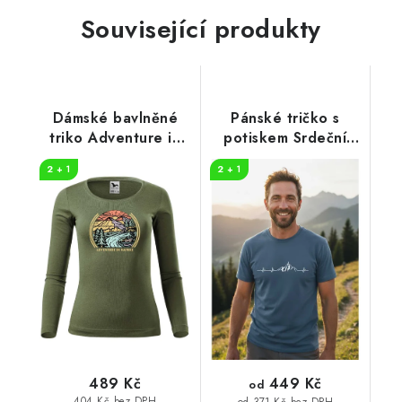
Související produkty
Dámské bavlněné
Pánské tričko s
triko Adventure in
potiskem Srdeční
nature
tep horolezec
2 + 1
2 + 1
449 Kč
489 Kč
od
404 Kč bez DPH
od 371 Kč bez DPH