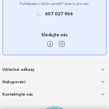
Potřebujete s něčím poradit? Jsme tu pro vás!
607 027 966
Z
á
Užitečné odkazy
p
a
Obchodní podmínky
Nakupování
t
Zásady zpracování ochrany osobních údajů
í
Časté otázky
Kontaktujte nás
Provizní systém
Doprava a platba
Napište nám
Partner stránek: Super plecháček