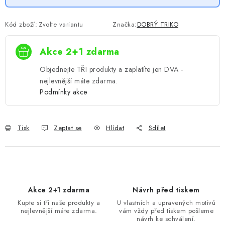
Kód zboží:
Zvolte variantu
Značka:
DOBRÝ TRIKO
Akce 2+1 zdarma
Objednejte TŘI produkty a zaplatíte jen DVA -
nejlevnější máte zdarma.
Podmínky akce
Tisk
Zeptat se
Hlídat
Sdílet
Akce 2+1 zdarma
Návrh před tiskem
Kupte si tři naše produkty a
U vlastních a upravených motivů
nejlevnější máte zdarma.
vám vždy před tiskem pošleme
návrh ke schválení.