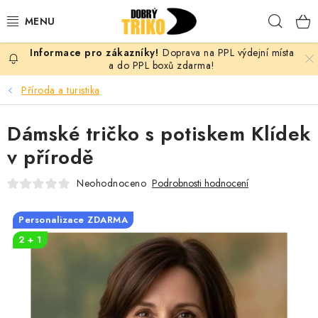
Přejít
Hleda
na
obsah
Doprava na PPL výdejní místa
PRO ŽENY
a do PPL boxů zdarma!
Příroda a turistika
PRO MUŽE
Dámské tričko s potiskem Klídek
PRO DĚTI
v přírodě
DOPLŇKY
Neohodnoceno
Podrobnosti hodnocení
PRO PÁRY
Personalizace ZDARMA
2 + 1
VLASTNÍ MOTIV
TRIČKA