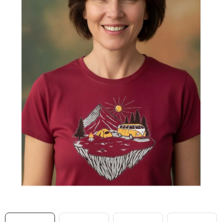
MIKINY
OKAMŽITĚ K ODBĚRU
B2B
MÁM SRDCE POMÁHÁM
VÁNOCE
PROVIZNÍ SYSTÉM
O nás
Časté otázky
Doprava a platba
Obchodní podmínky
Zásady zpracování ochrany osobních údajů
Napište nám
Kontakty