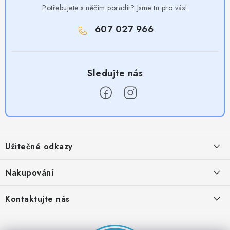
Potřebujete s něčím poradit? Jsme tu pro vás!
607 027 966
Z
á
Užitečné odkazy
p
a
Obchodní podmínky
Nakupování
t
Zásady zpracování ochrany osobních údajů
í
Časté otázky
Kontaktujte nás
Provizní systém
Doprava a platba
Napište nám
Partner stránek: Super plecháček