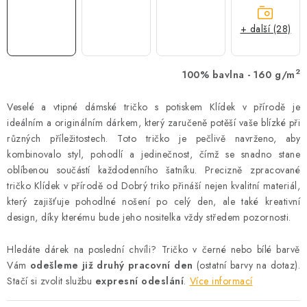
+ další (28)
2
100% bavlna - 160 g/m
Veselé a vtipné dámské tričko s potiskem Klídek v přírodě je
ideálním a originálním dárkem, který zaručeně potěší vaše blízké při
různých příležitostech. Toto tričko je pečlivě navrženo, aby
kombinovalo styl, pohodlí a jedinečnost, čímž se snadno stane
oblíbenou součástí každodenního šatníku. Precizně zpracované
tričko Klídek v přírodě od Dobrý triko přináší nejen kvalitní materiál,
který zajišťuje pohodlné nošení po celý den, ale také kreativní
design, díky kterému bude jeho nositelka vždy středem pozornosti.
Hledáte dárek na poslední chvíli? Tričko v černé nebo bílé barvě
Vám
odešleme již druhý pracovní den
(ostatní barvy na dotaz).
Stačí si zvolit službu
expresní odeslání
.
Více informací