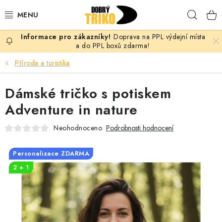
Přejít
Hleda
na
obsah
Doprava na PPL výdejní místa
PRO ŽENY
a do PPL boxů zdarma!
Příroda a turistika
PRO MUŽE
Dámské tričko s potiskem
PRO DĚTI
Adventure in nature
DOPLŇKY
Neohodnoceno
Podrobnosti hodnocení
PRO PÁRY
Personalizace ZDARMA
2 + 1
VLASTNÍ MOTIV
TRIČKA