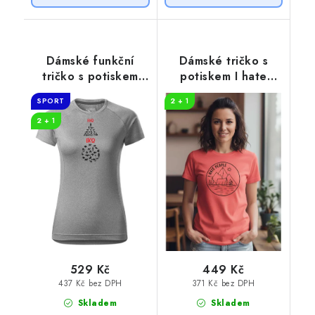
Dámské funkční
Dámské tričko s
tričko s potiskem
potiskem I hate
EGO EKO
people
SPORT
2 + 1
2 + 1
529 Kč
449 Kč
437 Kč bez DPH
371 Kč bez DPH
Skladem
Skladem