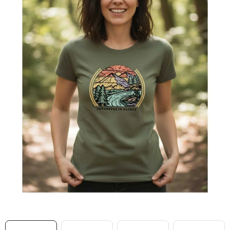
MIKINY
OKAMŽITĚ K ODBĚRU
B2B
MÁM SRDCE POMÁHÁM
VÁNOCE
PROVIZNÍ SYSTÉM
O nás
Časté otázky
Doprava a platba
Obchodní podmínky
Zásady zpracování ochrany osobních údajů
Napište nám
Kontakty