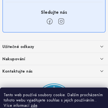
Z
á
Užitečné odkazy
p
a
Obchodní podmínky
Nakupování
t
Zásady zpracování ochrany osobních údajů
í
Časté otázky
Kontaktujte nás
Provizní systém
Doprava a platba
Napište nám
Partner stránek: Super plecháček
Podmínky akce 2 + 1 zdarma
Kontakty
Tento web používá soubory cookie. Dalším procházením
tohoto webu vyjadřujete souhlas s jejich používáním..
Více informací
zde
.