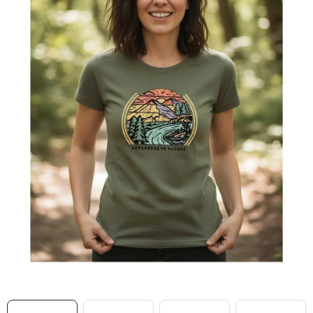
MIKINY
OKAMŽITĚ K ODBĚRU
B2B
MÁM SRDCE POMÁHÁM
VÁNOCE
PROVIZNÍ SYSTÉM
O nás
Časté otázky
Doprava a platba
Obchodní podmínky
Zásady zpracování ochrany osobních údajů
Napište nám
Kontakty