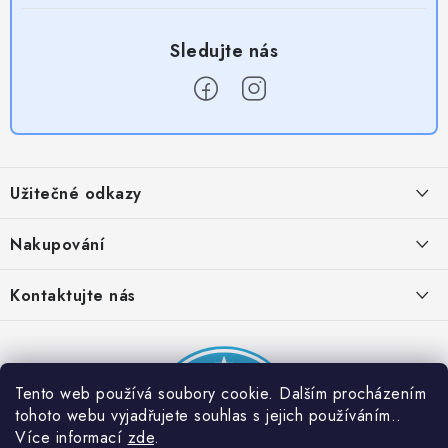
Z
á
Užitečné odkazy
p
a
Obchodní podmínky
Nakupování
t
Zásady zpracování ochrany osobních údajů
í
Časté otázky
Kontaktujte nás
Provizní systém
Doprava a platba
Napište nám
Partner stránek: Super plecháček
Podmínky akce 2 + 1 zdarma
Kontakty
Tento web používá soubory cookie. Dalším procházením
tohoto webu vyjadřujete souhlas s jejich používáním..
Více informací
zde
.