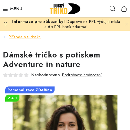
Přejít
Hleda
na
obsah
Doprava na PPL výdejní místa
PRO ŽENY
a do PPL boxů zdarma!
Příroda a turistika
PRO MUŽE
Dámské tričko s potiskem
PRO DĚTI
Adventure in nature
DOPLŇKY
Neohodnoceno
Podrobnosti hodnocení
PRO PÁRY
Personalizace ZDARMA
2 + 1
VLASTNÍ MOTIV
TRIČKA