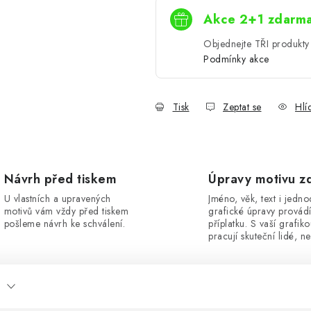
Akce 2+1 zdarm
Objednejte TŘI produkty 
Podmínky akce
Tisk
Zeptat se
Hlí
Návrh před tiskem
Úpravy motivu z
U vlastních a upravených
Jméno, věk, text i jedn
motivů vám vždy před tiskem
grafické úpravy provád
pošleme návrh ke schválení.
příplatku. S vaší grafik
pracují skuteční lidé, ne