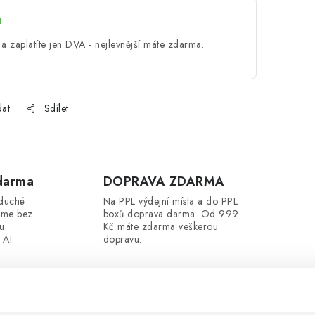
a
a zaplatíte jen DVA - nejlevnější máte zdarma.
dat
Sdílet
darma
DOPRAVA ZDARMA
oduché
Na PPL výdejní místa a do PPL
íme bez
boxů doprava darma. Od 999
ou
Kč máte zdarma veškerou
 AI.
dopravu.