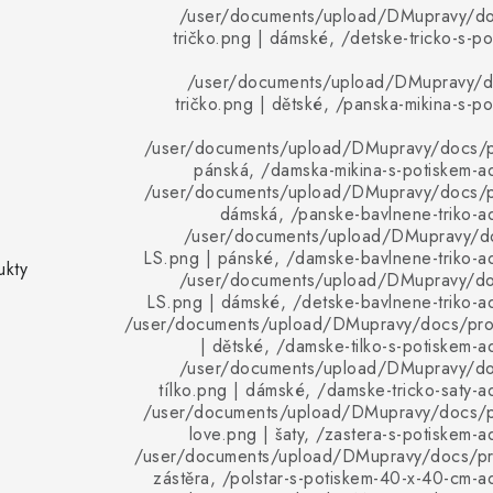
/user/documents/upload/DMupravy/d
tričko.png | dámské, /detske-tricko-s-po
/user/documents/upload/DMupravy/d
tričko.png | dětské, /panska-mikina-s-po
/user/documents/upload/DMupravy/docs/pr
pánská, /damska-mikina-s-potiskem-ad
/user/documents/upload/DMupravy/docs/pr
dámská, /panske-bavlnene-triko-ad
/user/documents/upload/DMupravy/d
LS.png | pánské, /damske-bavlnene-triko-ad
ukty
/user/documents/upload/DMupravy/d
LS.png | dámské, /detske-bavlnene-triko-ad
/user/documents/upload/DMupravy/docs/pro
| dětské, /damske-tilko-s-potiskem-ad
/user/documents/upload/DMupravy/d
tílko.png | dámské, /damske-tricko-saty-ad
/user/documents/upload/DMupravy/docs/p
love.png | šaty, /zastera-s-potiskem-a
/user/documents/upload/DMupravy/docs/pro
zástěra, /polstar-s-potiskem-40-x-40-cm-ad