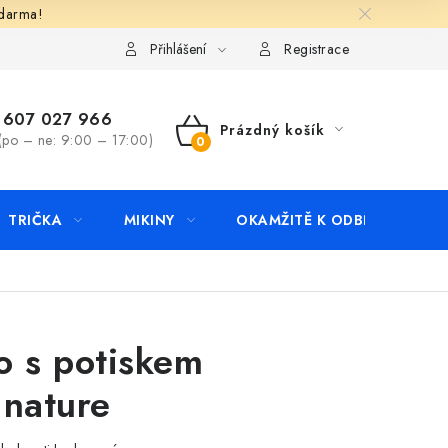
zdarma!
apište nám
Kontakty
Přihlášení
Registrace
607 027 966
Prázdný košík
(po – ne: 9:00 – 17:00)
NÁKUPNÍ
KOŠÍK
TRIČKA
MIKINY
OKAMŽITĚ K ODBĚRU
B
o s potiskem
 nature