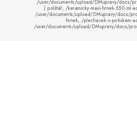
/user/documents/upload/DMupravy/docs/pro
| polštář, /keramicky-maxi-hrnek-550-ml-ad
/user/documents/upload/DMupravy/docs/pro
hrnek, /plechacek-s-potiskem-ad
/user/documents/upload/DMupravy/docs/pro