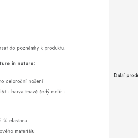
opsat do poznámky k produktu.
ure in nature:
Další prod
pro celoroční nošení
šit - barva tmavě šedý melír -
5 % elastanu
hového materiálu