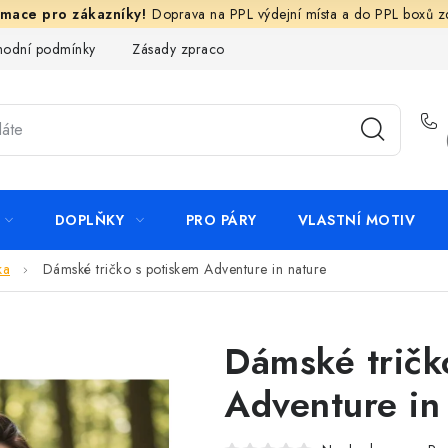
Doprava na PPL výdejní místa a do PPL boxů 
odní podmínky
Zásady zpracování ochrany osobních údajů
N
DOPLŇKY
PRO PÁRY
VLASTNÍ MOTIV
ka
Dámské tričko s potiskem Adventure in nature
Dámské tričk
Adventure in