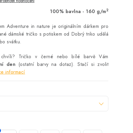
robnosti hodnocení
2
100% bavlna - 160 g/m
em Adventure in nature je originálním dárkem pro
ané dámské tričko s potiskem od Dobrý triko udělá
bo svátku.
 chvíli? Tričko v černé nebo bílé barvě Vám
vní den
(ostatní barvy na dotaz). Stačí si zvolit
ce informací