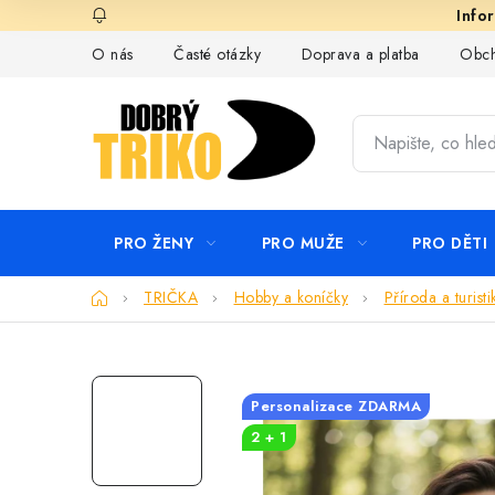
Přejít
na
O nás
Časté otázky
Doprava a platba
Obch
obsah
PRO ŽENY
PRO MUŽE
PRO DĚTI
Domů
TRIČKA
Hobby a koníčky
Příroda a turisti
Personalizace ZDARMA
2 + 1