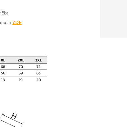
rička
bnosti
ZDE