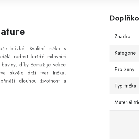
Doplňko
nature
Značka
še blízké. Kvalitní tričko s
Kategorie
dělá radost každé milovnici
avlny, díky čemuž je velice
Pro ženy
va skvěle drží tvar trička.
a přináší dlouhou životnost a
Typ trička
Materiál tr