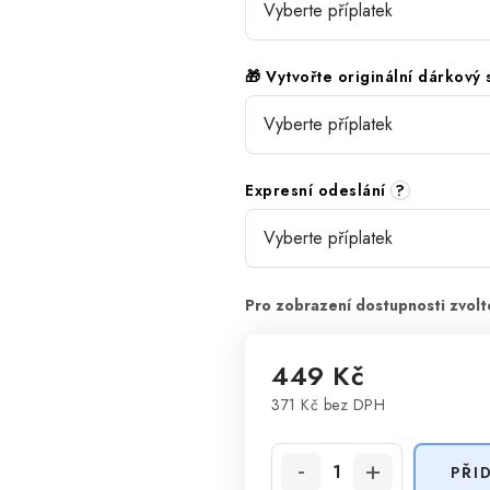
🎁 Vytvořte originální dárkový
Expresní odeslání
?
449 Kč
371 Kč
bez DPH
Měrná cena:
PŘI