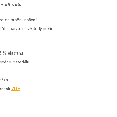
v přírodě:
pro celoroční nošení
šit - barva tmavě šedý melír -
5 % elastanu
hového materiálu
rička
bnosti
ZDE