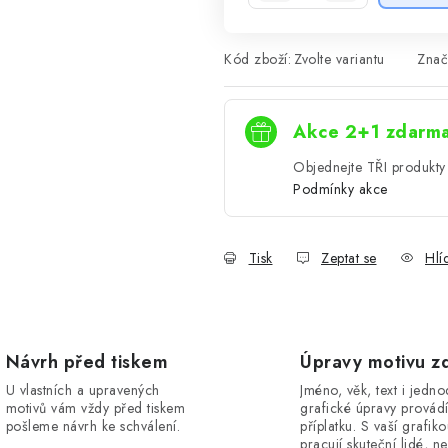
Kód zboží:
Zvolte variantu
Znač
Akce 2+1 zdarm
Objednejte TŘI produkty 
Podmínky akce
Tisk
Zeptat se
Hlí
Návrh před tiskem
Úpravy motivu z
U vlastních a upravených
Jméno, věk, text i jedn
motivů vám vždy před tiskem
grafické úpravy provád
pošleme návrh ke schválení.
příplatku. S vaší grafik
pracují skuteční lidé, ne