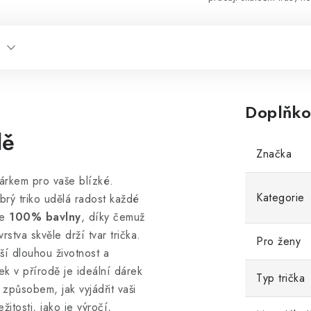
Doplňko
dě
Značka
dárkem pro vaše blízké.
Kategorie
rý triko udělá radost každé
ze
100% bavlny
, díky čemuž
stva skvěle drží tvar trička.
Pro ženy
áší dlouhou životnost a
ek v přírodě je ideální dárek
Typ trička
 způsobem, jak vyjádřit vaši
žitosti, jako je výročí,