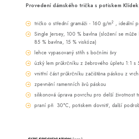
Provedení dámského trička s potiskem Klídek 
2
tričko o střední gramáži - 160 g/m
, ideální 
Single Jersey, 100 % bavlna (složení se může li
85 % bavlna, 15 % viskóza)
lehce vypasovaný střih s bočními švy
úzký lem průkrčníku z žebrového úpletu 1:1 s 
vnitřní část průkrčníku začištěna páskou z vrc
zpevnění ramenních švů páskou
silikonová úprava povrchu pro delší životnost t
praní při
30°C, potiskem dovnitř, další podro