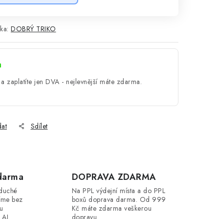
ka:
DOBRÝ TRIKO
a
a zaplatíte jen DVA - nejlevnější máte zdarma.
dat
Sdílet
darma
DOPRAVA ZDARMA
oduché
Na PPL výdejní místa a do PPL
íme bez
boxů doprava darma. Od 999
ou
Kč máte zdarma veškerou
 AI.
dopravu.