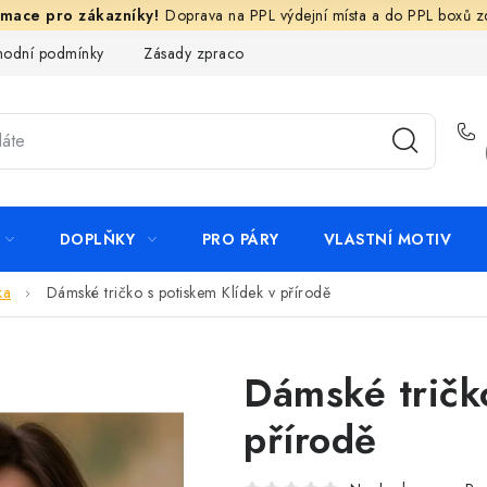
Doprava na PPL výdejní místa a do PPL boxů 
odní podmínky
Zásady zpracování ochrany osobních údajů
N
DOPLŇKY
PRO PÁRY
VLASTNÍ MOTIV
ka
Dámské tričko s potiskem Klídek v přírodě
Dámské tričk
přírodě