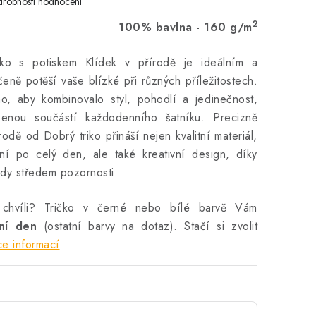
robnosti hodnocení
2
100% bavlna - 160 g/m
ko s potiskem Klídek v přírodě je ideálním a
čeně potěší vaše blízké při různých příležitostech.
no, aby kombinovalo styl, pohodlí a jedinečnost,
enou součástí každodenního šatníku. Precizně
odě od Dobrý triko přináší nejen kvalitní materiál,
ení po celý den, ale také kreativní design, díky
ždy středem pozornosti.
 chvíli? Tričko v černé nebo bílé barvě Vám
vní den
(ostatní barvy na dotaz). Stačí si zvolit
ce informací