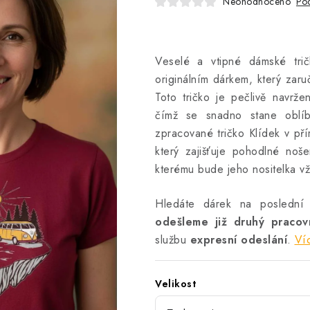
Neohodnoceno
Pod
Veselé a vtipné dámské trič
originálním dárkem, který zaru
Toto tričko je pečlivě navrže
čímž se snadno stane oblíb
zpracované tričko Klídek v přír
který zajišťuje pohodlné noš
kterému bude jeho nositelka v
Hledáte dárek na poslední
odešleme již druhý praco
službu
expresní odeslání
.
Ví
Velikost