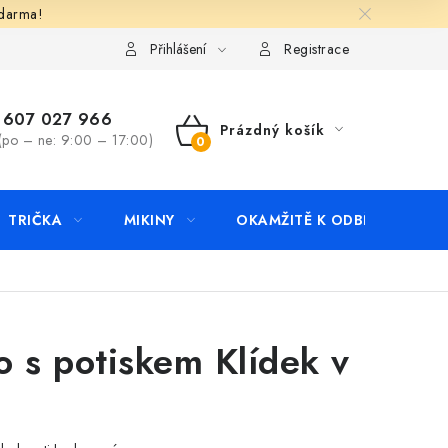
zdarma!
apište nám
Kontakty
Přihlášení
Registrace
607 027 966
Prázdný košík
(po – ne: 9:00 – 17:00)
NÁKUPNÍ
KOŠÍK
TRIČKA
MIKINY
OKAMŽITĚ K ODBĚRU
B
o s potiskem Klídek v