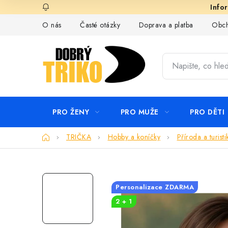
Přejít
na
O nás
Časté otázky
Doprava a platba
Obch
obsah
PRO ŽENY
PRO MUŽE
PRO DĚTI
Domů
TRIČKA
Hobby a koníčky
Příroda a turisti
Personalizace ZDARMA
2 + 1