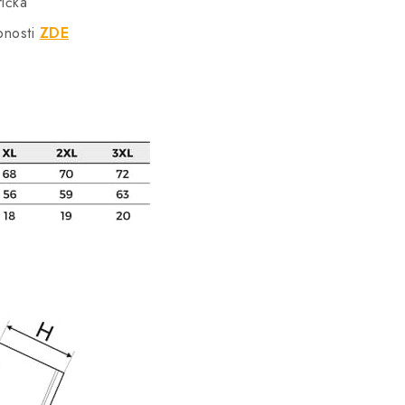
rička
bnosti
ZDE