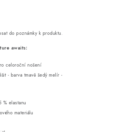
opsat do poznámky k produktu.
ure awaits:
pro celoroční nošení
šit - barva tmavě šedý melír -
5 % elastanu
hového materiálu