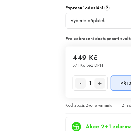
Expresní odeslání
?
449 Kč
371 Kč
bez DPH
Měrná cena:
PŘI
Kód zboží:
Zvolte variantu
Znač
Akce 2+1 zdarm