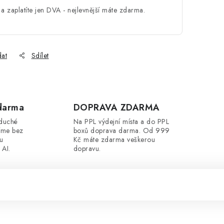
a zaplatíte jen DVA - nejlevnější máte zdarma.
dat
Sdílet
darma
DOPRAVA ZDARMA
oduché
Na PPL výdejní místa a do PPL
íme bez
boxů doprava darma. Od 999
ou
Kč máte zdarma veškerou
 AI.
dopravu.