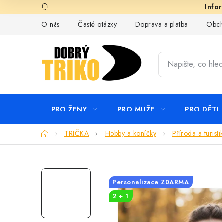
Přejít
na
O nás
Časté otázky
Doprava a platba
Obch
obsah
PRO ŽENY
PRO MUŽE
PRO DĚTI
Domů
TRIČKA
Hobby a koníčky
Příroda a turisti
Personalizace ZDARMA
2 + 1