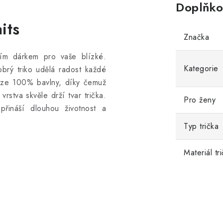
Doplňko
its
Značka
ním dárkem pro vaše blízké.
Kategorie
obrý triko udělá radost každé
ze 100% bavlny, díky čemuž
rstva skvěle drží tvar trička.
Pro ženy
a přináší dlouhou životnost a
Typ trička
Materiál tr