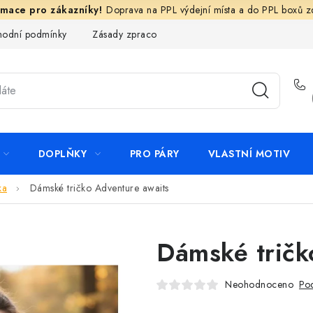
Doprava na PPL výdejní místa a do PPL boxů 
odní podmínky
Zásady zpracování ochrany osobních údajů
N
DOPLŇKY
PRO PÁRY
VLASTNÍ MOTIV
ka
Dámské tričko Adventure awaits
Dámské tričk
Neohodnoceno
Pod