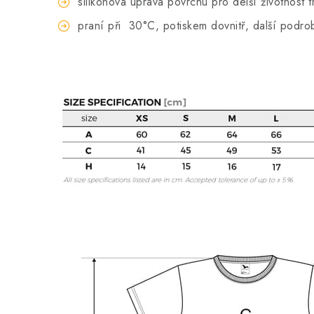
silikonová úprava povrchu pro delší životnost t
praní při
30°C, potiskem dovnitř, další podro