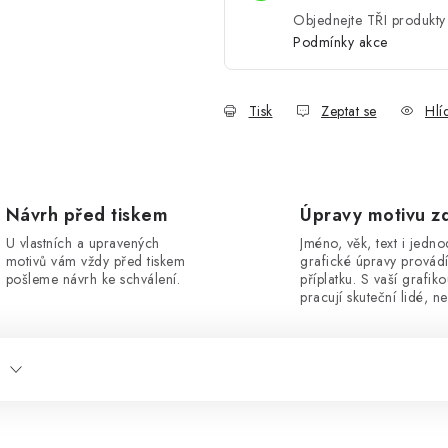
Objednejte TŘI produkty 
Podmínky akce
Tisk
Zeptat se
Hlí
Návrh před tiskem
Úpravy motivu z
U vlastních a upravených
Jméno, věk, text i jedn
motivů vám vždy před tiskem
grafické úpravy provád
pošleme návrh ke schválení.
příplatku. S vaší grafik
pracují skuteční lidé, ne