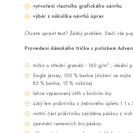
vytvoření vlastního grafického návrhu
výběr z několika návrhů úprav
Chcete upravit text? Žádný problém. Stačí vše p
Provedení dámského trička s potiskem Advent
2
tričko o střední gramáži - 160 g/m
, ideální 
Single Jersey, 100 % bavlna (složení se může li
85 % bavlna, 15 % viskóza)
lehce vypasovaný střih s bočními švy
úzký lem průkrčníku z žebrového úpletu 1:1 s 
vnitřní část průkrčníku začištěna páskou z vrc
zpevnění ramenních švů páskou