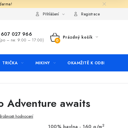
zdarma!
apište nám
Kontakty
Přihlášení
Registrace
607 027 966
Prázdný košík
(po – ne: 9:00 – 17:00)
NÁKUPNÍ
KOŠÍK
TRIČKA
MIKINY
OKAMŽITĚ K ODBĚRU
B
o Adventure awaits
robnosti hodnocení
2
100% bavlna - 160 g/m