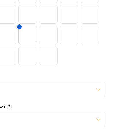
 set
?