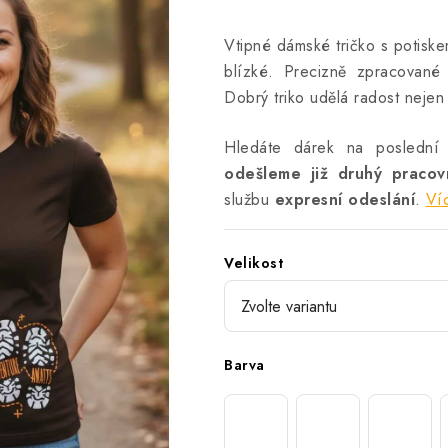
Vtipné dámské tričko s potiske
blízké. Precizně zpracované
Dobrý triko udělá radost neje
Hledáte dárek na poslední
odešleme již druhý praco
službu
expresní odeslání
.
Ví
Velikost
Barva