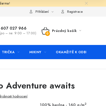
zdarma!
apište nám
Kontakty
Přihlášení
Registrace
607 027 966
Prázdný košík
(po – ne: 9:00 – 17:00)
NÁKUPNÍ
KOŠÍK
TRIČKA
MIKINY
OKAMŽITĚ K ODBĚRU
B
o Adventure awaits
robnosti hodnocení
2
100% bavlna - 160 g/m