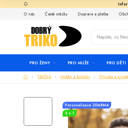
Přejít
na
O nás
Časté otázky
Doprava a platba
Obch
obsah
PRO ŽENY
PRO MUŽE
PRO DĚTI
Domů
TRIČKA
Hobby a koníčky
Příroda a turisti
Personalizace ZDARMA
2 + 1