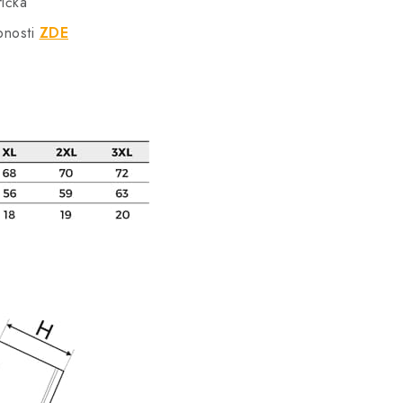
rička
bnosti
ZDE