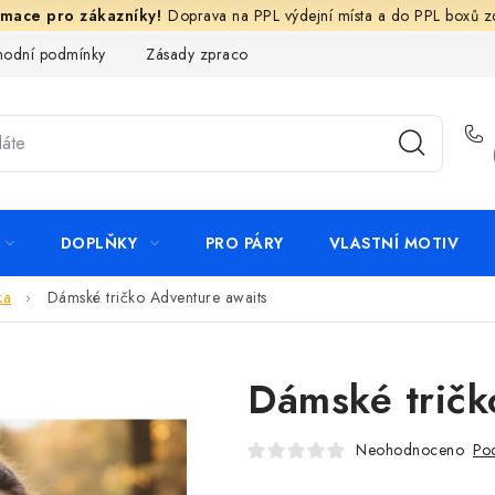
Doprava na PPL výdejní místa a do PPL boxů 
odní podmínky
Zásady zpracování ochrany osobních údajů
N
DOPLŇKY
PRO PÁRY
VLASTNÍ MOTIV
ka
Dámské tričko Adventure awaits
Dámské tričk
Neohodnoceno
Pod