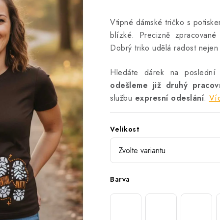
Vtipné dámské tričko s potiske
blízké. Precizně zpracované
Dobrý triko udělá radost neje
Hledáte dárek na poslední
odešleme již druhý praco
službu
expresní odeslání
.
Ví
Velikost
Barva