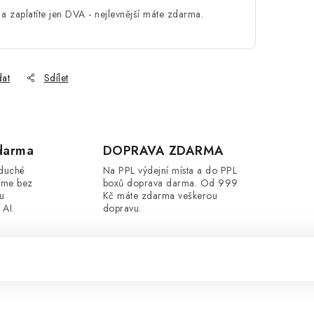
a zaplatíte jen DVA - nejlevnější máte zdarma.
dat
Sdílet
darma
DOPRAVA ZDARMA
oduché
Na PPL výdejní místa a do PPL
íme bez
boxů doprava darma. Od 999
ou
Kč máte zdarma veškerou
 AI.
dopravu.