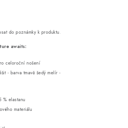
opsat do poznámky k produktu.
ure awaits:
pro celoroční nošení
šit - barva tmavě šedý melír -
5 % elastanu
hového materiálu