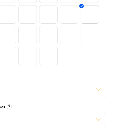
 set
?