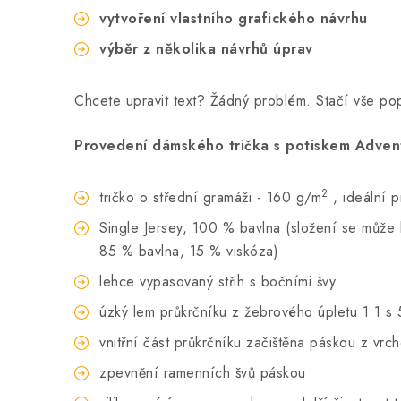
vytvoření vlastního grafického návrhu
výběr z několika návrhů úprav
Chcete upravit text? Žádný problém. Stačí vše p
Provedení dámského trička s potiskem Advent
2
tričko o střední gramáži - 160 g/m
, ideální 
Single Jersey, 100 % bavlna (složení se může li
85 % bavlna, 15 % viskóza)
lehce vypasovaný střih s bočními švy
úzký lem průkrčníku z žebrového úpletu 1:1 s 
vnitřní část průkrčníku začištěna páskou z vrc
zpevnění ramenních švů páskou