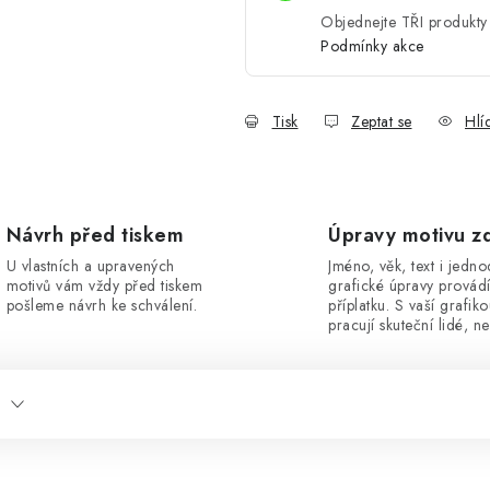
Objednejte TŘI produkty 
Podmínky akce
Tisk
Zeptat se
Hlí
Návrh před tiskem
Úpravy motivu z
U vlastních a upravených
Jméno, věk, text i jedn
motivů vám vždy před tiskem
grafické úpravy provád
pošleme návrh ke schválení.
příplatku. S vaší grafik
pracují skuteční lidé, ne