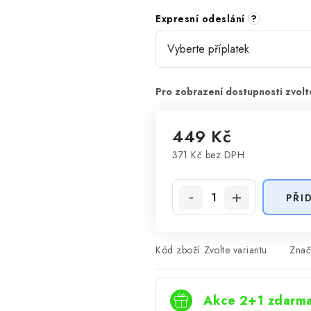
Expresní odeslání
?
449 Kč
371 Kč
bez DPH
Měrná cena:
PŘI
Kód zboží:
Zvolte variantu
Znač
Akce 2+1 zdarm