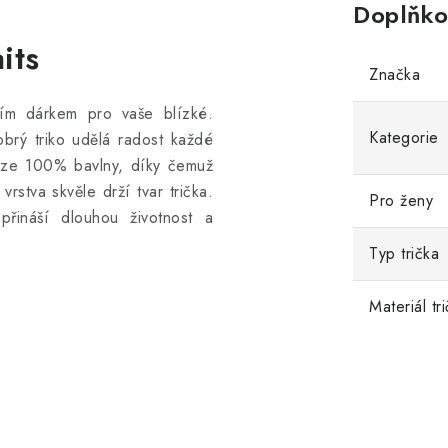
Doplňko
its
Značka
ním dárkem pro vaše blízké.
Kategorie
obrý triko udělá radost každé
ze 100% bavlny, díky čemuž
rstva skvěle drží tvar trička.
Pro ženy
a přináší dlouhou životnost a
Typ trička
Materiál tr