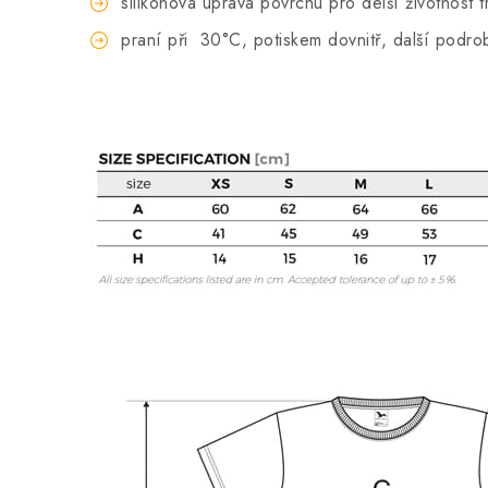
silikonová úprava povrchu pro delší životnost t
praní při
30°C, potiskem dovnitř, další podro