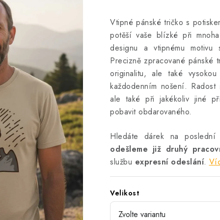
Vtipné pánské tričko s potiske
potěší vaše blízké při mnoha
designu a vtipnému motivu 
Precizně zpracované pánské tri
originalitu, ale také vysoko
každodenním nošení. Radost 
ale také při jakékoliv jiné př
pobavit obdarovaného.
Hledáte dárek na poslední
odešleme již druhý praco
službu
expresní odeslání
.
Ví
Velikost