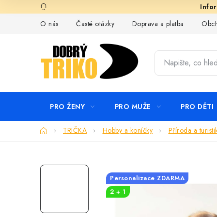
Přejít
na
O nás
Časté otázky
Doprava a platba
Obch
obsah
PRO ŽENY
PRO MUŽE
PRO DĚTI
Domů
TRIČKA
Hobby a koníčky
Příroda a turisti
Personalizace ZDARMA
2 + 1