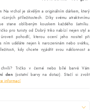
m Na vrchol je skvělým a originálním dárkem, který
 různých příležitostech. Díky svému atraktivnímu
se stane oblíbeným kouskem každého šatníku.
čko pro turisty od Dobrý triko nabízí nejen styl a
u úroveň pohodlí, kterou ocení jeho nositel při
s ním uděláte nejen k narozeninám nebo svátku,
íležitosti, kdy chcete vyjádřit svou náklonnost a
 chvíli? Tričko v černé nebo bílé barvě Vám
vní den
(ostatní barvy na dotaz). Stačí si zvolit
ce informací