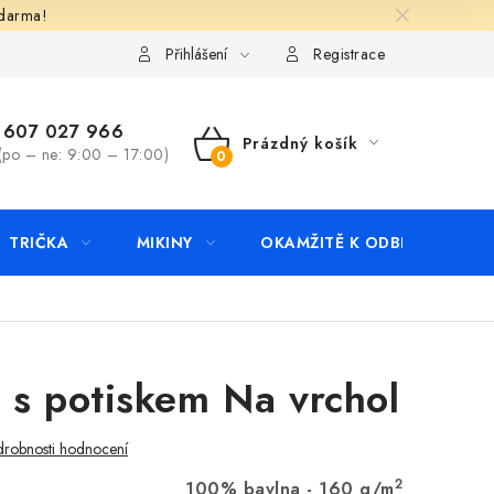
zdarma!
apište nám
Kontakty
Přihlášení
Registrace
607 027 966
Prázdný košík
(po – ne: 9:00 – 17:00)
NÁKUPNÍ
KOŠÍK
TRIČKA
MIKINY
OKAMŽITĚ K ODBĚRU
B
o s potiskem Na vrchol
robnosti hodnocení
2
100% bavlna - 160 g/m