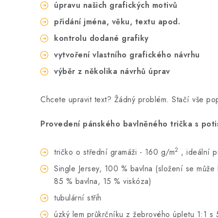
úpravu našich grafických motivů
přidání jména, věku, textu apod.
kontrolu dodané grafiky
vytvoření vlastního grafického návrhu
výběr z několika návrhů úprav
Chcete upravit text? Žádný problém. Stačí vše p
Provedení pánského bavlněného trička s poti
2
tričko o střední gramáži - 160 g/m
, ideální 
Single Jersey, 100 % bavlna (složení se může li
85 % bavlna, 15 % viskóza)
tubulární střih
úzký lem průkrčníku z žebrového úpletu 1:1 s 