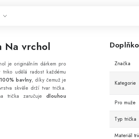
m Na vrchol
Doplňko
Značka
hol je originálním dárkem pro
ý triko udělá radost každému
100% bavlny
, díky čemuž je
Kategorie
stva skvěle drží tvar trička.
 na trička zaručuje
dlouhou
Pro muže
Typ trička
Materiál tr