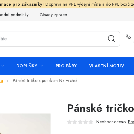
Doprava na PPL výdejní místa a do PPL boxů 
odní podmínky
Zásady zpracování ochrany osobních údajů
N
DOPLŇKY
PRO PÁRY
VLASTNÍ MOTIV
ka
Pánské tričko s potiskem Na vrchol
Pánské tričk
Neohodnoceno
Pod