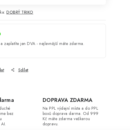
ka:
DOBRÝ TRIKO
a
a zaplatíte jen DVA - nejlevnější máte zdarma.
dat
Sdílet
darma
DOPRAVA ZDARMA
oduché
Na PPL výdejní místa a do PPL
íme bez
boxů doprava darma. Od 999
ou
Kč máte zdarma veškerou
 AI.
dopravu.