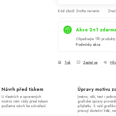
Kód zboží:
Zvolte variantu
Znač
Akce 2+1 zdarm
Objednejte TŘI produkty 
Podmínky akce
Tisk
Zeptat se
Hlí
Návrh před tiskem
Úpravy motivu z
U vlastních a upravených
Jméno, věk, text i jedn
motivů vám vždy před tiskem
grafické úpravy provád
pošleme návrh ke schválení.
příplatku. S vaší grafik
pracují skuteční lidé, ne