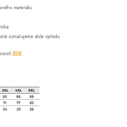
hového materiálu
rička
vkusně označujeme dole vpředu
bnosti
ZDE