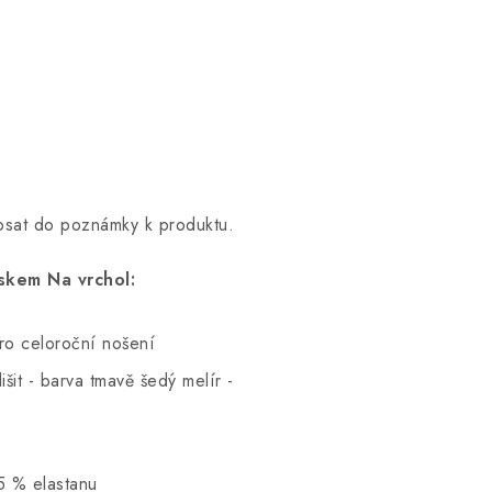
opsat do poznámky k produktu.
skem Na vrchol:
pro celoroční nošení
šit - barva tmavě šedý melír -
5 % elastanu