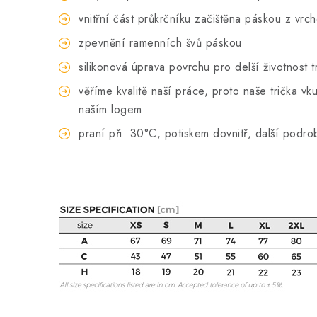
vnitřní část průkrčníku začištěna páskou z vrc
zpevnění ramenních švů páskou
silikonová úprava povrchu pro delší životnost t
věříme kvalitě naší práce, proto naše trička 
naším logem
praní při
30°C, potiskem dovnitř, další podro