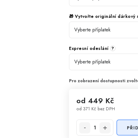
🎁 Vytvořte originální dárkový
Expresní odeslání
?
od
449 Kč
od
371 Kč
bez DPH
Měrná cena:
PŘI