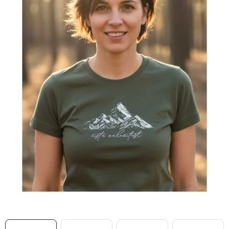
MIKINY
OKAMŽITĚ K ODBĚRU
B2B
MÁM SRDCE POMÁHÁM
VÁNOCE
PROVIZNÍ SYSTÉM
O nás
Časté otázky
Doprava a platba
Obchodní podmínky
Zásady zpracování ochrany osobních údajů
Napište nám
Kontakty