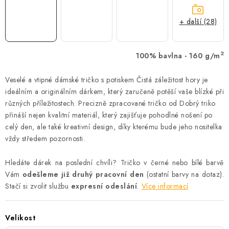
+ další (28)
2
100% bavlna - 160 g/m
Veselé a vtipné dámské tričko s potiskem Čistá záležitost hory je
ideálním a originálním dárkem, který zaručeně potěší vaše blízké při
různých příležitostech. Precizně zpracované tričko od Dobrý triko
přináší nejen kvalitní materiál, který zajišťuje pohodlné nošení po
celý den, ale také kreativní design, díky kterému bude jeho nositelka
vždy středem pozornosti.
Hledáte dárek na poslední chvíli? Tričko v černé nebo bílé barvě
Vám
odešleme již druhý pracovní den
(ostatní barvy na dotaz).
Stačí si zvolit službu
expresní odeslání
.
Více informací
Velikost