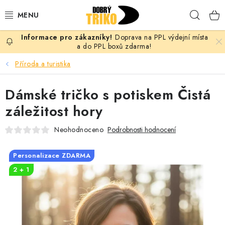
Přejít
Hleda
na
obsah
Doprava na PPL výdejní místa
PRO ŽENY
a do PPL boxů zdarma!
Příroda a turistika
PRO MUŽE
Dámské tričko s potiskem Čistá
PRO DĚTI
záležitost hory
DOPLŇKY
Neohodnoceno
Podrobnosti hodnocení
PRO PÁRY
Personalizace ZDARMA
2 + 1
VLASTNÍ MOTIV
TRIČKA