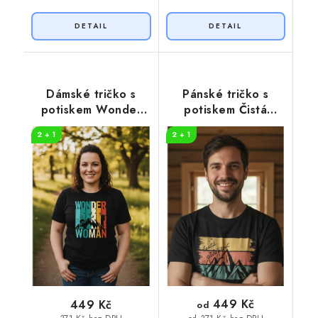
Dámské tričko s
Pánské tričko s
potiskem Wonder
potiskem Čistá
woman
záležitost pruhy
2 + 1
2 + 1
449 Kč
449 Kč
od