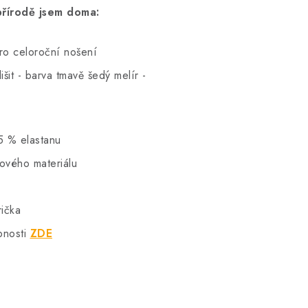
přírodě jsem doma:
pro celoroční nošení
šit - barva tmavě šedý melír -
5 % elastanu
hového materiálu
rička
bnosti
ZDE