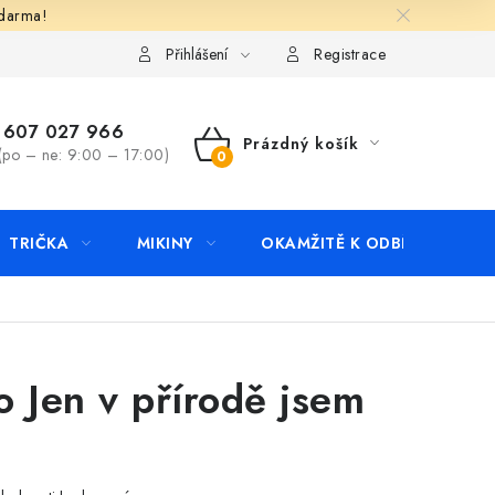
zdarma!
apište nám
Kontakty
Přihlášení
Registrace
607 027 966
Prázdný košík
(po – ne: 9:00 – 17:00)
NÁKUPNÍ
KOŠÍK
TRIČKA
MIKINY
OKAMŽITĚ K ODBĚRU
B
o Jen v přírodě jsem