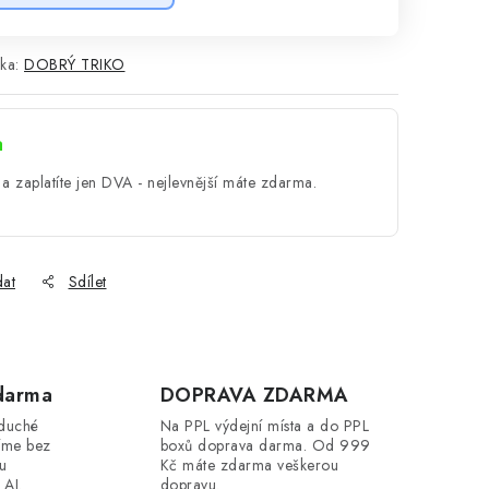
ka:
DOBRÝ TRIKO
a
a zaplatíte jen DVA - nejlevnější máte zdarma.
dat
Sdílet
darma
DOPRAVA ZDARMA
oduché
Na PPL výdejní místa a do PPL
íme bez
boxů doprava darma. Od 999
ou
Kč máte zdarma veškerou
 AI.
dopravu.