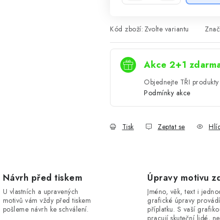
Kód zboží:
Zvolte variantu
Znač
Akce 2+1 zdarm
Objednejte TŘI produkty 
Podmínky akce
Tisk
Zeptat se
Hlí
Návrh před tiskem
Úpravy motivu z
U vlastních a upravených
Jméno, věk, text i jedn
motivů vám vždy před tiskem
grafické úpravy provád
pošleme návrh ke schválení.
příplatku. S vaší grafik
pracují skuteční lidé, ne