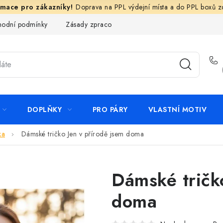
Doprava na PPL výdejní místa a do PPL boxů 
odní podmínky
Zásady zpracování ochrany osobních údajů
N
DOPLŇKY
PRO PÁRY
VLASTNÍ MOTIV
ka
Dámské tričko Jen v přírodě jsem doma
Dámské tričk
doma