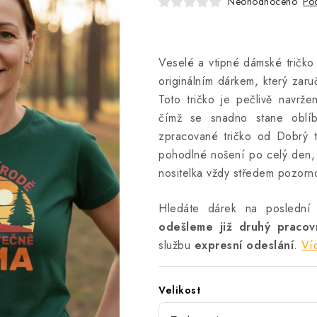
Neohodnoceno
Pod
Veselé a vtipné dámské tričko
originálním dárkem, který zaru
Toto tričko je pečlivě navrže
čímž se snadno stane oblíb
zpracované tričko od Dobrý tri
pohodlné nošení po celý den, 
nositelka vždy středem pozorno
Hledáte dárek na poslední
odešleme již druhý praco
službu
expresní odeslání
.
Ví
Velikost