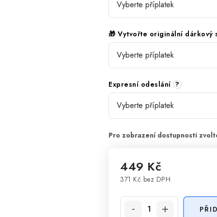
🎁 Vytvořte originální dárkový
Expresní odeslání
?
449 Kč
371 Kč
bez DPH
Měrná cena:
PŘI