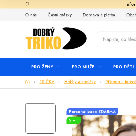
Přejít
na
O nás
Časté otázky
Doprava a platba
Obch
obsah
PRO ŽENY
PRO MUŽE
PRO DĚTI
Domů
TRIČKA
Hobby a koníčky
Příroda a turisti
Personalizace ZDARMA
2 + 1