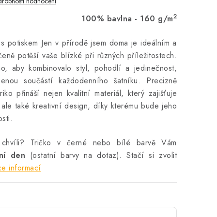
robnosti hodnocení
2
100% bavlna - 160 g/m
 s potiskem Jen v přírodě jsem doma je ideálním a
čeně potěší vaše blízké při různých příležitostech.
no, aby kombinovalo styl, pohodlí a jedinečnost,
enou součástí každodenního šatníku. Precizně
ko přináší nejen kvalitní materiál, který zajišťuje
ale také kreativní design, díky kterému bude jeho
sti.
 chvíli? Tričko v černé nebo bílé barvě Vám
vní den
(ostatní barvy na dotaz). Stačí si zvolit
ce informací