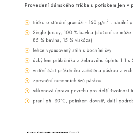
Provedení dámského trička s potiskem Jen v 
2
tričko o střední gramáži - 160 g/m
, ideální 
Single Jersey, 100 % bavlna (složení se může li
85 % bavlna, 15 % viskóza)
lehce vypasovaný střih s bočními švy
úzký lem průkrčníku z žebrového úpletu 1:1 s 
vnitřní část průkrčníku začištěna páskou z vrc
zpevnění ramenních švů páskou
silikonová úprava povrchu pro delší životnost t
praní při
30°C, potiskem dovnitř, další podro