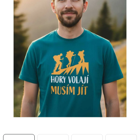
MIKINY
OKAMŽITĚ K ODBĚRU
B2B
MÁM SRDCE POMÁHÁM
VÁNOCE
PROVIZNÍ SYSTÉM
O nás
Časté otázky
Doprava a platba
Obchodní podmínky
Zásady zpracování ochrany osobních údajů
Napište nám
Kontakty