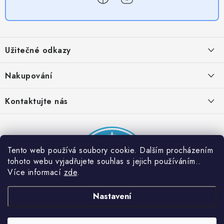
Z
á
Užitečné odkazy
p
a
Obchodní podmínky
Nakupování
t
Zásady zpracování ochrany osobních údajů
í
Časté otázky
Kontaktujte nás
Provizní systém
Doprava a platba
Napište nám
Partner stránek: Super plecháček
Podmínky akce 2 + 1 zdarma
Kontakty
Tento web používá soubory cookie. Dalším procházením
tohoto webu vyjadřujete souhlas s jejich používáním..
Více informací
zde
.
Nastavení