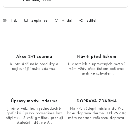
Tisk
Zeptat se
Hlídat
Sdílet
Akce 2+1 zdarma
Návrh před tiskem
Kupte si tři naše produkty a
U vlastních a upravených motivů
nejlevnější máte zdarma.
vám vždy před tiskem pošleme
návrh ke schválení.
Úpravy motivu zdarma
DOPRAVA ZDARMA
Jméno, věk, text i jednoduché
Na PPL výdejní místa a do PPL
grafické úpravy provádíme bez
boxů doprava darma. Od 999 Kč
příplatku. S vaší grafikou pracují
máte zdarma veškerou dopravu.
skuteční lidé, ne AI.