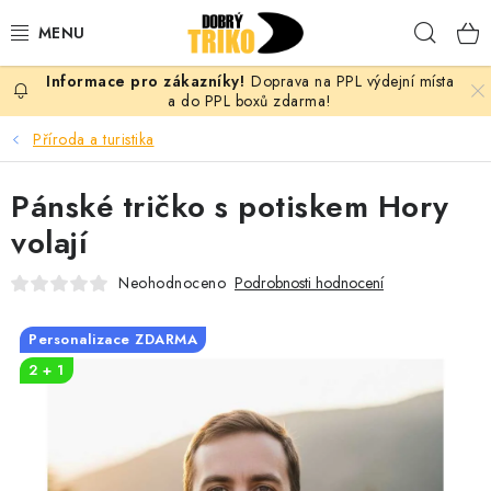
Přejít
Hleda
na
obsah
Doprava na PPL výdejní místa
PRO ŽENY
a do PPL boxů zdarma!
Příroda a turistika
PRO MUŽE
Pánské tričko s potiskem Hory
PRO DĚTI
volají
DOPLŇKY
Neohodnoceno
Podrobnosti hodnocení
PRO PÁRY
Personalizace ZDARMA
2 + 1
VLASTNÍ MOTIV
TRIČKA