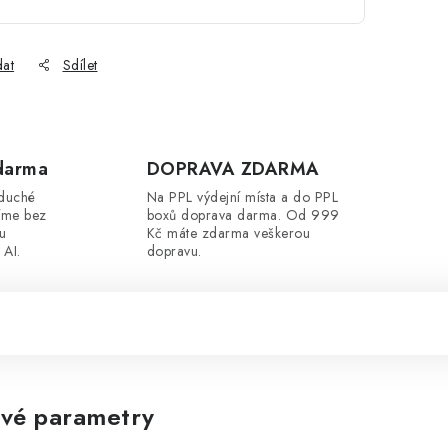
dat
Sdílet
darma
DOPRAVA ZDARMA
oduché
Na PPL výdejní místa a do PPL
íme bez
boxů doprava darma. Od 999
ou
Kč máte zdarma veškerou
 AI.
dopravu.
vé parametry