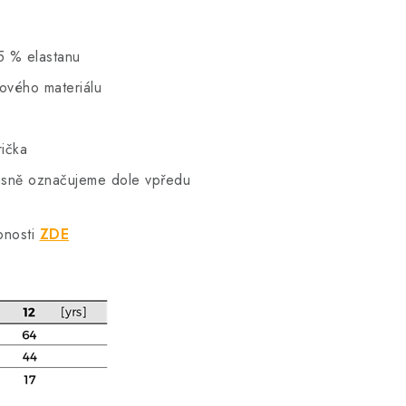
5 % elastanu
hového materiálu
rička
vkusně označujeme dole vpředu
bnosti
ZDE