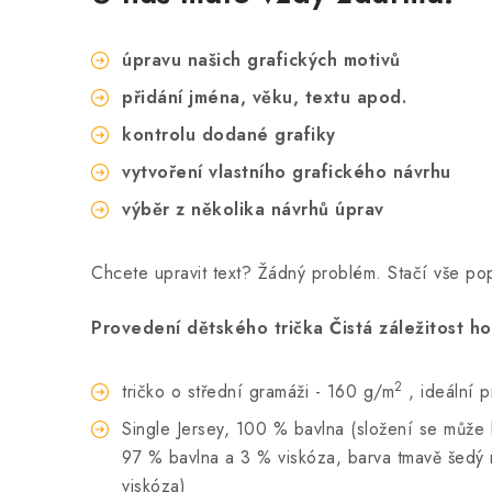
úpravu našich grafických motivů
přidání jména, věku, textu apod.
kontrolu dodané grafiky
vytvoření vlastního grafického návrhu
výběr z několika návrhů úprav
Chcete upravit text? Žádný problém. Stačí vše p
Provedení dětského trička Čistá záležitost ho
2
tričko o střední gramáži - 160 g/m
, ideální 
Single Jersey, 100 % bavlna (složení se může li
97 % bavlna a 3 % viskóza, barva tmavě šedý 
viskóza)