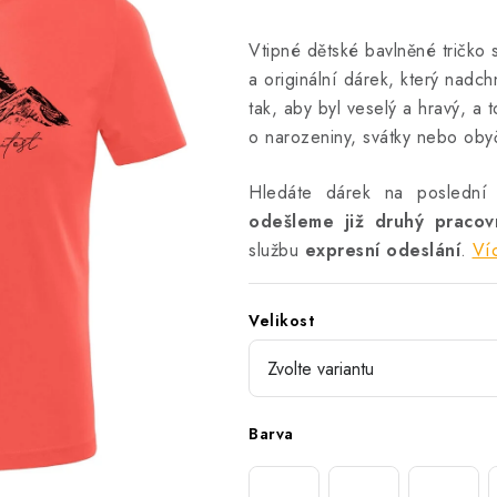
Vtipné dětské bavlněné tričko s
a originální dárek, který nadch
tak, aby byl veselý a hravý, a t
o narozeniny, svátky nebo oby
Hledáte dárek na poslední
odešleme již druhý praco
službu
expresní odeslání
.
Ví
Velikost
Barva