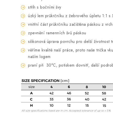
střih s bočními švy
úzký lem průkrčníku z žebrového úpletu 1:1 s 
vnitřní část průkrčníku začištěna páskou z vrc
zpevnění ramenních švů páskou
silikonová úprava povrchu pro delší životnost t
věříme kvalitě naší práce, proto naše trička 
naším logem
praní při
30°C, potiskem dovnitř, další podro