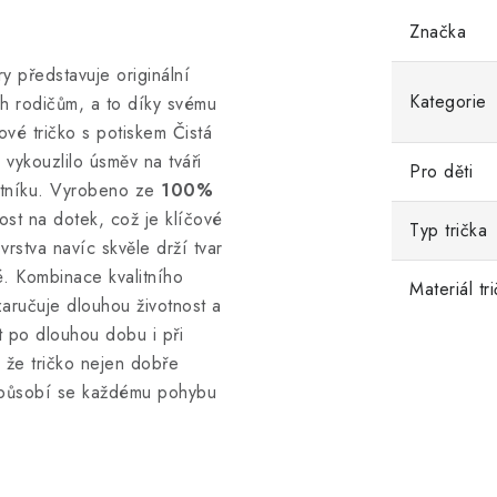
Značka
ry představuje originální
Kategorie
ich rodičům, a to díky svému
ové tričko s potiskem Čistá
 vykouzlilo úsměv na tváři
Pro děti
atníku. Vyrobeno ze
100%
ost na dotek, což je klíčové
Typ trička
vrstva navíc skvěle drží tvar
é. Kombinace kvalitního
Materiál tr
zaručuje dlouhou životnost a
st po dlouhou dobu i při
, že tričko nejen dobře
izpůsobí se každému pohybu