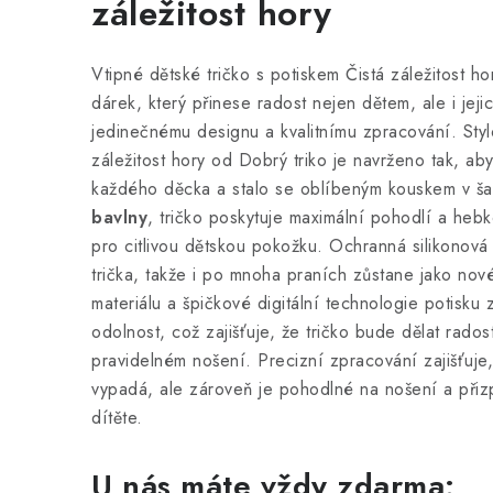
záležitost hory
Vtipné dětské tričko s potiskem Čistá záležitost ho
dárek, který přinese radost nejen dětem, ale i jej
jedinečnému designu a kvalitnímu zpracování. Styl
záležitost hory od Dobrý triko je navrženo tak, aby
každého děcka a stalo se oblíbeným kouskem v š
bavlny
, tričko poskytuje maximální pohodlí a hebk
pro citlivou dětskou pokožku. Ochranná silikonová 
trička, takže i po mnoha praních zůstane jako nov
materiálu a špičkové digitální technologie potisku 
odolnost, což zajišťuje, že tričko bude dělat rado
pravidelném nošení. Precizní zpracování zajišťuje
vypadá, ale zároveň je pohodlné na nošení a př
dítěte.
U nás máte vždy zdarma: