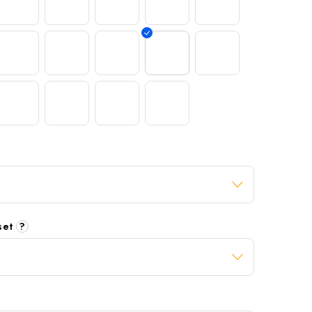
 set
?