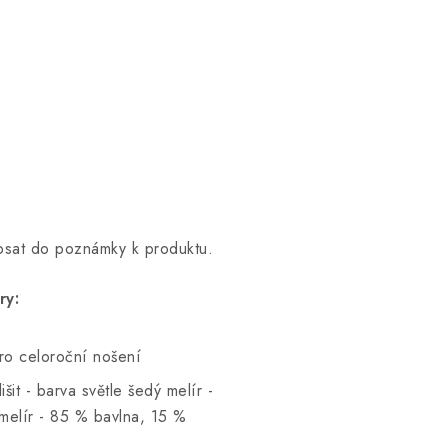
opsat do poznámky k produktu.
ry:
pro celoroční nošení
šit - barva světle šedý melír -
melír - 85 % bavlna, 15 %