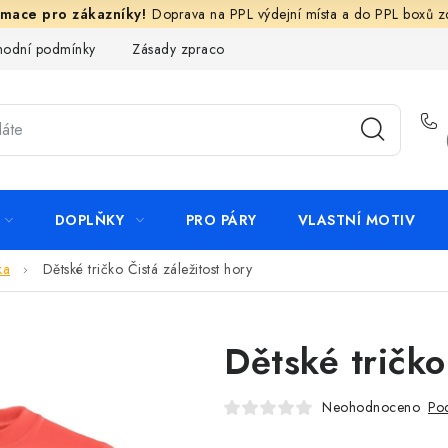
Doprava na PPL výdejní místa a do PPL boxů 
odní podmínky
Zásady zpracování ochrany osobních údajů
N
DOPLŇKY
PRO PÁRY
VLASTNÍ MOTIV
ka
Dětské tričko Čistá záležitost hory
Dětské tričko
Neohodnoceno
Pod