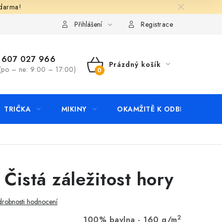
zdarma!
apište nám
Kontakty
Přihlášení
Registrace
607 027 966
Prázdný košík
(po – ne: 9:00 – 17:00)
NÁKUPNÍ
KOŠÍK
TRIČKA
MIKINY
OKAMŽITĚ K ODBĚRU
B
 Čistá záležitost hory
robnosti hodnocení
2
100% bavlna - 160 g/m