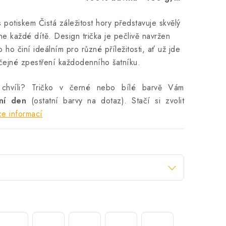
 potiskem Čistá záležitost hory představuje skvělý
ne každé dítě. Design trička je pečlivě navržen
o ho činí ideálním pro různé příležitosti, ať už jde
čejné zpestření každodenního šatníku.
 chvíli? Tričko v černé nebo bílé barvě Vám
vní den
(ostatní barvy na dotaz). Stačí si zvolit
ce informací