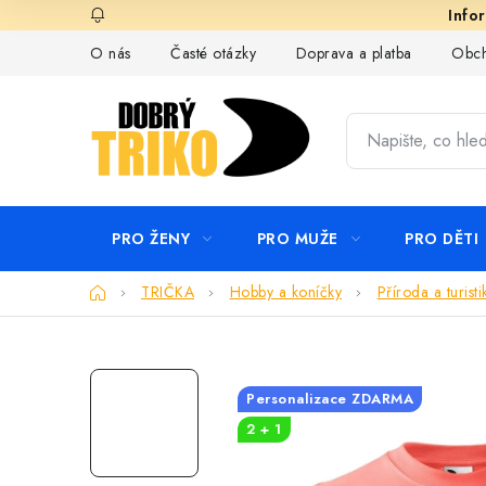
Přejít
na
O nás
Časté otázky
Doprava a platba
Obch
obsah
PRO ŽENY
PRO MUŽE
PRO DĚTI
Domů
TRIČKA
Hobby a koníčky
Příroda a turisti
Personalizace ZDARMA
2 + 1