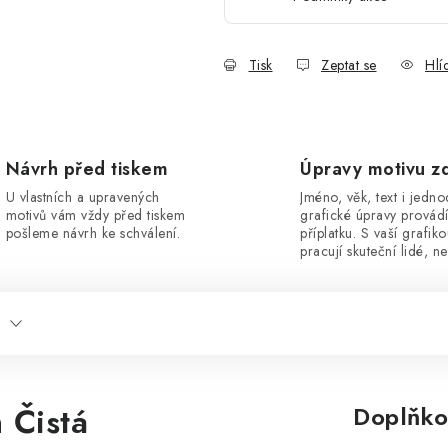
Tisk
Zeptat se
Hlí
Návrh před tiskem
Úpravy motivu z
U vlastních a upravených
Jméno, věk, text i jedn
motivů vám vždy před tiskem
grafické úpravy provád
pošleme návrh ke schválení.
příplatku. S vaší grafik
pracují skuteční lidé, ne
 Čistá
Doplňko